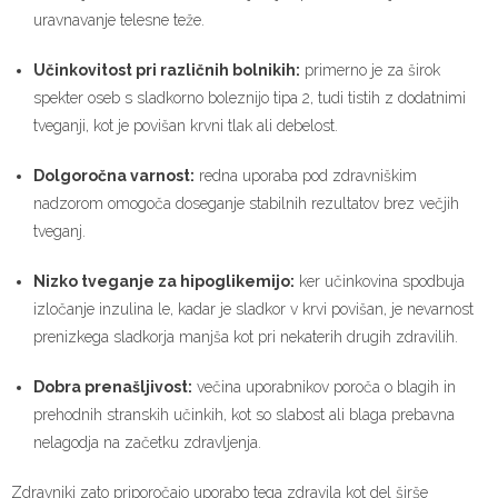
uravnavanje telesne teže.
Učinkovitost pri različnih bolnikih:
primerno je za širok
spekter oseb s sladkorno boleznijo tipa 2, tudi tistih z dodatnimi
tveganji, kot je povišan krvni tlak ali debelost.
Dolgoročna varnost:
redna uporaba pod zdravniškim
nadzorom omogoča doseganje stabilnih rezultatov brez večjih
tveganj.
Nizko tveganje za hipoglikemijo:
ker učinkovina spodbuja
izločanje inzulina le, kadar je sladkor v krvi povišan, je nevarnost
prenizkega sladkorja manjša kot pri nekaterih drugih zdravilih.
Dobra prenašljivost:
večina uporabnikov poroča o blagih in
prehodnih stranskih učinkih, kot so slabost ali blaga prebavna
nelagodja na začetku zdravljenja.
Zdravniki zato priporočajo uporabo tega zdravila kot del širše