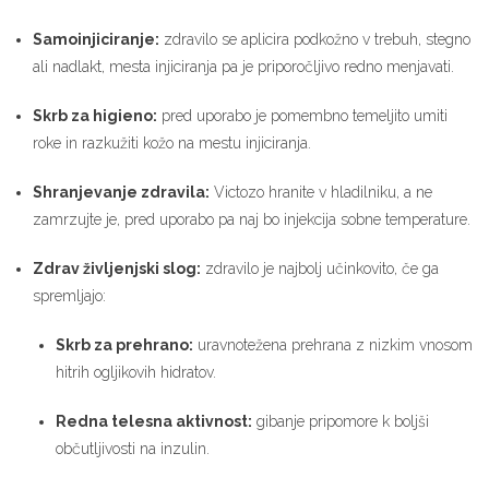
Samoinjiciranje:
zdravilo se aplicira podkožno v trebuh, stegno
ali nadlakt, mesta injiciranja pa je priporočljivo redno menjavati.
Skrb za higieno:
pred uporabo je pomembno temeljito umiti
roke in razkužiti kožo na mestu injiciranja.
Shranjevanje zdravila:
Victozo hranite v hladilniku, a ne
zamrzujte je, pred uporabo pa naj bo injekcija sobne temperature.
Zdrav življenjski slog:
zdravilo je najbolj učinkovito, če ga
spremljajo:
Skrb za prehrano:
uravnotežena prehrana z nizkim vnosom
hitrih ogljikovih hidratov.
Redna telesna aktivnost:
gibanje pripomore k boljši
občutljivosti na inzulin.