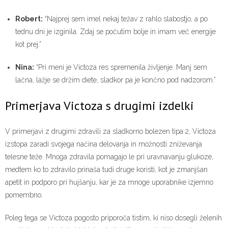
Robert:
“Najprej sem imel nekaj težav z rahlo slabostjo, a po
tednu dni je izginila. Zdaj se počutim bolje in imam več energije
kot prej.”
Nina:
“Pri meni je Victoza res spremenila življenje. Manj sem
lačna, lažje se držim diete, sladkor pa je končno pod nadzorom.”
Primerjava Victoza s drugimi izdelki
V primerjavi z drugimi zdravili za sladkorno bolezen tipa 2, Victoza
izstopa zaradi svojega načina delovanja in možnosti zniževanja
telesne teže. Mnoga zdravila pomagajo le pri uravnavanju glukoze,
medtem ko to zdravilo prinaša tudi druge koristi, kot je zmanjšan
apetit in podporo pri hujšanju, kar je za mnoge uporabnike izjemno
pomembno.
Poleg tega se Victoza pogosto priporoča tistim, ki niso dosegli želenih