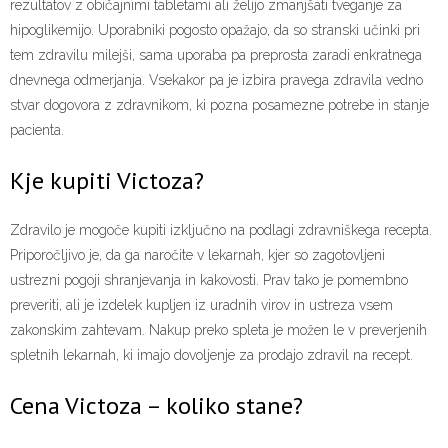
rezultatov z običajnimi tabletami ali želijo zmanjšati tveganje za
hipoglikemijo. Uporabniki pogosto opažajo, da so stranski učinki pri
tem zdravilu milejši, sama uporaba pa preprosta zaradi enkratnega
dnevnega odmerjanja. Vsekakor pa je izbira pravega zdravila vedno
stvar dogovora z zdravnikom, ki pozna posamezne potrebe in stanje
pacienta.
Kje kupiti Victoza?
Zdravilo je mogoče kupiti izključno na podlagi zdravniškega recepta.
Priporočljivo je, da ga naročite v lekarnah, kjer so zagotovljeni
ustrezni pogoji shranjevanja in kakovosti. Prav tako je pomembno
preveriti, ali je izdelek kupljen iz uradnih virov in ustreza vsem
zakonskim zahtevam. Nakup preko spleta je možen le v preverjenih
spletnih lekarnah, ki imajo dovoljenje za prodajo zdravil na recept.
Cena Victoza – koliko stane?