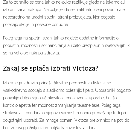
Za to zdravilo se cena lahko nekoliko razlikuje glede na lekarno ali
izbrani kanal nakupa. Najbolje je, da se o aktualni ceni pozanimate
neposredno na uradni spletni strani proizvajalca, kjer pogosto
potekajo akcije in posebne ponudbe.
Poleg tega na spletni strani lahko najdete dodatne informacije o
popustih, možnostih sofinanciranja ali celo brezplačnih svetovanjih, ki
so na voljo ob nakupu zdravila.
Zakaj se splača izbrati Victoza?
Izbira tega zdravila prinaša številne prednosti za tiste, ki se
vsakodnevno soočajo s sladkorno boleznijo tipa 2. Uporabniki pogosto
pohvalijo dolgotrajno učinkovitost, enostavnost uporabe, boljšo
kontrolo apetita ter možnost zmanjšanja telesne teže. Poleg tega
strokovnjaki poudarjajo njegovo varnost in dobro prenašanje tudi pri
dolgotrajni uporabi. Za mnoge pomeni Victoza prelomnico na poti do
bolj zdravega življenja in boljše kakovosti vsakdana.