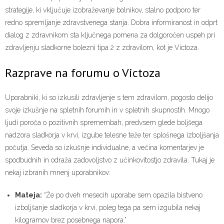
strategije, ki vključuje izobraževanje bolnikov, stalno podporo ter
redno spremljanje zdravstvenega stanja. Dobra informiranost in odprt
dialog z zdravnikom sta ključnega pomena za dolgoročen uspeh pri
zdravljenju sladkorne bolezni tipa 2 z zdravilom, kot je Victoza.
Razprave na forumu o Victoza
Uporabniki, ki so izkusili zdravljenje s tem zdravilom, pogosto delijo
svoje izkušnje na spletnih forumih in v spletnih skupnostih. Mnogo
ljudi poroča o pozitivnih spremembah, predvsem glede boljšega
nadzora sladkorja v krvi, izgube telesne teže ter splošnega izboljšanja
počutja. Seveda so izkušnje individualne, a večina komentarjev je
spodbudnih in odraža zadovoljstvo z učinkovitostjo zdravila. Tukaj je
nekaj izbranih mnenj uporabnikov:
Mateja:
“Že po dveh mesecih uporabe sem opazila bistveno
izboljšanje sladkorja v krvi, poleg tega pa sem izgubila nekaj
kilogramov brez posebnega napora.”