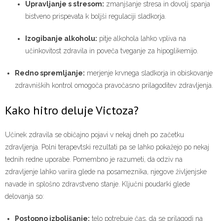
Upravljanje s stresom:
zmanjšanje stresa in dovolj spanja
bistveno prispevata k boljši regulaciji sladkorja.
Izogibanje alkoholu:
pitje alkohola lahko vpliva na
učinkovitost zdravila in poveča tveganje za hipoglikemijo.
Redno spremljanje:
merjenje krvnega sladkorja in obiskovanje
zdravniških kontrol omogoča pravočasno prilagoditev zdravljenja.
Kako hitro deluje Victoza?
Učinek zdravila se običajno pojavi v nekaj dneh po začetku
zdravljenja. Polni terapevtski rezultati pa se lahko pokažejo po nekaj
tednih redne uporabe. Pomembno je razumeti, da odziv na
zdravljenje lahko variira glede na posameznika, njegove življenjske
navade in splošno zdravstveno stanje. Ključni poudarki glede
delovanja so:
Postopno izboljšanje:
telo potrebuje čas, da se prilagodi na