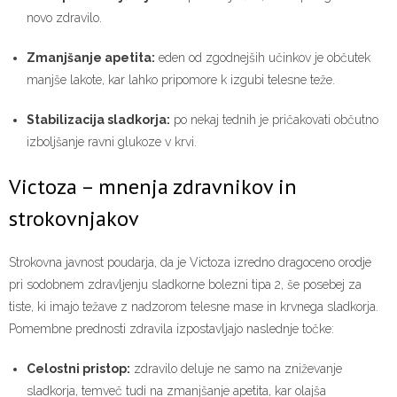
novo zdravilo.
Zmanjšanje apetita:
eden od zgodnejših učinkov je občutek
manjše lakote, kar lahko pripomore k izgubi telesne teže.
Stabilizacija sladkorja:
po nekaj tednih je pričakovati občutno
izboljšanje ravni glukoze v krvi.
Victoza – mnenja zdravnikov in
strokovnjakov
Strokovna javnost poudarja, da je Victoza izredno dragoceno orodje
pri sodobnem zdravljenju sladkorne bolezni tipa 2, še posebej za
tiste, ki imajo težave z nadzorom telesne mase in krvnega sladkorja.
Pomembne prednosti zdravila izpostavljajo naslednje točke:
Celostni pristop:
zdravilo deluje ne samo na zniževanje
sladkorja, temveč tudi na zmanjšanje apetita, kar olajša