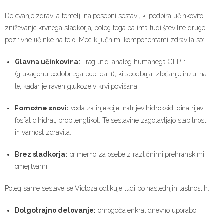
Delovanje zdravila temelji na posebni sestavi, ki podpira učinkovito
zniževanje krvnega sladkorja, poleg tega pa ima tudi številne druge
pozitivne učinke na telo. Med ključnimi komponentami zdravila so:
Glavna učinkovina:
liraglutid, analog humanega GLP-1
(glukagonu podobnega peptida-1), ki spodbuja izločanje inzulina
le, kadar je raven glukoze v krvi povišana.
Pomožne snovi:
voda za injekcije, natrijev hidroksid, dinatrijev
fosfat dihidrat, propilenglikol. Te sestavine zagotavljajo stabilnost
in varnost zdravila.
Brez sladkorja:
primerno za osebe z različnimi prehranskimi
omejitvami.
Poleg same sestave se Victoza odlikuje tudi po naslednjih lastnostih:
Dolgotrajno delovanje:
omogoča enkrat dnevno uporabo.