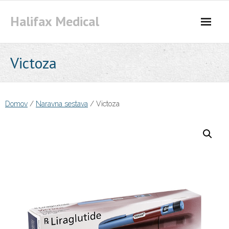
Skip
Halifax Medical
to
content
Victoza
Domov
/
Naravna sestava
/ Victoza