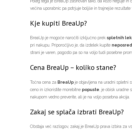
Poleg tega je BreaUp zasnovan tako, da kožo neguje in ob
večina uporabnic pa potrjuje boljše in trajnejše rezultate
Kje kupiti BreaUp?
BreaUp je mogoče naročiti izključno prek
spletnih le
pri nakupu. Priporočljivo je, da izdelek kupite
neposredn
strani je varen, pogosto pa so na voljo tudi posebne prom
Cena BreaUp – koliko stane?
Točna cena za
BreaUp
je objavljena na uradni spletni s
ceno in izkoristite morebitne
popuste
, je obisk uradne 
nakupom vedno preverite, ali je na voljo posebna akcija.
Zakaj se splača izbrati BreaUp?
Obstaja več razlogov, zakaj je BreaUp prava izbira za vse, 