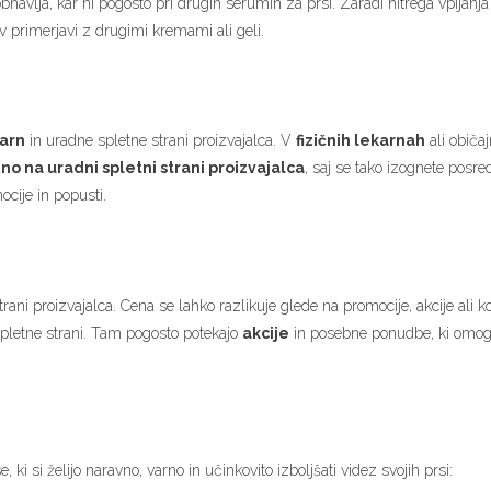
navlja, kar ni pogosto pri drugih serumih za prsi. Zaradi hitrega vpijanja
 v primerjavi z drugimi kremami ali geli.
karn
in uradne spletne strani proizvajalca. V
fizičnih lekarnah
ali običaj
o na uradni spletni strani proizvajalca
, saj se tako izognete pos
ocije in popusti.
trani proizvajalca. Cena se lahko razlikuje glede na promocije, akcije ali ko
spletne strani. Tam pogosto potekajo
akcije
in posebne ponudbe, ki omogo
ki si želijo naravno, varno in učinkovito izboljšati videz svojih prsi: