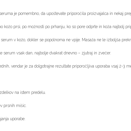
eruma je pomembno, da upoštevate priporočila proizvajalca in nekaj prepr
 kožo prsi, po možnosti po prhanju, ko so pore odprte in koža najbolj prip
serum v kožo, dokler se popolnoma ne vpije. Masaža ne le izboljša prekrv
e serum vsak dan, najbolje dvakrat dnevno – zjutraj in zvečer.
tednih, vendar je za dolgotrajne rezultate priporočljiva uporaba vsaj 2-3 m
izdelkov na istem predelu.
v prsnih mišic.
ajanja uporabe.