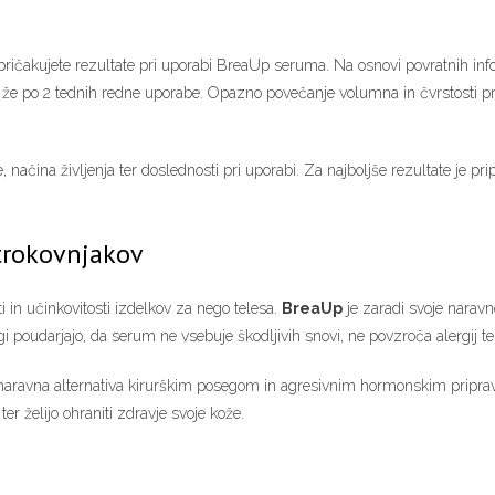
 pričakujete rezultate pri uporabi BreaUp seruma. Na osnovi povratnih info
dni že po 2 tednih redne uporabe. Opazno povečanje volumna in čvrstosti 
načina življenja ter doslednosti pri uporabi. Za najboljše rezultate je pri
trokovnjakov
i in učinkovitosti izdelkov za nego telesa.
BreaUp
je zaradi svoje naravne
gi poudarjajo, da serum ne vsebuje škodljivih snovi, ne povzroča alergij t
naravna alternativa kirurškim posegom in agresivnim hormonskim priprav
er želijo ohraniti zdravje svoje kože.