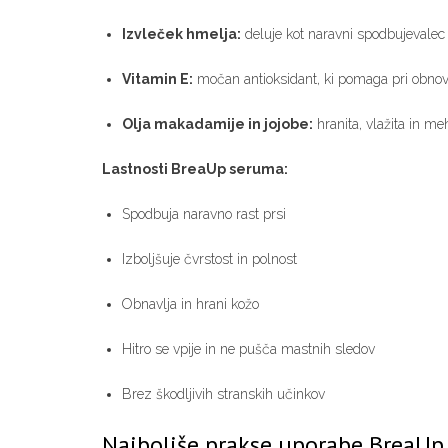
Izvleček hmelja:
deluje kot naravni spodbujevalec e
Vitamin E:
močan antioksidant, ki pomaga pri obnovi
Olja makadamije in jojobe:
hranita, vlažita in meh
Lastnosti BreaUp seruma:
Spodbuja naravno rast prsi
Izboljšuje čvrstost in polnost
Obnavlja in hrani kožo
Hitro se vpije in ne pušča mastnih sledov
Brez škodljivih stranskih učinkov
Najboljše prakse uporabe BreaUp