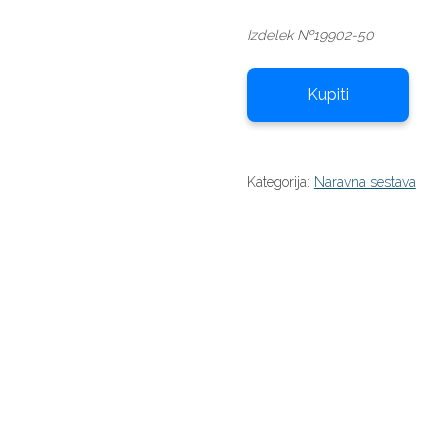
cena
cena
Izdelek №19902-50
je
je:
bila:
20,00 €.
40,00 €.
Kupiti
Kategorija:
Naravna sestava