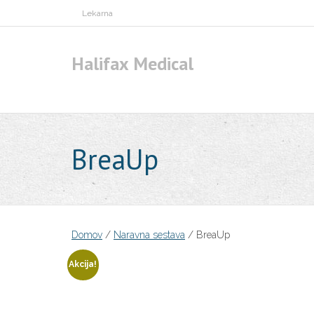
Skip
Lekarna
to
content
Halifax Medical
BreaUp
Domov
/
Naravna sestava
/ BreaUp
Akcija!