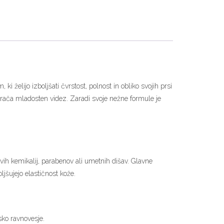
i želijo izboljšati čvrstost, polnost in obliko svojih prsi
 vrača mladosten videz. Zaradi svoje nežne formule je
ih kemikalij, parabenov ali umetnih dišav. Glavne
ljšujejo elastičnost kože.
sko ravnovesje.