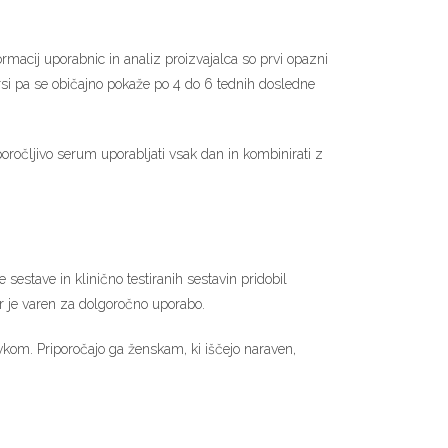
rmacij uporabnic in analiz proizvajalca so prvi opazni
prsi pa se običajno pokaže po 4 do 6 tednih dosledne
poročljivo serum uporabljati vsak dan in kombinirati z
 sestave in klinično testiranih sestavin pridobil
er je varen za dolgoročno uporabo.
kom. Priporočajo ga ženskam, ki iščejo naraven,