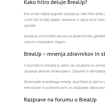
Kako hitro deluje BreaUp?
Ena izmed najbolj pogostih vprašanj je, kako hitro lahko
učinki (kot so bolj napeta, navlažena in sijoča koža) vi
uporabe.
Seveda je učinkovitost odvisna od posameznika, genetike, 
zdravim življenjskim slogom.
BreaUp – mnenja zdravnikov in s
V kozmetični industriji je vedno več poudarka na varnost
zaupanje številnih strokovnjakov. Zdravniki in dermatolo
Strokovnjaki so enotnega mnenja, da je BreaUp odlična 
neinvaziven in učinkovit način za izboljšanje videza prsi t
Razprave na forumu o BreaUp