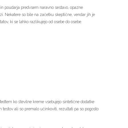
je in poudarja predvsem naravno sestavo, opazne
i. Nekatere so bile na začetku skeptične, vendar jih je
tatov, ki se lahko razlikujejo od osebe do osebe.
edtem ko številne kreme vsebujejo sintetične dodatke
estov ali so premalo učinkoviti, rezultati pa so pogosto