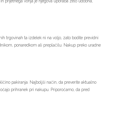
 in prijetnega vonja je njegova uporaba zelo udobna,
nih trgovinah ta izdelek ni na voljo, zato bodite previdni
rednikom, ponaredkom ali preplačilu. Nakup preko uradne
ličino pakiranja. Najboljši način, da preverite aktualno
čajo prihranek pri nakupu. Priporočamo, da pred