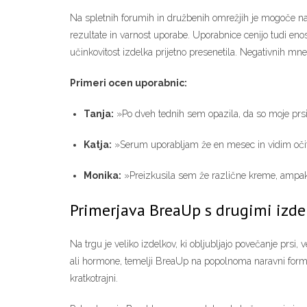
Na spletnih forumih in družbenih omrežjih je mogoče naj
rezultate in varnost uporabe. Uporabnice cenijo tudi eno
učinkovitost izdelka prijetno presenetila. Negativnih mne
Primeri ocen uporabnic:
Tanja:
»Po dveh tednih sem opazila, da so moje prsi 
Katja:
»Serum uporabljam že en mesec in vidim očitn
Monika:
»Preizkusila sem že različne kreme, ampak
Primerjava BreaUp s drugimi izde
Na trgu je veliko izdelkov, ki obljubljajo povečanje prsi,
ali hormone, temelji BreaUp na popolnoma naravni formul
kratkotrajni.