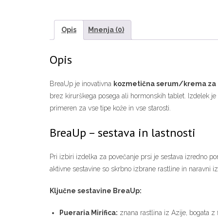
Opis
Mnenja (0)
Opis
BreaUp je inovativna
kozmetična serum/krema za 
brez kirurškega posega ali hormonskih tablet. Izdelek je
primeren za vse tipe kože in vse starosti.
BreaUp – sestava in lastnosti
Pri izbiri izdelka za povečanje prsi je sestava izredno
aktivne sestavine so skrbno izbrane rastline in naravni i
Ključne sestavine BreaUp:
Pueraria Mirifica:
znana rastlina iz Azije, bogata z 