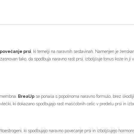
povečanje prsi
, ki temelji na naravnih sestavinah. Namenjen je ženskam, k
 zasnovan tako, da spodbuja naravno rast prsi, izboljšuje tonus kože in ji
 pomembna.
BreaUp
se ponaša s popolnoma naravno formulo, brez škodljiv
zvlečki, ki dokazano spodbujajo rast maščobnih celic v predelu prsi in izbo
fitoestrogeni, ki spodbujajo naravno povečanje prsi in izboljšujejo hormon