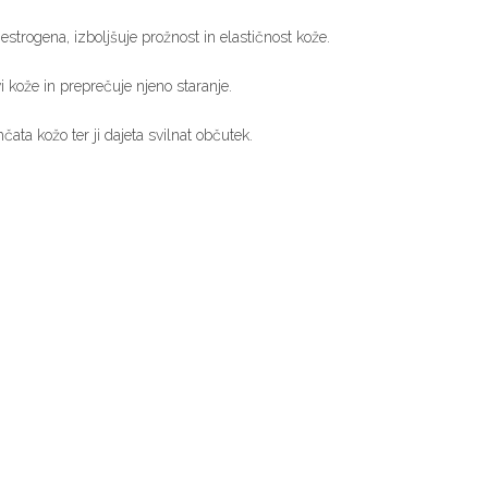
strogena, izboljšuje prožnost in elastičnost kože.
 kože in preprečuje njeno staranje.
čata kožo ter ji dajeta svilnat občutek.