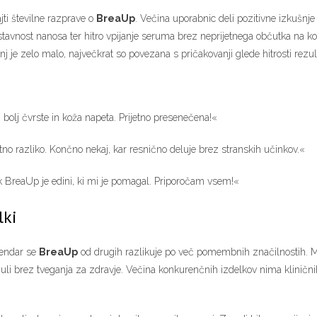
ti številne razprave o
BreaUp
. Večina uporabnic deli pozitivne izkušn
stavnost nanosa ter hitro vpijanje seruma brez neprijetnega občutka na kož
nj je zelo malo, največkrat so povezana s pričakovanji glede hitrosti rezul
bolj čvrste in koža napeta. Prijetno presenečena!«
o razliko. Končno nekaj, kar resnično deluje brez stranskih učinkov.«
 BreaUp je edini, ki mi je pomagal. Priporočam vsem!«
lki
 vendar se
BreaUp
od drugih razlikuje po več pomembnih značilnostih. M
i brez tveganja za zdravje. Večina konkurenčnih izdelkov nima kliničnih t