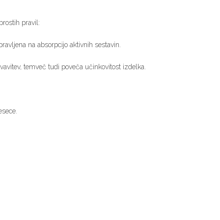
ostih pravil:
ravljena na absorpcijo aktivnih sestavin.
avitev, temveč tudi poveča učinkovitost izdelka.
esece.