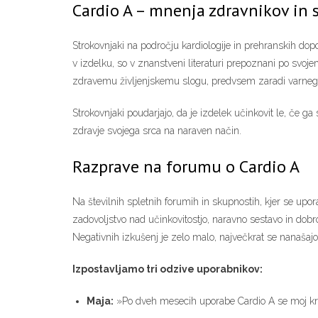
Cardio A – mnenja zdravnikov in 
Strokovnjaki na področju kardiologije in prehranskih dopoln
v izdelku, so v znanstveni literaturi prepoznani po svoje
zdravemu življenjskemu slogu, predvsem zaradi varnega p
Strokovnjaki poudarjajo, da je izdelek učinkovit le, če ga
zdravje svojega srca na naraven način.
Razprave na forumu o Cardio A
Na številnih spletnih forumih in skupnostih, kjer se upor
zadovoljstvo nad učinkovitostjo, naravno sestavo in dobro
Negativnih izkušenj je zelo malo, največkrat se nanašajo
Izpostavljamo tri odzive uporabnikov:
Maja:
»Po dveh mesecih uporabe Cardio A se moj krvn