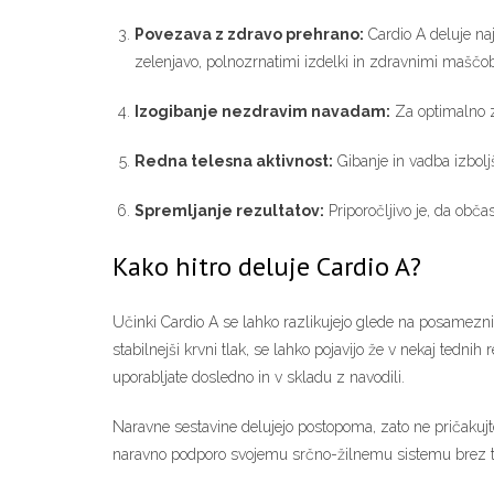
Povezava z zdravo prehrano:
Cardio A deluje naj
zelenjavo, polnozrnatimi izdelki in zdravnimi maščo
Izogibanje nezdravim navadam:
Za optimalno za
Redna telesna aktivnost:
Gibanje in vadba izboljš
Spremljanje rezultatov:
Priporočljivo je, da obča
Kako hitro deluje Cardio A?
Učinki Cardio A se lahko razlikujejo glede na posameznika,
stabilnejši krvni tlak, se lahko pojavijo že v nekaj tedn
uporabljate dosledno in v skladu z navodili.
Naravne sestavine delujejo postopoma, zato ne pričakujte t
naravno podporo svojemu srčno-žilnemu sistemu brez tve