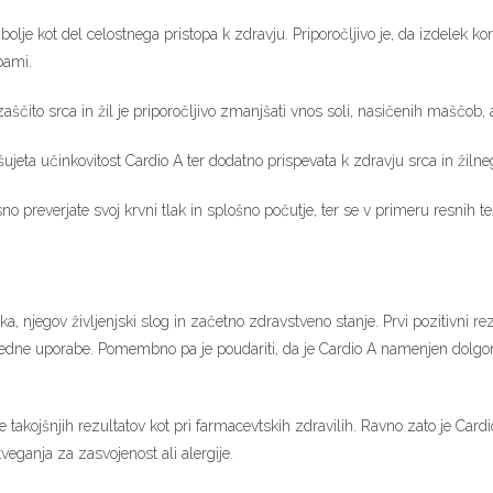
bolje kot del celostnega pristopa k zdravju. Priporočljivo je, da izdelek 
bami.
ščito srca in žil je priporočljivo zmanjšati vnos soli, nasičenih maščob, a
ujeta učinkovitost Cardio A ter dodatno prispevata k zdravju srca in žiln
sno preverjate svoj krvni tlak in splošno počutje, ter se v primeru resnih 
 njegov življenjski slog in začetno zdravstveno stanje. Prvi pozitivni rezu
ih redne uporabe. Pomembno pa je poudariti, da je Cardio A namenjen dolgoro
akojšnjih rezultatov kot pri farmacevtskih zdravilih. Ravno zato je Cardio 
ganja za zasvojenost ali alergije.