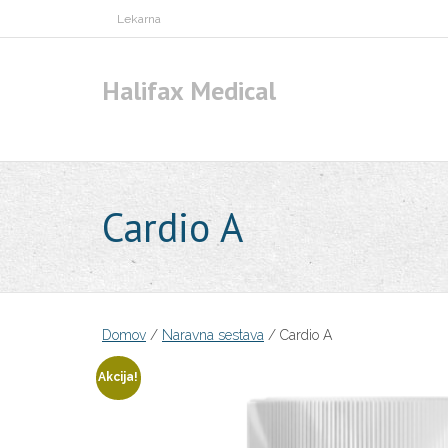
Skip
Lekarna
to
content
Halifax Medical
Cardio A
Domov
/
Naravna sestava
/ Cardio A
Akcija!