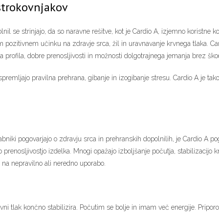
strokovnjakov
il se strinjajo, da so naravne rešitve, kot je Cardio A, izjemno koristne kot
m pozitivnem učinku na zdravje srca, žil in uravnavanje krvnega tlaka. Car
rofila, dobre prenosljivosti in možnosti dolgotrajnega jemanja brez škodl
 spremljajo pravilna prehrana, gibanje in izogibanje stresu. Cardio A je tak
abniki pogovarjajo o zdravju srca in prehranskih dopolnilih, je Cardio A p
 prenosljivostjo izdelka. Mnogi opažajo izboljšanje počutja, stabilizacijo 
 na nepravilno ali neredno uporabo.
i tlak končno stabilizira. Počutim se bolje in imam več energije. Pripo