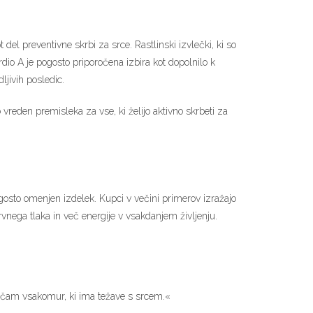
 del preventivne skrbi za srce. Rastlinski izvlečki, ki so
dio A je pogosto priporočena izbira kot dopolnilo k
jivih posledic.
o vreden premisleka za vse, ki želijo aktivno skrbeti za
ogosto omenjen izdelek. Kupci v večini primerov izražajo
krvnega tlaka in več energije v vsakdanjem življenju.
ročam vsakomur, ki ima težave s srcem.«