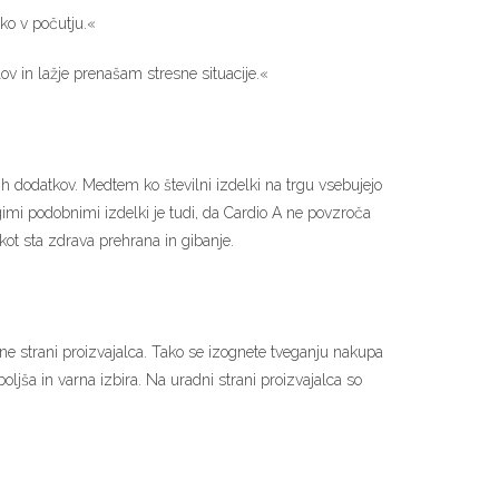
ko v počutju.«
v in lažje prenašam stresne situacije.«
 dodatkov. Medtem ko številni izdelki na trgu vsebujejo
gimi podobnimi izdelki je tudi, da Cardio A ne povzroča
kot sta zdrava prehrana in gibanje.
tne strani proizvajalca. Tako se izognete tveganju nakupa
boljša in varna izbira. Na uradni strani proizvajalca so