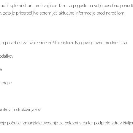
adni spletni strani proizvajalca. Tam so pogosto na voljo posebne ponud
, zato je priporočljivo spremljati aktualne informacije pred naročilom.
čin poskrbeti za svoje srce in žilni sistem. Njegove glavne prednosti so:
odatkov
e
lergije
bnikov in strokovnjakov
e počutje, zmanjšate tveganje za bolezni srca ter podprete zdrav življenjs