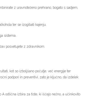
kombinirate z uravnoteženo prehrano, bogato s sadjem,
lkohola ter se izogibati kajenju.
ega sistema.
težav posvetujete z zdravnikom.
ltati, kot so izboljšano počutje, več energije ter
čni podpori in preventivi, zato je ključno, da izdelek
A odlična izbira za tiste, ki iščejo nežno, a učinkovito