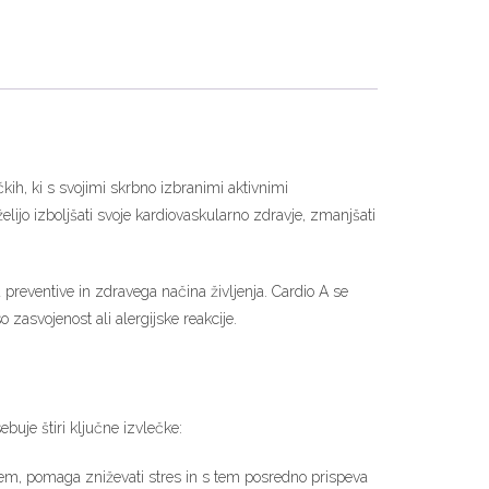
čkih, ki s svojimi skrbno izbranimi aktivnimi
lijo izboljšati svoje kardiovaskularno zdravje, zmanjšati
 preventive in zdravega načina življenja. Cardio A se
 zasvojenost ali alergijske reakcije.
uje štiri ključne izvlečke:
em, pomaga zniževati stres in s tem posredno prispeva