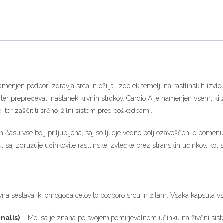
menjen podpori zdravja srca in ožilja. Izdelek temelji na rastlinskih izvle
ter preprečevati nastanek krvnih strdkov. Cardio A je namenjen vsem, ki že
zo, ter zaščititi srčno-žilni sistem pred poškodbami.
m času vse bolj priljubljena, saj so ljudje vedno bolj ozaveščeni o pomenu
 saj združuje učinkovite rastlinske izvlečke brez stranskih učinkov, kot so
na sestava, ki omogoča celovito podporo srcu in žilam. Vsaka kapsula vseb
nalis)
– Melisa je znana po svojem pomirjevalnem učinku na živčni sist