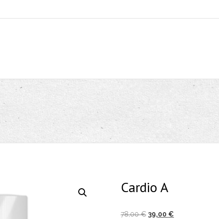
Cardio A
Izvirna
Trenutna
78,00
€
39,00
€