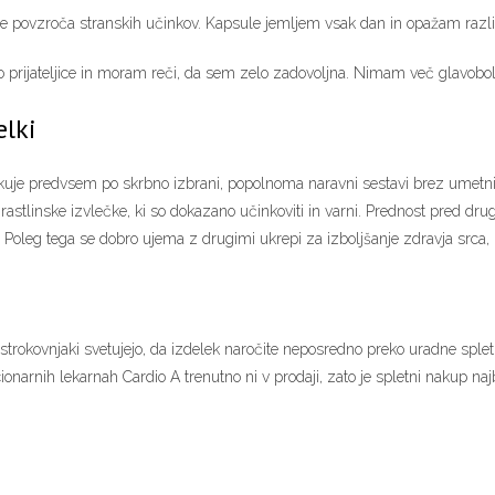
e povzroča stranskih učinkov. Kapsule jemljem vsak dan in opažam razli
 prijateljice in moram reči, da sem zelo zadovoljna. Nimam več glavobolo
elki
ikuje predvsem po skrbno izbrani, popolnoma naravni sestavi brez umetnih
rastlinske izvlečke, ki so dokazano učinkoviti in varni. Prednost pred dru
. Poleg tega se dobro ujema z drugimi ukrepi za izboljšanje zdravja srca, 
r strokovnjaki svetujejo, da izdelek naročite neposredno preko uradne sple
cionarnih lekarnah Cardio A trenutno ni v prodaji, zato je spletni nakup naj