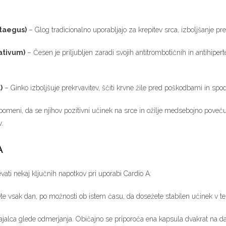
ataegus)
– Glog tradicionalno uporabljajo za krepitev srca, izboljšanje pr
ativum)
– Česen je priljubljen zaradi svojih antitrombotičnih in antihipert
)
– Ginko izboljšuje prekrvavitev, ščiti krvne žile pred poškodbami in spodb
 pomeni, da se njihov pozitivni učinek na srce in ožilje medsebojno poveč
v.
A
evati nekaj ključnih napotkov pri uporabi Cardio A:
jete vsak dan, po možnosti ob istem času, da dosežete stabilen učinek v te
ajalca glede odmerjanja. Običajno se priporoča ena kapsula dvakrat na d