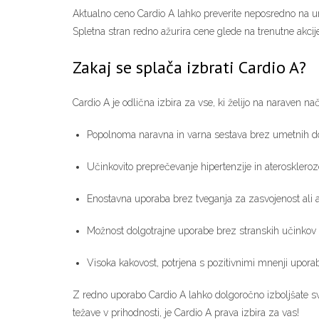
Aktualno ceno Cardio A lahko preverite neposredno na ur
Spletna stran redno ažurira cene glede na trenutne akcije
Zakaj se splača izbrati Cardio A?
Cardio A je odlična izbira za vse, ki želijo na naraven na
Popolnoma naravna in varna sestava brez umetnih d
Učinkovito preprečevanje hipertenzije in ateroskleroz
Enostavna uporaba brez tveganja za zasvojenost ali a
Možnost dolgotrajne uporabe brez stranskih učinkov
Visoka kakovost, potrjena s pozitivnimi mnenji upora
Z redno uporabo Cardio A lahko dolgoročno izboljšate svoj
težave v prihodnosti, je Cardio A prava izbira za vas!