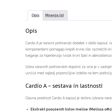
Opis
Mnenja (0)
Opis
Cardio A je naravni prehranski dodatek v obliki kapsul, na
komponentami pomagajo krepiti krvne žile, razredčiti kri 
tveganje za hipertenzijo (visok krvni tlak) in aterosklero
Izbira naravnih prehranskih dopolnil za srce je v zadnje
uvršča med najbolj priporočljive izdelke na tem področju,
Cardio A – sestava in lastnosti
Glavna prednost Cardio A kapsul je skrbno izbrana narav
Ekstrakt posušenih listov melise (Melissa offici