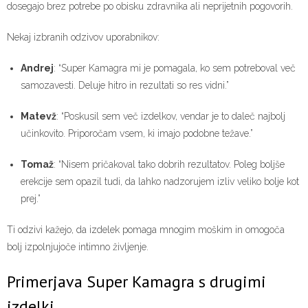
dosegajo brez potrebe po obisku zdravnika ali neprijetnih pogovorih.
Nekaj izbranih odzivov uporabnikov:
Andrej
: “Super Kamagra mi je pomagala, ko sem potreboval več
samozavesti. Deluje hitro in rezultati so res vidni.”
Matevž
: “Poskusil sem več izdelkov, vendar je to daleč najbolj
učinkovito. Priporočam vsem, ki imajo podobne težave.”
Tomaž
: “Nisem pričakoval tako dobrih rezultatov. Poleg boljše
erekcije sem opazil tudi, da lahko nadzorujem izliv veliko bolje kot
prej.”
Ti odzivi kažejo, da izdelek pomaga mnogim moškim in omogoča
bolj izpolnjujoče intimno življenje.
Primerjava Super Kamagra s drugimi
izdelki