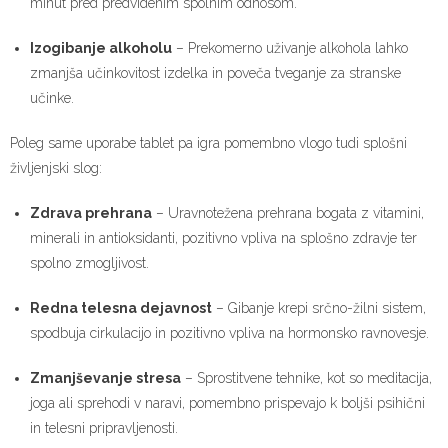
minut pred predvidenim spolnim odnosom.
Izogibanje alkoholu
– Prekomerno uživanje alkohola lahko
zmanjša učinkovitost izdelka in poveča tveganje za stranske
učinke.
Poleg same uporabe tablet pa igra pomembno vlogo tudi splošni
življenjski slog:
Zdrava prehrana
– Uravnotežena prehrana bogata z vitamini,
minerali in antioksidanti, pozitivno vpliva na splošno zdravje ter
spolno zmogljivost.
Redna telesna dejavnost
– Gibanje krepi srčno-žilni sistem,
spodbuja cirkulacijo in pozitivno vpliva na hormonsko ravnovesje.
Zmanjševanje stresa
– Sprostitvene tehnike, kot so meditacija,
joga ali sprehodi v naravi, pomembno prispevajo k boljši psihični
in telesni pripravljenosti.