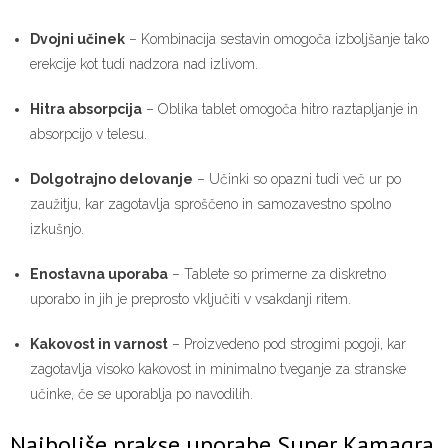
Dvojni učinek
– Kombinacija sestavin omogoča izboljšanje tako
erekcije kot tudi nadzora nad izlivom.
Hitra absorpcija
– Oblika tablet omogoča hitro raztapljanje in
absorpcijo v telesu.
Dolgotrajno delovanje
– Učinki so opazni tudi več ur po
zaužitju, kar zagotavlja sproščeno in samozavestno spolno
izkušnjo.
Enostavna uporaba
– Tablete so primerne za diskretno
uporabo in jih je preprosto vključiti v vsakdanji ritem.
Kakovost in varnost
– Proizvedeno pod strogimi pogoji, kar
zagotavlja visoko kakovost in minimalno tveganje za stranske
učinke, če se uporablja po navodilih.
Najboljše prakse uporabe Super Kamagra