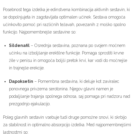
Posebnost tega izdelka je edinstvena kombinacija aktivnih sestavin, ki
se dopolnjujeta in zagotavljata optimalen učinek. Sestava omogoča
učinkovito pomoč pri različnih težavah, povezanih z moško spolno
funkcijo. Najpomembnejše sestavine so:
Sildenafil
– Osrednja sestavina, poznana po svojem močnem
učinku na izboljšanje erektilne funkcije. Pomaga sprostiti krvne
žile v penisu in omogoča boljši pretok krvi, kar vodi do močnejše
in trajnejše erekcije.
Dapoksetin
– Pomembna sestavina, ki deluje kot zaviralec
ponovnega privzema serotonina. Njegov glavni namen je
podaljšanje trajanja spolnega odnosa, saj pomaga pri nadzoru nad
prezgodnjo ejakulacijo.
Poleg glavnih sestavin vsebuje tudi druge pomožne snovi, ki skrbijo
za stabilnost in optimalno absorpcijo izdelka. Med najpomembnejšimi
lastnostmi so: