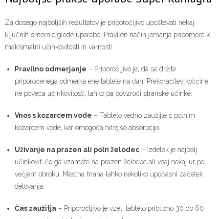
Za dosego najboljših rezultatov je priporočljivo upoštevati nekaj
ključnih smernic glede uporabe. Pravilen način jemanja pripomore k
maksimalni učinkovitosti in varnosti.
Pravilno odmerjanje
– Priporočljivo je, da se držite
priporočenega odmerka ene tablete na dan. Prekoračitev količine
ne poveča učinkovitosti, lahko pa povzroči stranske učinke.
Vnos s kozarcem vode
– Tableto vedno zaužijte s polnim
kozarcem vode, kar omogoča hitrejšo absorpcijo.
Uživanje na prazen ali poln želodec
– Izdelek je najbolj
učinkovit, če ga vzamete na prazen želodec ali vsaj nekaj ur po
večjem obroku. Mastna hrana lahko nekoliko upočasni začetek
delovanja.
Čas zaužitja
– Priporočljivo je vzeti tableto približno 30 do 60