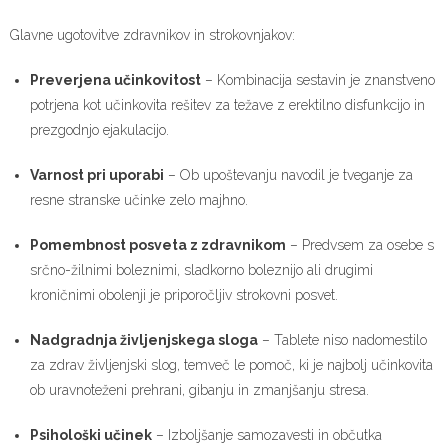
Glavne ugotovitve zdravnikov in strokovnjakov:
Preverjena učinkovitost
– Kombinacija sestavin je znanstveno
potrjena kot učinkovita rešitev za težave z erektilno disfunkcijo in
prezgodnjo ejakulacijo.
Varnost pri uporabi
– Ob upoštevanju navodil je tveganje za
resne stranske učinke zelo majhno.
Pomembnost posveta z zdravnikom
– Predvsem za osebe s
srčno-žilnimi boleznimi, sladkorno boleznijo ali drugimi
kroničnimi obolenji je priporočljiv strokovni posvet.
Nadgradnja življenjskega sloga
– Tablete niso nadomestilo
za zdrav življenjski slog, temveč le pomoč, ki je najbolj učinkovita
ob uravnoteženi prehrani, gibanju in zmanjšanju stresa.
Psihološki učinek
– Izboljšanje samozavesti in občutka