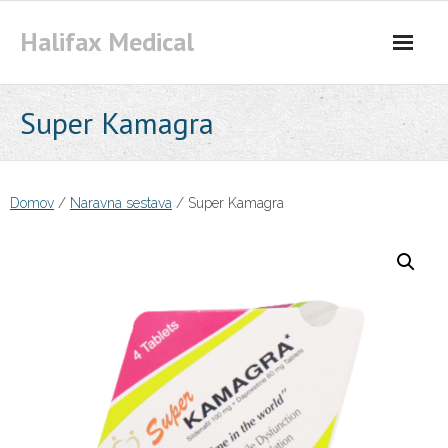
Skip
Halifax Medical
to
content
Super Kamagra
Domov
/
Naravna sestava
/ Super Kamagra