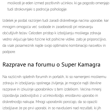
moškosti je eden izmed pozitivnih učinkov, ki ga pogosto omenjajo
tudi strokovnjaki s področja psihologije.
Izdelek je postal razširjen tudi zaradi diskretnega načina uporabe, kar
mnogim omogoča več svobode in zasebnosti pri reševanju
občutljivih težav. Celosten pristop k izboljšanju moškega zdravja
vedno vključuje tako fizične kot psihične vidike, zato je priporočljivo,
da vsak posameznik najde svojo optimalno kombinacijo nasvetov in
podpore.
Razprave na forumu o Super Kamagra
Na različnih spletnih forumih in portalih, ki so namenjeni moškemu
zdravju in izboljšanju spolnega življenja, je mogoče najti številne
razprave in izkušnje uporabnikov s tem izdelkom. Večina mnenj
izpostavlja zadovoljstvo z učinkovitostjo, enostavno uporabo in
diskretnostjo nakupa. Mnogi uporabniki poročajo, da so opazili
izboljšave že po prvi uporabi, in so navdušeni nad rezultati, ki jih