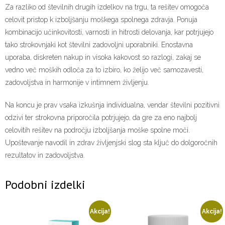
Za razliko od številnih drugih izdelkov na trgu, ta rešitev omogoča
celovit pristop k izboljšanju moškega spolnega zdravja. Ponuja
kombinacijo učinkovitosti, varnosti in hitrosti delovanja, kar potrjujejo
tako strokovnjaki kot številni zadovoljni uporabniki. Enostavna
uporaba, diskreten nakup in visoka kakovost so razlogi, zakaj se
vedno več moških odloča za to izbiro, ko želijo več samozavesti,
zadovoljstva in harmonije v intimnem življenju.
Na koncu je prav vsaka izkušnja individualna, vendar številni pozitivni
odzivi ter strokovna priporočila potrjujejo, da gre za eno najbolj
celovitih rešitev na področju izboljšanja moške spolne moči.
Upoštevanje navodil in zdrav življenjski slog sta ključ do dolgoročnih
rezultatov in zadovoljstva.
Podobni izdelki
Akcija!
Akcija!