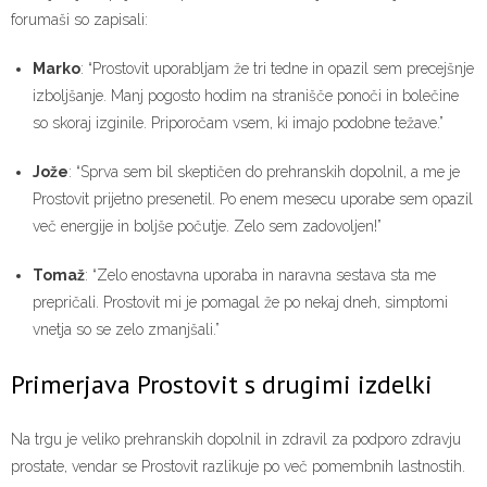
forumaši so zapisali:
Marko
: “Prostovit uporabljam že tri tedne in opazil sem precejšnje
izboljšanje. Manj pogosto hodim na stranišče ponoči in bolečine
so skoraj izginile. Priporočam vsem, ki imajo podobne težave.”
Jože
: “Sprva sem bil skeptičen do prehranskih dopolnil, a me je
Prostovit prijetno presenetil. Po enem mesecu uporabe sem opazil
več energije in boljše počutje. Zelo sem zadovoljen!”
Tomaž
: “Zelo enostavna uporaba in naravna sestava sta me
prepričali. Prostovit mi je pomagal že po nekaj dneh, simptomi
vnetja so se zelo zmanjšali.”
Primerjava Prostovit s drugimi izdelki
Na trgu je veliko prehranskih dopolnil in zdravil za podporo zdravju
prostate, vendar se Prostovit razlikuje po več pomembnih lastnostih.