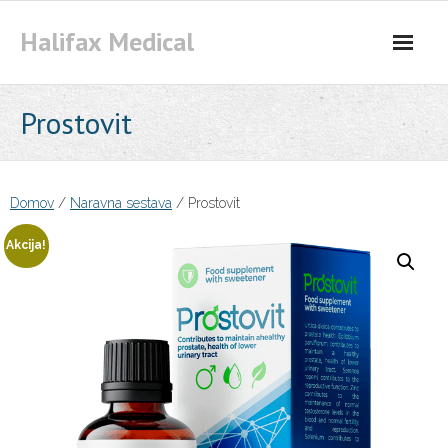
Skip
Halifax Medical
to
content
Prostovit
Domov
/
Naravna sestava
/ Prostovit
Akcija!