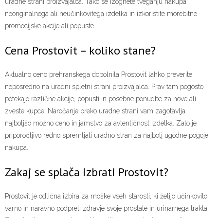
uradne strani proizvajalca. Tako se izognete tveganju nakupa
neoriginalnega ali neučinkovitega izdelka in izkoristite morebitne
promocijske akcije ali popuste.
Cena Prostovit – koliko stane?
Aktualno ceno prehranskega dopolnila Prostovit lahko preverite
neposredno na uradni spletni strani proizvajalca. Prav tam pogosto
potekajo različne akcije, popusti in posebne ponudbe za nove ali
zveste kupce. Naročanje preko uradne strani vam zagotavlja
najboljšo možno ceno in jamstvo za avtentičnost izdelka. Zato je
priporočljivo redno spremljati uradno stran za najbolj ugodne pogoje
nakupa.
Zakaj se splača izbrati Prostovit?
Prostovit je odlična izbira za moške vseh starosti, ki želijo učinkovito,
varno in naravno podpreti zdravje svoje prostate in urinarnega trakta.