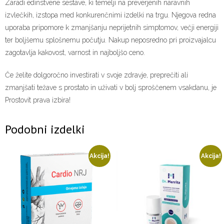
Zaradi edinstvene sestave, ki temelji na preverjenih naravnih
izvlečkih, izstopa med konkurenčnimi izdelki na trgu. Njegova redna
uporaba pripomore k zmanjšanju neprijetnih simptomov, večji energiji
ter boljšemu splošnemu počutju. Nakup neposredno pri proizvajalcu
zagotavlja kakovost, varnost in najboljšo ceno.
Če želite dolgoročno investirati v svoje zdravje, preprečiti ali
zmanjšati težave s prostato in uživati v bolj sproščenem vsakdanu, je
Prostovit prava izbira!
Podobni izdelki
Akcija!
Akcija!