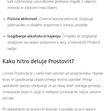
tudi vzdrževanje uravnotežene prehrane, bogate z vitamini,
minerali in zdravimi maščobami.
Fizična aktivnost:
Zmerna telesna aktivnost izboljšuje
prekrvavitev in dodatno pripomore k zdravju prostate.
Izogibanje alkoholu in kajenju:
Omejitev ali izogibanje
škodljivim razvadam pripomore k večji učinkovitosti Prostovit
kapljic.
Kako hitro deluje Prostovit?
Učinek Prostovita je v veliki meri odvisen od posameznika, stopnje
težav in upoštevanja priporočenega režima uporabe. Mnogi
uporabniki opazijo izboljšanje že po nekaj dneh rednega jemanja –
zmanjšanje bolečin, lažje in redkejše uriniranje ter boljše splošno
počutje.
Pri dolgotrajnih ali kroničnih težavah s prostato so prvi opazni