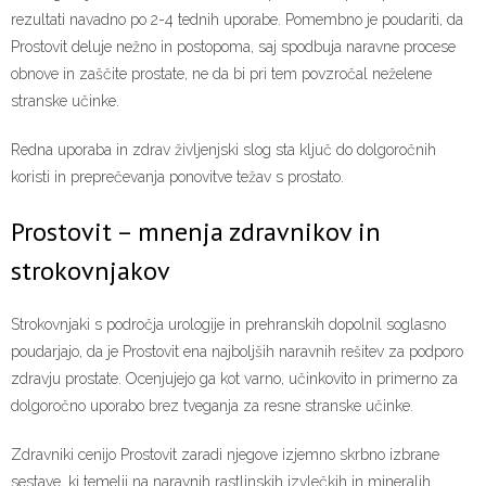
rezultati navadno po 2-4 tednih uporabe. Pomembno je poudariti, da
Prostovit deluje nežno in postopoma, saj spodbuja naravne procese
obnove in zaščite prostate, ne da bi pri tem povzročal neželene
stranske učinke.
Redna uporaba in zdrav življenjski slog sta ključ do dolgoročnih
koristi in preprečevanja ponovitve težav s prostato.
Prostovit – mnenja zdravnikov in
strokovnjakov
Strokovnjaki s področja urologije in prehranskih dopolnil soglasno
poudarjajo, da je Prostovit ena najboljših naravnih rešitev za podporo
zdravju prostate. Ocenjujejo ga kot varno, učinkovito in primerno za
dolgoročno uporabo brez tveganja za resne stranske učinke.
Zdravniki cenijo Prostovit zaradi njegove izjemno skrbno izbrane
sestave, ki temelji na naravnih rastlinskih izvlečkih in mineralih.