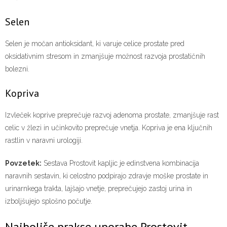
Selen
Selen je močan antioksidant, ki varuje celice prostate pred
oksidativnim stresom in zmanjšuje možnost razvoja prostatičnih
bolezni.
Kopriva
Izvleček koprive preprečuje razvoj adenoma prostate, zmanjšuje rast
celic v žlezi in učinkovito preprečuje vnetja. Kopriva je ena ključnih
rastlin v naravni urologiji.
Povzetek:
Sestava Prostovit kapljic je edinstvena kombinacija
naravnih sestavin, ki celostno podpirajo zdravje moške prostate in
urinarnkega trakta, lajšajo vnetje, preprečujejo zastoj urina in
izboljšujejo splošno počutje.
Najboljše prakse uporabe Prostovit