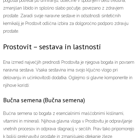
pogosta potreba po uriniranju, bolečine v spodnjem delu trebuha,
zmanjšan libido in splošno slabo počutje, povezano z zdravjem
prostate. Zaradi svoje naravne sestave in odsotnosti sintetičnih
kemikalij je Prostovit odlična izbira za dolgoročno podporo zdravju
prostate.
Prostovit – sestava in lastnosti
Ena izmed največjih prednosti Prostovita je njegova bogata in povsem
naravna sestava. Vsaka sestavina ima svojo ključno vlogo pri
delovanju in učinkovitosti dodatka. Oglejmo si glavne komponente in
njihove koristi:
Bučna semena (Bučna semena)
Bučna semena so bogata z esencialnimi maščobnimi kislinami,
vitamini in minerali. Njihova glavna vloga v Prostovitu je odpravljanje
vnetnih procesov in odprava stagnacij v sečilih. Prav tako pripomorejo
k boljši prekrvavitvi prostate in zmanjšujejo otekanje žleze.