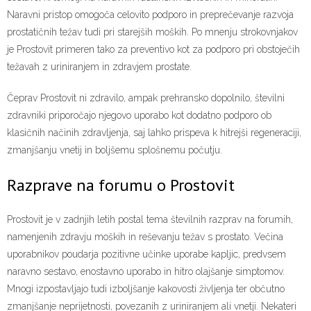
Naravni pristop omogoča celovito podporo in preprečevanje razvoja
prostatičnih težav tudi pri starejših moških. Po mnenju strokovnjakov
je Prostovit primeren tako za preventivo kot za podporo pri obstoječih
težavah z uriniranjem in zdravjem prostate.
Čeprav Prostovit ni zdravilo, ampak prehransko dopolnilo, številni
zdravniki priporočajo njegovo uporabo kot dodatno podporo ob
klasičnih načinih zdravljenja, saj lahko prispeva k hitrejši regeneraciji,
zmanjšanju vnetij in boljšemu splošnemu počutju.
Razprave na forumu o Prostovit
Prostovit je v zadnjih letih postal tema številnih razprav na forumih,
namenjenih zdravju moških in reševanju težav s prostato. Večina
uporabnikov poudarja pozitivne učinke uporabe kapljic, predvsem
naravno sestavo, enostavno uporabo in hitro olajšanje simptomov.
Mnogi izpostavljajo tudi izboljšanje kakovosti življenja ter občutno
zmanjšanje neprijetnosti, povezanih z uriniranjem ali vnetji. Nekateri