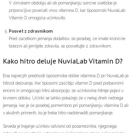
V zimskem obdobju ali ob pomanjkanju sončne svetlobe je
priporočljivo povečati vnos vitamina D, kar liposomski NuviaLab
Vitamin D omogoča učinkovito.
Posvet z zdravnikom
Pred začetkom jemanja dodatkov, še posebej, če imate kronične
bolezni ali jemljete zdravila, se posvetujte z zdravnikom.
Kako hitro deluje NuviaLab Vitamin D?
Ena največjih prednosti liposomske oblike vitamina D pri NuviaLab je
hitrost delovanja. Ker liposomi zaščitijo vitamin D pred prebavnimi
encimi in omogočajo hitro absorpcijo, se učinkovina hitreje pojavi v
krvnem obtoku. Učinki se lahko pokažejo že v nekaj dneh rednega
jemanja, kar je še posebej pomembno pri pomanjkanju vitamina D ali
v akutnih primerih, ko je treba hitro nadoknaditi pomanjkanje.
Seveda je trajanje učinkov odvisno od posameznika, njegovega