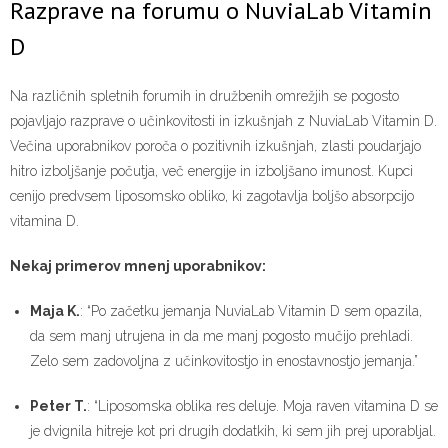
Razprave na forumu o NuviaLab Vitamin
D
Na različnih spletnih forumih in družbenih omrežjih se pogosto
pojavljajo razprave o učinkovitosti in izkušnjah z NuviaLab Vitamin D.
Večina uporabnikov poroča o pozitivnih izkušnjah, zlasti poudarjajo
hitro izboljšanje počutja, več energije in izboljšano imunost. Kupci
cenijo predvsem liposomsko obliko, ki zagotavlja boljšo absorpcijo
vitamina D.
Nekaj primerov mnenj uporabnikov:
Maja K.
: “Po začetku jemanja NuviaLab Vitamin D sem opazila,
da sem manj utrujena in da me manj pogosto mučijo prehladi.
Zelo sem zadovoljna z učinkovitostjo in enostavnostjo jemanja.”
Peter T.
: “Liposomska oblika res deluje. Moja raven vitamina D se
je dvignila hitreje kot pri drugih dodatkih, ki sem jih prej uporabljal.