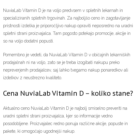
NuviaLab Vitamin D je na voljo predvsem v spletnih lekarnah in
specializiranih spletnih trgovinah. Za najboljšo ceno in zagotavljanje
pristnosti izdelka je priporočljivo nakup opraviti neposredno na uradni
spletni strani proizvajalca. Tam pogosto potekajo promocije, akcije in
so na voljo dodatni popusti.
Pomembno je vedeti, da NuviaLab Vitamin D v običajnih lekarniških
prodajalnah ni na voljo, zato se je treba izogibati nakupu preko
nepreverjenih prodajalcev, saj lahko tvegamo nakup ponaredkov ali
izdelkov z neustrezno kvaliteto.
Cena NuviaLab Vitamin D – koliko stane?
Aktualno ceno NuviaLab Vitamin D je najbolj smiselno preveriti na
uradni spletni strani proizvajalca, kjer so informacije vedno
posodobljene. Proizvajalec redno ponuja različne akcije, popuste in
pakete, ki omogočajo ugodnejši nakup.