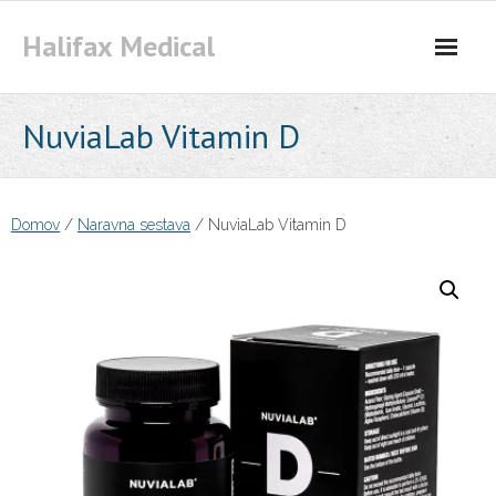
Skip
Halifax Medical
to
content
NuviaLab Vitamin D
Domov
/
Naravna sestava
/ NuviaLab Vitamin D