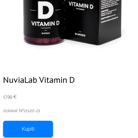
NuviaLab Vitamin D
17,99
€
Izdelek №21120-21
Kupiti