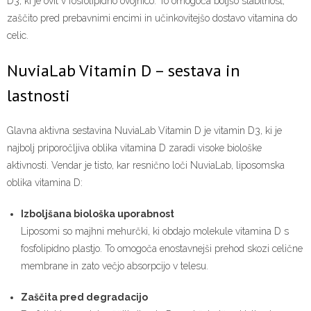
D3, ki je ovit v fosfolipidno ovojnico. To omogoča boljšo stabilnost,
zaščito pred prebavnimi encimi in učinkovitejšo dostavo vitamina do
celic.
NuviaLab Vitamin D – sestava in
lastnosti
Glavna aktivna sestavina NuviaLab Vitamin D je vitamin D3, ki je
najbolj priporočljiva oblika vitamina D zaradi visoke biološke
aktivnosti. Vendar je tisto, kar resnično loči NuviaLab, liposomska
oblika vitamina D:
Izboljšana biološka uporabnost
Liposomi so majhni mehurčki, ki obdajo molekule vitamina D s
fosfolipidno plastjo. To omogoča enostavnejši prehod skozi celične
membrane in zato večjo absorpcijo v telesu.
Zaščita pred degradacijo