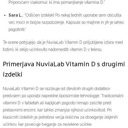
Priporočam vsakomur, ki ima pomanjkanje vitamina D.”
Sara L.
: “Odličen izdelek! Po nekaj tednih uporabe sem občutila
več moči in boljše razpoloženje. Kapsule so majhne in jih je lahko
pogoltniti.”
Te ocene potrjujejo, da je NuviaLab Vitamin D priljubljena izbira med
tistimi, ki želijo učinkovito nadomestiti vitamin D v telesu.
Primerjava NuviaLab Vitamin D s drugimi
izdelki
NuviaLab Vitamin D se razlikuje od številnih drugih dodatkov
predvsem po uporabi napredne liposomske tehnologije. Tradicionalni
vitamini D v tabletah ali kapljicah pogosto nimajo zaščite pred
prebavnimi encimi, kar lahko zmanjša njihovo učinkovitost. Pri
klasičnih izdelkih je potrebna večja količina za doseganje željenih
učinkov, kar povečuje tveganje za neželene učinke.