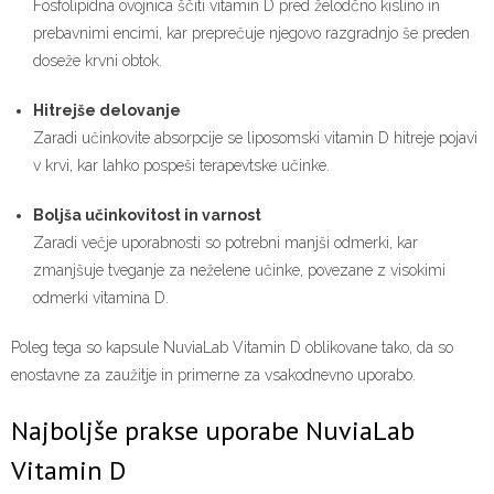
Fosfolipidna ovojnica ščiti vitamin D pred želodčno kislino in
prebavnimi encimi, kar preprečuje njegovo razgradnjo še preden
doseže krvni obtok.
Hitrejše delovanje
Zaradi učinkovite absorpcije se liposomski vitamin D hitreje pojavi
v krvi, kar lahko pospeši terapevtske učinke.
Boljša učinkovitost in varnost
Zaradi večje uporabnosti so potrebni manjši odmerki, kar
zmanjšuje tveganje za neželene učinke, povezane z visokimi
odmerki vitamina D.
Poleg tega so kapsule NuviaLab Vitamin D oblikovane tako, da so
enostavne za zaužitje in primerne za vsakodnevno uporabo.
Najboljše prakse uporabe NuviaLab
Vitamin D