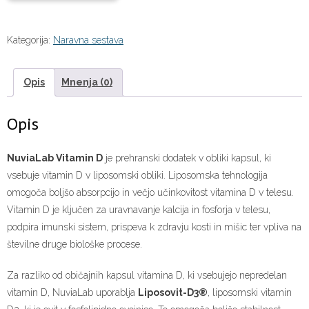
Kategorija:
Naravna sestava
Opis
Mnenja (0)
Opis
NuviaLab Vitamin D
je prehranski dodatek v obliki kapsul, ki
vsebuje vitamin D v liposomski obliki. Liposomska tehnologija
omogoča boljšo absorpcijo in večjo učinkovitost vitamina D v telesu.
Vitamin D je ključen za uravnavanje kalcija in fosforja v telesu,
podpira imunski sistem, prispeva k zdravju kosti in mišic ter vpliva na
številne druge biološke procese.
Za razliko od običajnih kapsul vitamina D, ki vsebujejo nepredelan
vitamin D, NuviaLab uporablja
Liposovit-D3®
, liposomski vitamin