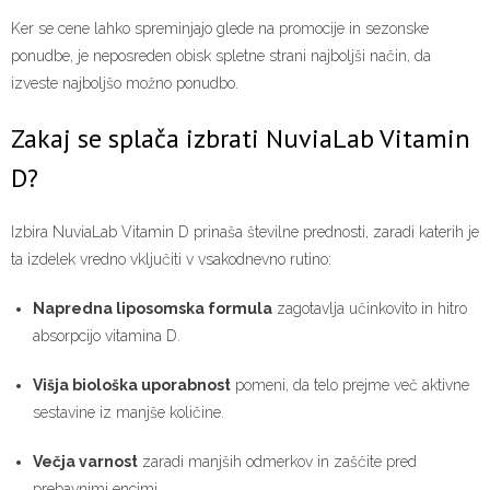
Ker se cene lahko spreminjajo glede na promocije in sezonske
ponudbe, je neposreden obisk spletne strani najboljši način, da
izveste najboljšo možno ponudbo.
Zakaj se splača izbrati NuviaLab Vitamin
D?
Izbira NuviaLab Vitamin D prinaša številne prednosti, zaradi katerih je
ta izdelek vredno vključiti v vsakodnevno rutino:
Napredna liposomska formula
zagotavlja učinkovito in hitro
absorpcijo vitamina D.
Višja biološka uporabnost
pomeni, da telo prejme več aktivne
sestavine iz manjše količine.
Večja varnost
zaradi manjših odmerkov in zaščite pred
prebavnimi encimi.