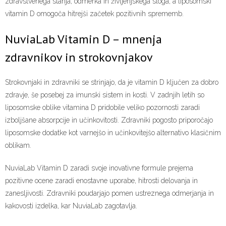
zdravstvenega stanja, odmerka in življenjskega sloga, a liposomski
vitamin D omogoča hitrejši začetek pozitivnih sprememb.
NuviaLab Vitamin D – mnenja
zdravnikov in strokovnjakov
Strokovnjaki in zdravniki se strinjajo, da je vitamin D ključen za dobro
zdravje, še posebej za imunski sistem in kosti. V zadnjih letih so
liposomske oblike vitamina D pridobile veliko pozornosti zaradi
izboljšane absorpcije in učinkovitosti. Zdravniki pogosto priporočajo
liposomske dodatke kot varnejšo in učinkovitejšo alternativo klasičnim
oblikam.
NuviaLab Vitamin D zaradi svoje inovativne formule prejema
pozitivne ocene zaradi enostavne uporabe, hitrosti delovanja in
zanesljivosti. Zdravniki poudarjajo pomen ustreznega odmerjanja in
kakovosti izdelka, kar NuviaLab zagotavlja.