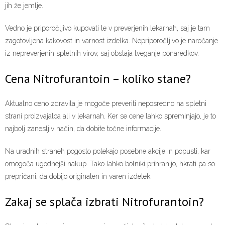
jih že jemlje.
Vedno je priporočljivo kupovati le v preverjenih lekarnah, saj je tam
zagotovljena kakovost in varnost izdelka. Nepriporočljivo je naročanje
iz nepreverjenih spletnih virov, saj obstaja tveganje ponaredkov.
Cena Nitrofurantoin – koliko stane?
Aktualno ceno zdravila je mogoče preveriti neposredno na spletni
strani proizvajalca ali v lekarnah. Ker se cene lahko spreminjajo, je to
najbolj zanesljiv način, da dobite točne informacije.
Na uradnih straneh pogosto potekajo posebne akcije in popusti, kar
omogoča ugodnejši nakup. Tako lahko bolniki prihranijo, hkrati pa so
prepričani, da dobijo originalen in varen izdelek.
Zakaj se splača izbrati Nitrofurantoin?