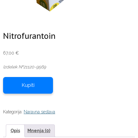
Nitrofurantoin
67,00
€
Izdelek №21120-9569
Kupiti
Kategorija:
Naravna sestava
Opis
Mnenja (0)