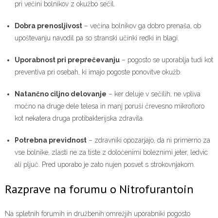
pri večini bolnikov z okužbo sečil.
Dobra prenosljivost
– večina bolnikov ga dobro prenaša, ob
upoštevanju navodil pa so stranski učinki redki in blagi.
Uporabnost pri preprečevanju
– pogosto se uporablja tudi kot
preventiva pri osebah, ki imajo pogoste ponovitve okužb.
Natančno ciljno delovanje
– ker deluje v sečilih, ne vpliva
močno na druge dele telesa in manj poruši črevesno mikrofloro
kot nekatera druga protibakterijska zdravila.
Potrebna previdnost
– zdravniki opozarjajo, da ni primerno za
vse bolnike, zlasti ne za tiste z določenimi boleznimi jeter, ledvic
ali pljuč. Pred uporabo je zato nujen posvet s strokovnjakom.
Razprave na forumu o Nitrofurantoin
Na spletnih forumih in družbenih omrežjih uporabniki pogosto