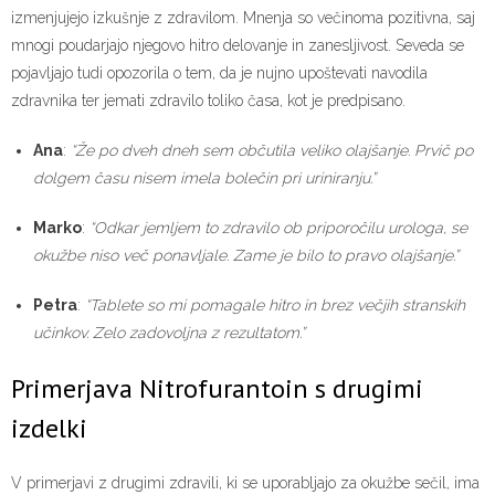
izmenjujejo izkušnje z zdravilom. Mnenja so večinoma pozitivna, saj
mnogi poudarjajo njegovo hitro delovanje in zanesljivost. Seveda se
pojavljajo tudi opozorila o tem, da je nujno upoštevati navodila
zdravnika ter jemati zdravilo toliko časa, kot je predpisano.
Ana
:
“Že po dveh dneh sem občutila veliko olajšanje. Prvič po
dolgem času nisem imela bolečin pri uriniranju.”
Marko
:
“Odkar jemljem to zdravilo ob priporočilu urologa, se
okužbe niso več ponavljale. Zame je bilo to pravo olajšanje.”
Petra
:
“Tablete so mi pomagale hitro in brez večjih stranskih
učinkov. Zelo zadovoljna z rezultatom.”
Primerjava Nitrofurantoin s drugimi
izdelki
V primerjavi z drugimi zdravili, ki se uporabljajo za okužbe sečil, ima