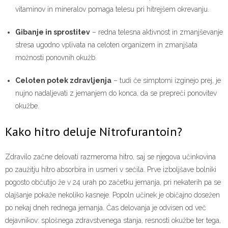
vitaminov in mineralov pomaga telesu pri hitrejšem okrevanju.
Gibanje in sprostitev
– redna telesna aktivnost in zmanjševanje
stresa ugodno vplivata na celoten organizem in zmanjšata
možnosti ponovnih okužb.
Celoten potek zdravljenja
– tudi če simptomi izginejo prej, je
nujno nadaljevati z jemanjem do konca, da se prepreči ponovitev
okužbe.
Kako hitro deluje Nitrofurantoin?
Zdravilo začne delovati razmeroma hitro, saj se njegova učinkovina
po zaužitju hitro absorbira in usmeri v sečila. Prve izboljšave bolniki
pogosto občutijo že v 24 urah po začetku jemanja, pri nekaterih pa se
olajšanje pokaže nekoliko kasneje. Popoln učinek je običajno dosežen
po nekaj dneh rednega jemanja. Čas delovanja je odvisen od več
dejavnikov: splošnega zdravstvenega stanja, resnosti okužbe ter tega,