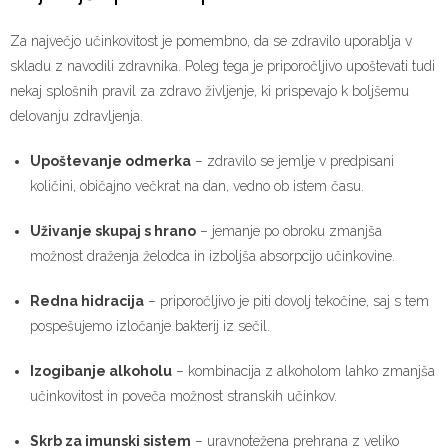
Za največjo učinkovitost je pomembno, da se zdravilo uporablja v
skladu z navodili zdravnika. Poleg tega je priporočljivo upoštevati tudi
nekaj splošnih pravil za zdravo življenje, ki prispevajo k boljšemu
delovanju zdravljenja.
Upoštevanje odmerka
– zdravilo se jemlje v predpisani
količini, običajno večkrat na dan, vedno ob istem času.
Uživanje skupaj s hrano
– jemanje po obroku zmanjša
možnost draženja želodca in izboljša absorpcijo učinkovine.
Redna hidracija
– priporočljivo je piti dovolj tekočine, saj s tem
pospešujemo izločanje bakterij iz sečil.
Izogibanje alkoholu
– kombinacija z alkoholom lahko zmanjša
učinkovitost in poveča možnost stranskih učinkov.
Skrb za imunski sistem
– uravnotežena prehrana z veliko