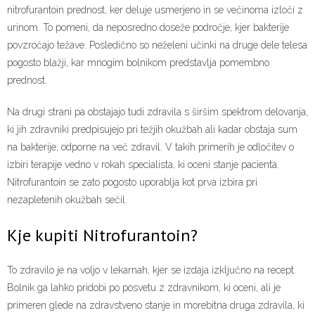
nitrofurantoin prednost, ker deluje usmerjeno in se večinoma izloči z
urinom. To pomeni, da neposredno doseže področje, kjer bakterije
povzročajo težave. Posledično so neželeni učinki na druge dele telesa
pogosto blažji, kar mnogim bolnikom predstavlja pomembno
prednost.
Na drugi strani pa obstajajo tudi zdravila s širšim spektrom delovanja,
ki jih zdravniki predpisujejo pri težjih okužbah ali kadar obstaja sum
na bakterije, odporne na več zdravil. V takih primerih je odločitev o
izbiri terapije vedno v rokah specialista, ki oceni stanje pacienta.
Nitrofurantoin se zato pogosto uporablja kot prva izbira pri
nezapletenih okužbah sečil.
Kje kupiti Nitrofurantoin?
To zdravilo je na voljo v lekarnah, kjer se izdaja izključno na recept.
Bolnik ga lahko pridobi po posvetu z zdravnikom, ki oceni, ali je
primeren glede na zdravstveno stanje in morebitna druga zdravila, ki