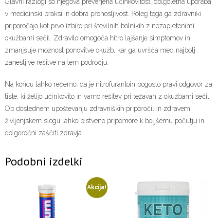
Glavni razlogi so njegova preverjena učinkovitost, dolgoletna uporaba
v medicinski praksi in dobra prenosljivost. Poleg tega ga zdravniki
priporočajo kot prvo izbiro pri številnih bolnikih z nezapletenimi
okužbami sečil. Zdravilo omogoča hitro lajšanje simptomov in
zmanjšuje možnost ponovitve okužb, kar ga uvršča med najbolj
zanesljive rešitve na tem področju.
Na koncu lahko rečemo, da je nitrofurantoin pogosto pravi odgovor za
tiste, ki želijo učinkovito in varno rešitev pri težavah z okužbami sečil.
Ob doslednem upoštevanju zdravniških priporočil in zdravem
življenjskem slogu lahko bistveno pripomore k boljšemu počutju in
dolgoročni zaščiti zdravja.
Podobni izdelki
Akcija!