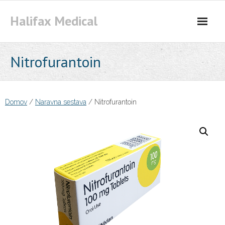
Skip
Halifax Medical
to
content
Nitrofurantoin
Domov
/
Naravna sestava
/ Nitrofurantoin