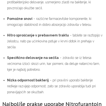
protibakterijsko delovanje, usmerjeno zlasti na bakterije, ki
povzročajo okužbe sečil.
Pomožne snovi
– različne farmacevtske komponente, ki
omogočajo stabilnost in dobro absorpcijo zdravila v telesu.
Hitro sproščanje v prebavnem traktu
– tablete se raztopijo v
želodcu, nato pa učinkovina potuje v krvni obtok in prehaja v
sečila.
Specifično delovanje na sečila
– zdravilo se iz telesa
večinoma izloči skozi urin, kar pomeni, da deluje natančno tam,
kjer je najbolj potrebno.
Nizka odpornost bakterij
– pri pravilni uporabi bakterije
redkeje razvijejo odpornost, zato se zdravilo uporablja tudi pri
ponavljajočih se okužbah.
Najboljše prakse uporabe Nitrofurantoin