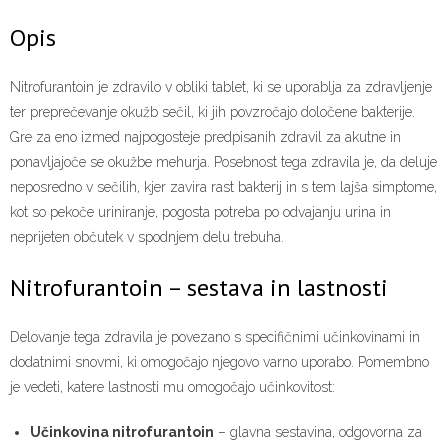
Opis
Nitrofurantoin je zdravilo v obliki tablet, ki se uporablja za zdravljenje
ter preprečevanje okužb sečil, ki jih povzročajo določene bakterije.
Gre za eno izmed najpogosteje predpisanih zdravil za akutne in
ponavljajoče se okužbe mehurja. Posebnost tega zdravila je, da deluje
neposredno v sečilih, kjer zavira rast bakterij in s tem lajša simptome,
kot so pekoče uriniranje, pogosta potreba po odvajanju urina in
neprijeten občutek v spodnjem delu trebuha.
Nitrofurantoin – sestava in lastnosti
Delovanje tega zdravila je povezano s specifičnimi učinkovinami in
dodatnimi snovmi, ki omogočajo njegovo varno uporabo. Pomembno
je vedeti, katere lastnosti mu omogočajo učinkovitost:
Učinkovina nitrofurantoin
– glavna sestavina, odgovorna za