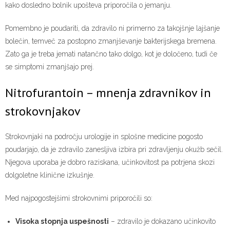
kako dosledno bolnik upošteva priporočila o jemanju.
Pomembno je poudariti, da zdravilo ni primerno za takojšnje lajšanje
bolečin, temveč za postopno zmanjševanje bakterijskega bremena.
Zato ga je treba jemati natančno tako dolgo, kot je določeno, tudi če
se simptomi zmanjšajo prej.
Nitrofurantoin – mnenja zdravnikov in
strokovnjakov
Strokovnjaki na področju urologije in splošne medicine pogosto
poudarjajo, da je zdravilo zanesljiva izbira pri zdravljenju okužb sečil.
Njegova uporaba je dobro raziskana, učinkovitost pa potrjena skozi
dolgoletne klinične izkušnje.
Med najpogostejšimi strokovnimi priporočili so:
Visoka stopnja uspešnosti
– zdravilo je dokazano učinkovito