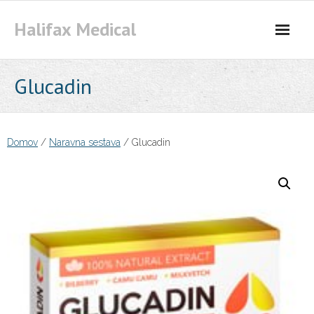
Skip
Halifax Medical
to
content
Glucadin
Domov
/
Naravna sestava
/ Glucadin