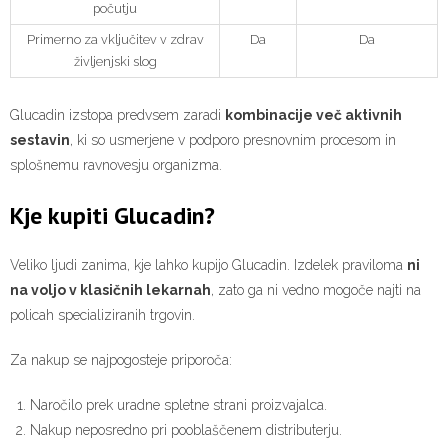
počutju
Primerno za vključitev v zdrav
Da
Da
življenjski slog
Glucadin izstopa predvsem zaradi
kombinacije več aktivnih
sestavin
, ki so usmerjene v podporo presnovnim procesom in
splošnemu ravnovesju organizma.
Kje kupiti Glucadin?
Veliko ljudi zanima, kje lahko kupijo Glucadin. Izdelek praviloma
ni
na voljo v klasičnih lekarnah
, zato ga ni vedno mogoče najti na
policah specializiranih trgovin.
Za nakup se najpogosteje priporoča:
Naročilo prek uradne spletne strani proizvajalca.
Nakup neposredno pri pooblaščenem distributerju.