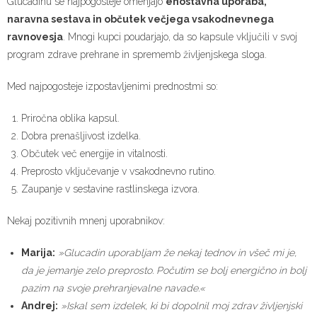
Glucadinu se najpogosteje omenjajo
enostavna uporaba,
naravna sestava in občutek večjega vsakodnevnega
ravnovesja
. Mnogi kupci poudarjajo, da so kapsule vključili v svoj
program zdrave prehrane in sprememb življenjskega sloga.
Med najpogosteje izpostavljenimi prednostmi so:
Priročna oblika kapsul.
Dobra prenašljivost izdelka.
Občutek več energije in vitalnosti.
Preprosto vključevanje v vsakodnevno rutino.
Zaupanje v sestavine rastlinskega izvora.
Nekaj pozitivnih mnenj uporabnikov:
Marija:
»Glucadin uporabljam že nekaj tednov in všeč mi je,
da je jemanje zelo preprosto. Počutim se bolj energično in bolj
pazim na svoje prehranjevalne navade.«
Andrej:
»Iskal sem izdelek, ki bi dopolnil moj zdrav življenjski