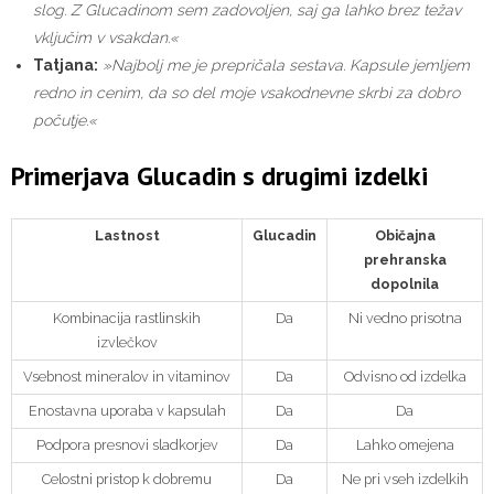
slog. Z Glucadinom sem zadovoljen, saj ga lahko brez težav
vključim v vsakdan.«
Tatjana:
»Najbolj me je prepričala sestava. Kapsule jemljem
redno in cenim, da so del moje vsakodnevne skrbi za dobro
počutje.«
Primerjava Glucadin s drugimi izdelki
Lastnost
Glucadin
Običajna
prehranska
dopolnila
Kombinacija rastlinskih
Da
Ni vedno prisotna
izvlečkov
Vsebnost mineralov in vitaminov
Da
Odvisno od izdelka
Enostavna uporaba v kapsulah
Da
Da
Podpora presnovi sladkorjev
Da
Lahko omejena
Celostni pristop k dobremu
Da
Ne pri vseh izdelkih