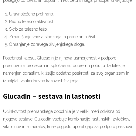
posegajo po tovrstnih dopolnilih kot delu širšega pristopa, ki vključuje:
Uravnoteženo prehrano.
Redno telesno aktivnost.
Skrb za telesno težo.
Zmanjšanje vnosa sladkorja in predelanih živil.
Ohranjanje zdravega življenjskega sloga.
Posebnost kapsul Glucadin je njihova usmerjenost v podporo
presnovnim procesom in splošnemu dobremu počutju. Izdelek je
namenjen odraslim, ki želijo dodatno poskrbeti za svoj organizem in
izboljšati vsakodnevno kakovost življenja.
Glucadin – sestava in lastnosti
Učinkovitost prehranskega dopolnila je v veliki meri odvisna od
njegove sestave. Glucadin vsebuje kombinacijo rastlinskih izvlečkov,
vitaminov in mineralov, ki se pogosto uporabljajo za podporo presnovi.