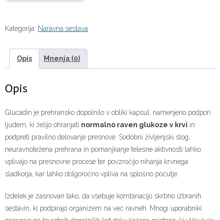
Kategorija:
Naravna sestava
Opis
Mnenja (0)
Opis
Glucadin je prehransko dopolnilo v obliki kapsul, namenjeno podpori
ljudem, ki želijo ohranjati
normalno raven glukoze v krvi
in
podpreti pravilno delovanje presnove. Sodobni življenjski slog,
neuravnotežena prehrana in pomanjkanje telesne aktivnosti lahko
vplivajo na presnovne procese ter povzročijo nihanja krvnega
sladkorja, kar lahko dolgoročno vpliva na splošno počutje.
Izdelek je zasnovan tako, da vsebuje kombinacijo skrbno izbranih
sestavin, ki podpirajo organizem na več ravneh. Mnogi uporabniki