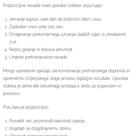
Priporočljive navade med uporabo izdelka vključujejo:
Jemanje kapsul vsak dan ob približno istem času.
Zadosten vnos vode čez dan.
Omejevanje prekomernega uživanja sladkih pijač in predelanih
živil.
Redno gibanje in telesna aktivnost.
Urejene prehranjevalne navade.
Mnogi uporabniki opažajo, da kombinacija prehranskega dopolnila in
sprememb življenjskega sloga prinaša najboljše rezultate. Uporaba
izdelka je lahko del celostnega pristopa k skrbi za organizem in
presnovo.
Prav tako je priporočljivo:
Posvetiti več pozornosti kakovosti spanja.
Izogibati se dolgotrajnemu stresu.
Ohranjati primerno telesno težo.