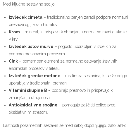
Med ključne sestavine sodijo:
Izvleček cimeta
– tradicionalno cenjen zaradi podpore normalni
presnovi ogljikovih hidratov.
Krom
– mineral, ki prispeva k ohranjanju normalne ravni glukoze
v krvi.
Izvleček listov murve
– pogosto uporabljen v izdelkih za
podporo presnovnim procesom.
Cink
– pomemben element za normalno delovanje številnih
encimskih procesov v telesu.
Izvleček grenke melone
– rastlinska sestavina, ki se že dolgo
uporablja v tradicionalni prehrani.
Vitamini skupine B
– podpirajo presnovo in prispevajo k
zmanjšanju utrujenosti.
Antioksidativne spojine
– pomagajo zaščititi celice pred
oksidativnim stresom.
Lastnosti posameznih sestavin se med seboj dopolnjujejo, zato lahko