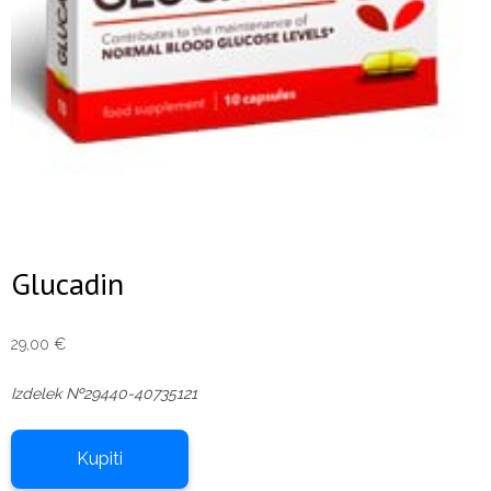
Glucadin
29,00
€
Izdelek №29440-40735121
Kupiti