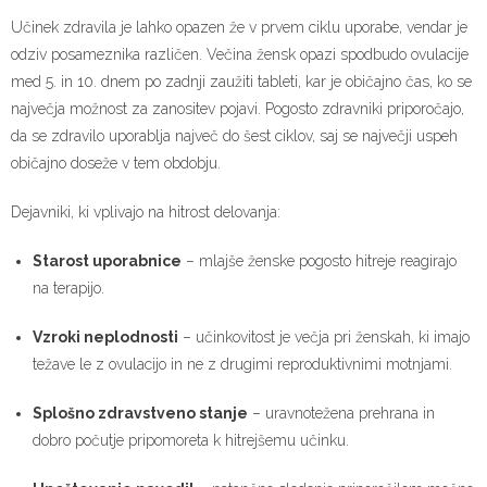
Učinek zdravila je lahko opazen že v prvem ciklu uporabe, vendar je
odziv posameznika različen. Večina žensk opazi spodbudo ovulacije
med 5. in 10. dnem po zadnji zaužiti tableti, kar je običajno čas, ko se
največja možnost za zanositev pojavi. Pogosto zdravniki priporočajo,
da se zdravilo uporablja največ do šest ciklov, saj se največji uspeh
običajno doseže v tem obdobju.
Dejavniki, ki vplivajo na hitrost delovanja:
Starost uporabnice
– mlajše ženske pogosto hitreje reagirajo
na terapijo.
Vzroki neplodnosti
– učinkovitost je večja pri ženskah, ki imajo
težave le z ovulacijo in ne z drugimi reproduktivnimi motnjami.
Splošno zdravstveno stanje
– uravnotežena prehrana in
dobro počutje pripomoreta k hitrejšemu učinku.