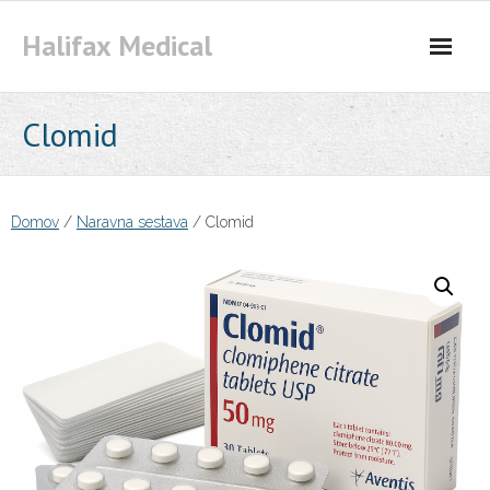
Skip
Halifax Medical
to
content
Clomid
Domov
/
Naravna sestava
/ Clomid