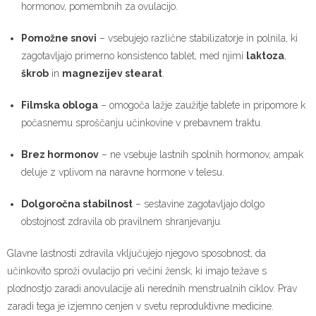
hormonov, pomembnih za ovulacijo.
Pomožne snovi
– vsebujejo različne stabilizatorje in polnila, ki
zagotavljajo primerno konsistenco tablet, med njimi
laktoza
,
škrob
in
magnezijev stearat
.
Filmska obloga
– omogoča lažje zaužitje tablete in pripomore k
počasnemu sproščanju učinkovine v prebavnem traktu.
Brez hormonov
– ne vsebuje lastnih spolnih hormonov, ampak
deluje z vplivom na naravne hormone v telesu.
Dolgoročna stabilnost
– sestavine zagotavljajo dolgo
obstojnost zdravila ob pravilnem shranjevanju.
Glavne lastnosti zdravila vključujejo njegovo sposobnost, da
učinkovito sproži ovulacijo pri večini žensk, ki imajo težave s
plodnostjo zaradi anovulacije ali nerednih menstrualnih ciklov. Prav
zaradi tega je izjemno cenjen v svetu reproduktivne medicine.