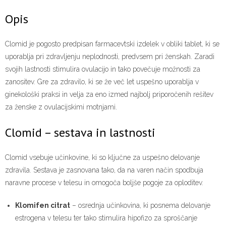
Opis
Clomid je pogosto predpisan farmacevtski izdelek v obliki tablet, ki se
uporablja pri zdravljenju neplodnosti, predvsem pri ženskah. Zaradi
svojih lastnosti stimulira ovulacijo in tako povečuje možnosti za
zanositev. Gre za zdravilo, ki se že več let uspešno uporablja v
ginekološki praksi in velja za eno izmed najbolj priporočenih rešitev
za ženske z ovulacijskimi motnjami.
Clomid – sestava in lastnosti
Clomid vsebuje učinkovine, ki so ključne za uspešno delovanje
zdravila. Sestava je zasnovana tako, da na varen način spodbuja
naravne procese v telesu in omogoča boljše pogoje za oploditev.
Klomifen citrat
– osrednja učinkovina, ki posnema delovanje
estrogena v telesu ter tako stimulira hipofizo za sproščanje