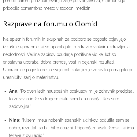
pomoč parom pri izpolnjevanju želje po starševstvu, s čimer si je
pridobilo pomembno mesto v sodobni medicini.
Razprave na forumu o Clomid
Na spletnih forumih in skupinah za podporo se pogosto pojavljajo
izkušnje uporabnic, ki so uporabljale to zdravilo v okviru zdravljenja
neplodnosti. Večina zapisov poudarja pozitivne vidike, kot so
enostavna uporaba, dobra prenosljivost in dejanski rezultati.
Uporabnice pogosto delijo svojo pot, kako jim je zdravilo pomagalo pri
uresničitvi sanj o materinstvu.
Ana:
“Po dveh letih neuspešnih poskusov mi je zdravnik predpisal
to zdravilo in že v drugem ciklu sem bila noseča. Res sem
zadovoljna!”
Nina:
“Nisem imela nobenih stranskih učinkov, počutila sem se
dobro, rezultati so bili hitro opazni. Priporočam vsaki ženski, ki ima
težave z ovulacijo.”