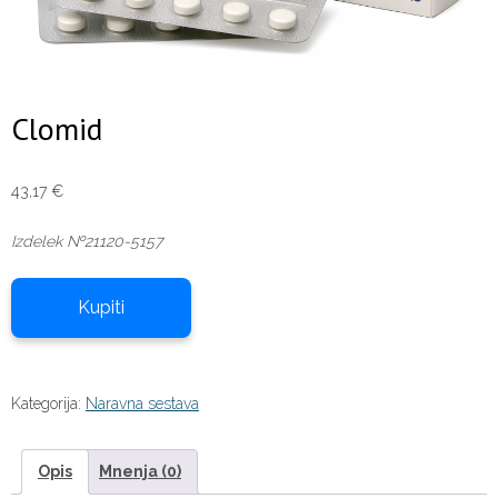
Clomid
43,17
€
Izdelek №21120-5157
Kupiti
Kategorija:
Naravna sestava
Opis
Mnenja (0)