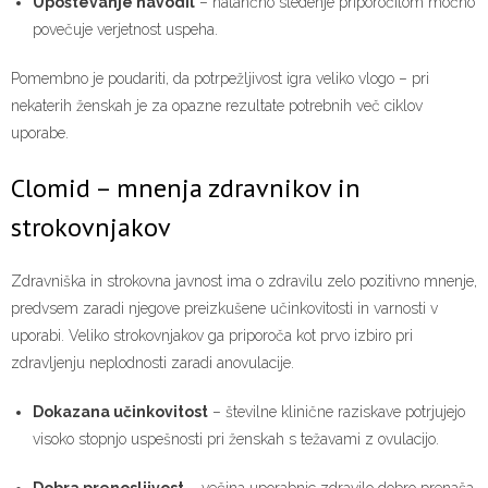
Upoštevanje navodil
– natančno sledenje priporočilom močno
povečuje verjetnost uspeha.
Pomembno je poudariti, da potrpežljivost igra veliko vlogo – pri
nekaterih ženskah je za opazne rezultate potrebnih več ciklov
uporabe.
Clomid – mnenja zdravnikov in
strokovnjakov
Zdravniška in strokovna javnost ima o zdravilu zelo pozitivno mnenje,
predvsem zaradi njegove preizkušene učinkovitosti in varnosti v
uporabi. Veliko strokovnjakov ga priporoča kot prvo izbiro pri
zdravljenju neplodnosti zaradi anovulacije.
Dokazana učinkovitost
– številne klinične raziskave potrjujejo
visoko stopnjo uspešnosti pri ženskah s težavami z ovulacijo.