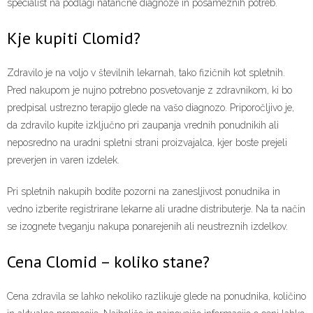
specialist na podlagi natančne diagnoze in posameznih potreb.
Kje kupiti Clomid?
Zdravilo je na voljo v številnih lekarnah, tako fizičnih kot spletnih.
Pred nakupom je nujno potrebno posvetovanje z zdravnikom, ki bo
predpisal ustrezno terapijo glede na vašo diagnozo. Priporočljivo je,
da zdravilo kupite izključno pri zaupanja vrednih ponudnikih ali
neposredno na uradni spletni strani proizvajalca, kjer boste prejeli
preverjen in varen izdelek.
Pri spletnih nakupih bodite pozorni na zanesljivost ponudnika in
vedno izberite registrirane lekarne ali uradne distributerje. Na ta način
se izognete tveganju nakupa ponarejenih ali neustreznih izdelkov.
Cena Clomid – koliko stane?
Cena zdravila se lahko nekoliko razlikuje glede na ponudnika, količino