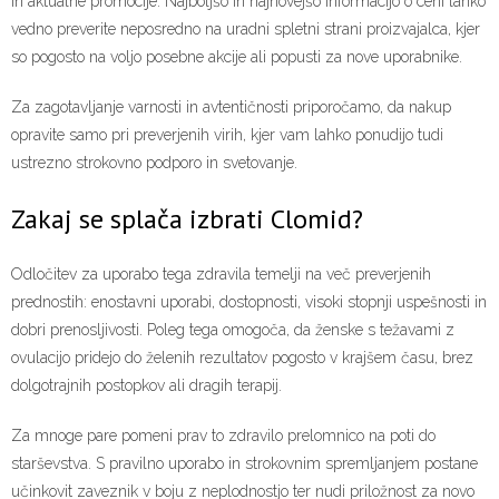
in aktualne promocije. Najboljšo in najnovejšo informacijo o ceni lahko
vedno preverite neposredno na uradni spletni strani proizvajalca, kjer
so pogosto na voljo posebne akcije ali popusti za nove uporabnike.
Za zagotavljanje varnosti in avtentičnosti priporočamo, da nakup
opravite samo pri preverjenih virih, kjer vam lahko ponudijo tudi
ustrezno strokovno podporo in svetovanje.
Zakaj se splača izbrati Clomid?
Odločitev za uporabo tega zdravila temelji na več preverjenih
prednostih: enostavni uporabi, dostopnosti, visoki stopnji uspešnosti in
dobri prenosljivosti. Poleg tega omogoča, da ženske s težavami z
ovulacijo pridejo do želenih rezultatov pogosto v krajšem času, brez
dolgotrajnih postopkov ali dragih terapij.
Za mnoge pare pomeni prav to zdravilo prelomnico na poti do
starševstva. S pravilno uporabo in strokovnim spremljanjem postane
učinkovit zaveznik v boju z neplodnostjo ter nudi priložnost za novo