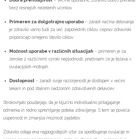
Dobra prenosljivost
– večina uporabnic zdravilo dobro prenaša,
brez resnejših neželenih učinkov.
Primeren za dolgotrajno uporabo
– zaradi načina delovanja
je zdravilo varno tudi za več zaporednih ciklov, čeprav zdravniki
priporočajo omejeno število ciklov.
Možnost uporabe v različnih situacijah
– primeren je za
ženske z različnimi vzroki neplodnosti, predvsem če je težava v
ovulacijskih motnjah.
Dostopnost
– zaradi svoje razširjenosti je dostopen v večini
lekarn in pod stalnim nadzorom zdravstvenih delavcev.
Strokovnjaki poudarjajo, da je ključno individualno prilagajanje
odmerka in redno spremljanje poteka zdravljenja. S tem se poveča
uspešnost in zmanjša možnost zapletov.
Zdravilo ostaja ena najpogostejših izbir za spodbujanje ovulacije in