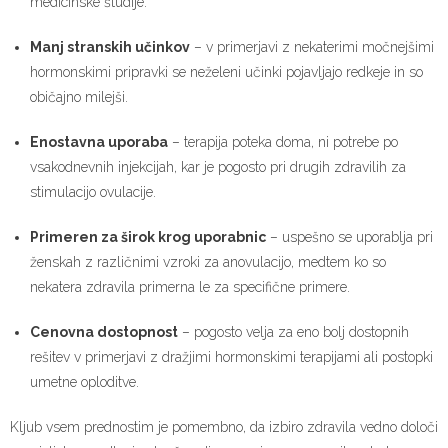
medicinske študije.
Manj stranskih učinkov
– v primerjavi z nekaterimi močnejšimi
hormonskimi pripravki se neželeni učinki pojavljajo redkeje in so
običajno milejši.
Enostavna uporaba
– terapija poteka doma, ni potrebe po
vsakodnevnih injekcijah, kar je pogosto pri drugih zdravilih za
stimulacijo ovulacije.
Primeren za širok krog uporabnic
– uspešno se uporablja pri
ženskah z različnimi vzroki za anovulacijo, medtem ko so
nekatera zdravila primerna le za specifične primere.
Cenovna dostopnost
– pogosto velja za eno bolj dostopnih
rešitev v primerjavi z dražjimi hormonskimi terapijami ali postopki
umetne oploditve.
Kljub vsem prednostim je pomembno, da izbiro zdravila vedno določi