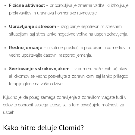
Fizična aktivnost
– priporočljiva je zmerna vadba, ki izboljšuje
prekrvavitev in uravnava hormonsko ravnovesje.
Upravljanje s stresom
– izogibanje nepotrebnim stresnim
situacijam, saj stres lahko negativno vpliva na uspeh zdravljenja.
Redno jemanje
– nikoli ne preskočite predpisanih odmerkov in
vedno upoštevajte časovni razpored jemanja.
Svetovanje s strokovnjakom
– v primeru neželenih učinkov
ali dvomov se vedno posvetujte z zdravnikom, saj lahko prilagodi
terapijo glede na vaše odzive.
Ključno je, da poleg samega zdravljenja z zdravilom vlagate tudi v
celovito dobrobit svojega telesa, saj s tem povečujete možnosti za
uspeh.
Kako hitro deluje Clomid?