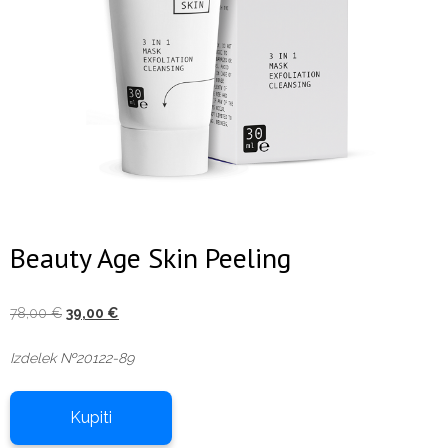
Beauty Age Skin Peeling
Izvirna
Trenutna
78,00
€
39,00
€
cena
cena
Izdelek №20122-89
je
je:
bila:
39,00 €.
78,00 €.
Kupiti