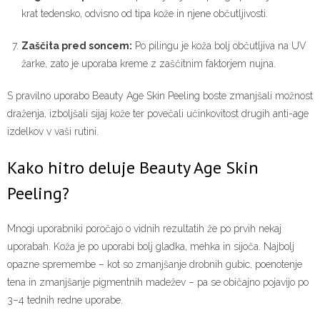
krat tedensko, odvisno od tipa kože in njene občutljivosti.
Zaščita pred soncem:
Po pilingu je koža bolj občutljiva na UV
žarke, zato je uporaba kreme z zaščitnim faktorjem nujna.
S pravilno uporabo Beauty Age Skin Peeling boste zmanjšali možnost
draženja, izboljšali sijaj kože ter povečali učinkovitost drugih anti-age
izdelkov v vaši rutini.
Kako hitro deluje Beauty Age Skin
Peeling?
Mnogi uporabniki poročajo o vidnih rezultatih že po prvih nekaj
uporabah. Koža je po uporabi bolj gladka, mehka in sijoča. Najbolj
opazne spremembe – kot so zmanjšanje drobnih gubic, poenotenje
tena in zmanjšanje pigmentnih madežev – pa se običajno pojavijo po
3–4 tednih redne uporabe.