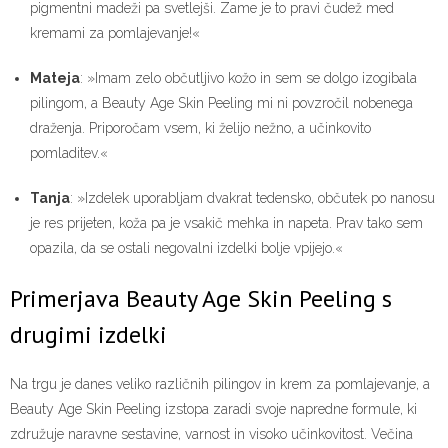
pigmentni madeži pa svetlejši. Zame je to pravi čudež med
kremami za pomlajevanje!«
Mateja
: »Imam zelo občutljivo kožo in sem se dolgo izogibala
pilingom, a Beauty Age Skin Peeling mi ni povzročil nobenega
draženja. Priporočam vsem, ki želijo nežno, a učinkovito
pomladitev.«
Tanja
: »Izdelek uporabljam dvakrat tedensko, občutek po nanosu
je res prijeten, koža pa je vsakič mehka in napeta. Prav tako sem
opazila, da se ostali negovalni izdelki bolje vpijejo.«
Primerjava Beauty Age Skin Peeling s
drugimi izdelki
Na trgu je danes veliko različnih pilingov in krem za pomlajevanje, a
Beauty Age Skin Peeling izstopa zaradi svoje napredne formule, ki
združuje naravne sestavine, varnost in visoko učinkovitost. Večina