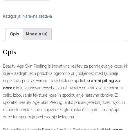
Kategorija:
Naravna sestava
Opis
Mnenja (0)
Opis
Beauty Age Skin Peeling je inovativna rešitev za pomlajevanje kože, ki
si je v zadnjih letih pridobila ogromno priljubljenost med ljubitelji
nege kože po vsej Evropi. Ta izdelek deluje kot
kremni piling za
obraz
in je zasnovan posebej za učinkovito odstranjevanje odmrlih
celic, izboljšanje teksture kože in spodbujanje naravne obnove. Z
uporabo Beauty Age Skin Peeling lahko pričakujete bolj svež, sijoč in
mladosten videz kože, saj izdelek globinsko čisti pore, zmanjšuje
gube ter spodbuja proizvodnjo kolagena.