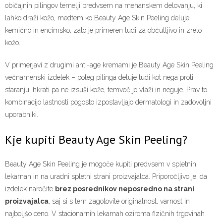
običajnih pilingov temelji predvsem na mehanskem delovanju, ki
lahko draži kožo, medtem ko Beauty Age Skin Peeling deluje
kemično in encimsko, zato je primeren tudi za občutljivo in zrelo
kožo.
V primerjavi z drugimi anti-age kremami je Beauty Age Skin Peeling
večnamenski izdelek – poleg pilinga deluje tudi kot nega proti
staranju, hkrati pa ne izsuši kože, temveč jo vlaži in neguje. Prav to
kombinacijo lastnosti pogosto izpostavljajo dermatologi in zadovoljni
uporabniki.
Kje kupiti Beauty Age Skin Peeling?
Beauty Age Skin Peeling je mogoče kupiti predvsem v spletnih
lekarnah in na uradni spletni strani proizvajalca. Priporočljivo je, da
izdelek naročite
brez posrednikov neposredno na strani
proizvajalca
, saj si s tem zagotovite originalnost, varnost in
najboljšo ceno. V stacionarnih lekarnah oziroma fizičnih trgovinah