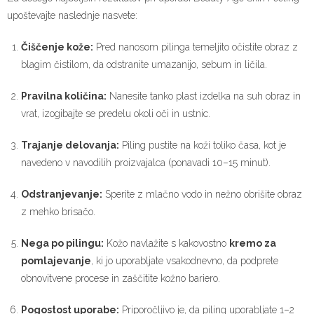
upoštevajte naslednje nasvete:
Čiščenje kože:
Pred nanosom pilinga temeljito očistite obraz z
blagim čistilom, da odstranite umazanijo, sebum in ličila.
Pravilna količina:
Nanesite tanko plast izdelka na suh obraz in
vrat, izogibajte se predelu okoli oči in ustnic.
Trajanje delovanja:
Piling pustite na koži toliko časa, kot je
navedeno v navodilih proizvajalca (ponavadi 10–15 minut).
Odstranjevanje:
Sperite z mlačno vodo in nežno obrišite obraz
z mehko brisačo.
Nega po pilingu:
Kožo navlažite s kakovostno
kremo za
pomlajevanje
, ki jo uporabljate vsakodnevno, da podprete
obnovitvene procese in zaščitite kožno bariero.
Pogostost uporabe:
Priporočljivo je, da piling uporabljate 1–2