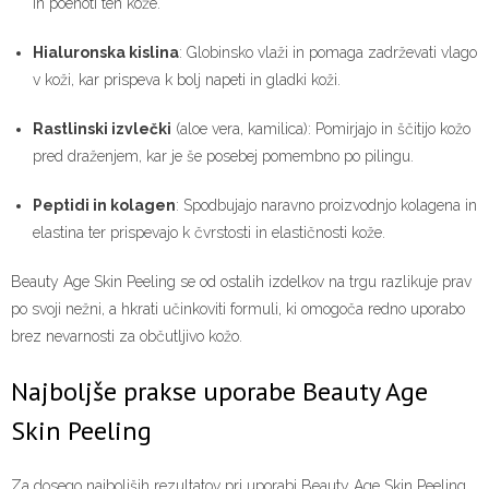
in poenoti ten kože.
Hialuronska kislina
: Globinsko vlaži in pomaga zadrževati vlago
v koži, kar prispeva k bolj napeti in gladki koži.
Rastlinski izvlečki
(aloe vera, kamilica): Pomirjajo in ščitijo kožo
pred draženjem, kar je še posebej pomembno po pilingu.
Peptidi in kolagen
: Spodbujajo naravno proizvodnjo kolagena in
elastina ter prispevajo k čvrstosti in elastičnosti kože.
Beauty Age Skin Peeling se od ostalih izdelkov na trgu razlikuje prav
po svoji nežni, a hkrati učinkoviti formuli, ki omogoča redno uporabo
brez nevarnosti za občutljivo kožo.
Najboljše prakse uporabe Beauty Age
Skin Peeling
Za dosego najboljših rezultatov pri uporabi Beauty Age Skin Peeling