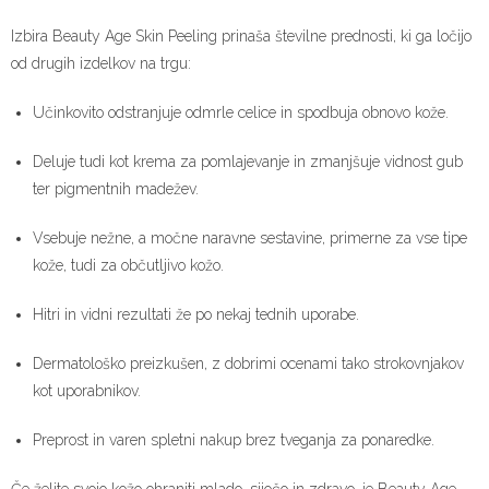
Izbira Beauty Age Skin Peeling prinaša številne prednosti, ki ga ločijo
od drugih izdelkov na trgu:
Učinkovito odstranjuje odmrle celice in spodbuja obnovo kože.
Deluje tudi kot krema za pomlajevanje in zmanjšuje vidnost gub
ter pigmentnih madežev.
Vsebuje nežne, a močne naravne sestavine, primerne za vse tipe
kože, tudi za občutljivo kožo.
Hitri in vidni rezultati že po nekaj tednih uporabe.
Dermatološko preizkušen, z dobrimi ocenami tako strokovnjakov
kot uporabnikov.
Preprost in varen spletni nakup brez tveganja za ponaredke.
Če želite svojo kožo ohraniti mlado, sijočo in zdravo, je Beauty Age