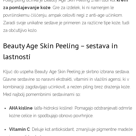
Poleg piling učinka je Beauty Age Skin Peeling znan tudi kot
krem
za pomlajevanje kože
. Gre za izdelek, ki ni namenjen le
površinskemu čiščenju, ampak celoviti negi z anti-age učinkom.
Zaradi svoje unikatne sestave je primeren za različne tipe kože, tudi
za občutljivo kožo.
Beauty Age Skin Peeling – sestava in
lastnosti
Ključ do uspeha Beauty Age Skin Peeling je skrbno izbrana sestava.
Glavne sestavine so naravni ekstrakti, vitamini in vlažilni agensi, ki v
kombinaciji zagotavljajo učinkovit, a nežen piling brez draženja kože.
Med najbolj pomembnimi sestavinami so:
AHA kisline
(alfa-hidroksi kisline): Pomagajo odstranjevati odmrle
kožne celice in spodbujajo obnovo povrhnjice.
Vitamin C
: Deluje kot antioksidant, zmanjšuje pigmentne madeže