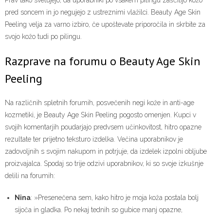
pred soncem in jo negujejo z ustreznimi vlažilci. Beauty Age Skin
Peeling velja za varno izbiro, če upoštevate priporočila in skrbite za
svojo kožo tudi po pilingu.
Razprave na forumu o Beauty Age Skin
Peeling
Na različnih spletnih forumih, posvečenih negi kože in anti-age
kozmetiki, je Beauty Age Skin Peeling pogosto omenjen. Kupci v
svojih komentarjih poudarjajo predvsem učinkovitost, hitro opazne
rezultate ter prijetno teksturo izdelka. Večina uporabnikov je
zadovoljnih s svojim nakupom in potrjuje, da izdelek izpolni obljube
proizvajalca. Spodaj so trije odzivi uporabnikov, ki so svoje izkušnje
delili na forumih:
Nina
: »Presenečena sem, kako hitro je moja koža postala bolj
sijoča in gladka. Po nekaj tednih so gubice manj opazne,