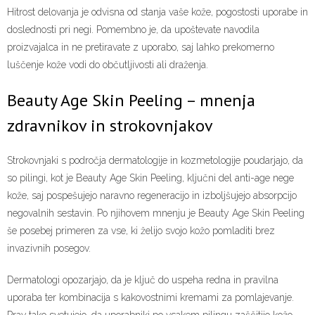
Hitrost delovanja je odvisna od stanja vaše kože, pogostosti uporabe in
doslednosti pri negi. Pomembno je, da upoštevate navodila
proizvajalca in ne pretiravate z uporabo, saj lahko prekomerno
luščenje kože vodi do občutljivosti ali draženja.
Beauty Age Skin Peeling – mnenja
zdravnikov in strokovnjakov
Strokovnjaki s področja dermatologije in kozmetologije poudarjajo, da
so pilingi, kot je Beauty Age Skin Peeling, ključni del anti-age nege
kože, saj pospešujejo naravno regeneracijo in izboljšujejo absorpcijo
negovalnih sestavin. Po njihovem mnenju je Beauty Age Skin Peeling
še posebej primeren za vse, ki želijo svojo kožo pomladiti brez
invazivnih posegov.
Dermatologi opozarjajo, da je ključ do uspeha redna in pravilna
uporaba ter kombinacija s kakovostnimi kremami za pomlajevanje.
Prav tako svetujejo, da uporabniki po vsakem pilingu zaščitijo kožo