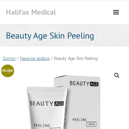
Skip
Halifax Medical
to
content
Beauty Age Skin Peeling
Domov
/
Naravna sestava
/ Beauty Age Skin Peeling
Akcija!