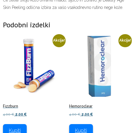
Skin Peeling odlična izbira za vašo vsakodnevno rutino nege kože.
Podobni izdelki
Akcija!
Akcija!
Fizzburn
Hemoroclear
Izvirna
Trenutna
Izvirna
Trenutna
4,00
€
2,00
€
4,00
€
2,00
€
cena
cena
cena
cena
je
je:
je
je:
Kupiti
Kupiti
bila:
2,00 €.
bila:
2,00 €.