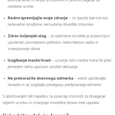
neželene učinke.
Redno spremljajte svoje zdravje
– če opazite kakršne koli
nenavadne simptome, nemudoma obvestite zdravnika.
Zdrav življenjski slog
– za optimalne rezultate je priporočljivo
upoštevati uravnoteženo prehrano, redno telesno vadbo in
zmanjševanje stresa.
Izogibanje mastni hrani
– uživanje zelo mastne hrane tik pred
jemanjem lahko upočasni začetek delovanja.
Ne prekoračite dnevnega odmerka
– vedno upoštevajte
navodila in se izogibajte preseganju predpisanega odmerka.
S spoštovanjem teh napotkov se povečajo možnosti za doseganje
željenih učinkov in zmanjšajo morebitne težave med uporabo.