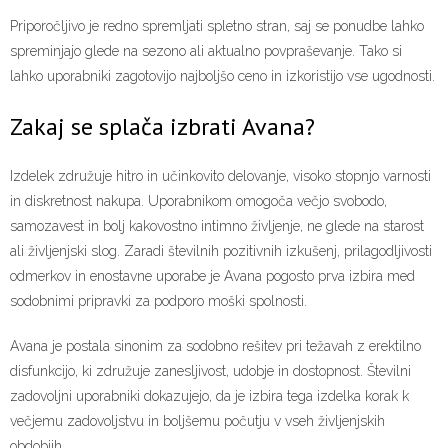
Priporočljivo je redno spremljati spletno stran, saj se ponudbe lahko
spreminjajo glede na sezono ali aktualno povpraševanje. Tako si
lahko uporabniki zagotovijo najboljšo ceno in izkoristijo vse ugodnosti.
Zakaj se splača izbrati Avana?
Izdelek združuje hitro in učinkovito delovanje, visoko stopnjo varnosti
in diskretnost nakupa. Uporabnikom omogoča večjo svobodo,
samozavest in bolj kakovostno intimno življenje, ne glede na starost
ali življenjski slog. Zaradi številnih pozitivnih izkušenj, prilagodljivosti
odmerkov in enostavne uporabe je Avana pogosto prva izbira med
sodobnimi pripravki za podporo moški spolnosti.
Avana je postala sinonim za sodobno rešitev pri težavah z erektilno
disfunkcijo, ki združuje zanesljivost, udobje in dostopnost. Številni
zadovoljni uporabniki dokazujejo, da je izbira tega izdelka korak k
večjemu zadovoljstvu in boljšemu počutju v vseh življenjskih
obdobjih.