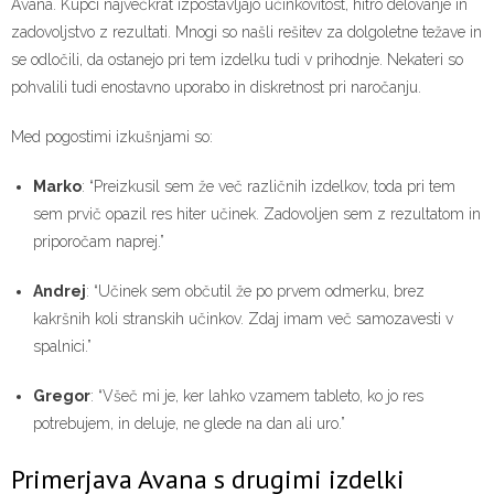
Avana. Kupci največkrat izpostavljajo učinkovitost, hitro delovanje in
zadovoljstvo z rezultati. Mnogi so našli rešitev za dolgoletne težave in
se odločili, da ostanejo pri tem izdelku tudi v prihodnje. Nekateri so
pohvalili tudi enostavno uporabo in diskretnost pri naročanju.
Med pogostimi izkušnjami so:
Marko
: “Preizkusil sem že več različnih izdelkov, toda pri tem
sem prvič opazil res hiter učinek. Zadovoljen sem z rezultatom in
priporočam naprej.”
Andrej
: “Učinek sem občutil že po prvem odmerku, brez
kakršnih koli stranskih učinkov. Zdaj imam več samozavesti v
spalnici.”
Gregor
: “Všeč mi je, ker lahko vzamem tableto, ko jo res
potrebujem, in deluje, ne glede na dan ali uro.”
Primerjava Avana s drugimi izdelki