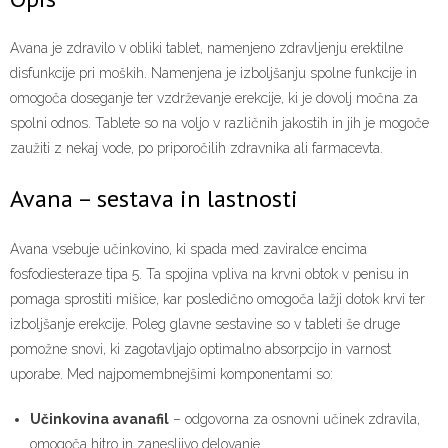
Avana je zdravilo v obliki tablet, namenjeno zdravljenju erektilne
disfunkcije pri moških. Namenjena je izboljšanju spolne funkcije in
omogoča doseganje ter vzdrževanje erekcije, ki je dovolj močna za
spolni odnos. Tablete so na voljo v različnih jakostih in jih je mogoče
zaužiti z nekaj vode, po priporočilih zdravnika ali farmacevta.
Avana – sestava in lastnosti
Avana vsebuje učinkovino, ki spada med zaviralce encima
fosfodiesteraze tipa 5. Ta spojina vpliva na krvni obtok v penisu in
pomaga sprostiti mišice, kar posledično omogoča lažji dotok krvi ter
izboljšanje erekcije. Poleg glavne sestavine so v tableti še druge
pomožne snovi, ki zagotavljajo optimalno absorpcijo in varnost
uporabe. Med najpomembnejšimi komponentami so:
Učinkovina avanafil
– odgovorna za osnovni učinek zdravila,
omogoča hitro in zanesljivo delovanje.