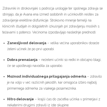
Zdravniki in strokovnjaki s področja urologije ter spolnega zdravja se
strinjajo, da je Avana ena izmed sodobnih in učinkovitih rešitev za
zdravljenje erektilne disfunkcije. Strokovno mnenje temelji na
kliničnih študijah in dolgoletnih izkušnjah pri zdravljenju moških s
težavami s potenco. Večinoma izpostavljajo naslednje prednosti:
Zanesljivost delovanja
– velika večina uporabnikov doseže
želeni učinek že po prvi uporabi.
Dobra prenašanja
– neželeni učinki so redki in običajno blagi,
če se upoštevajo navodila za uporabo.
Možnost individualnega prilagajanja odmerka
– zdravilo
je na voljo v več različnih jakostih, kar omogoča izbiro najbolj
primernega odmerka za vsakega posameznika.
Hitro delovanje
– krajši čas do začetka učinka v primerjavi z
nekaterimi drugimi zdravili iz iste skupine.