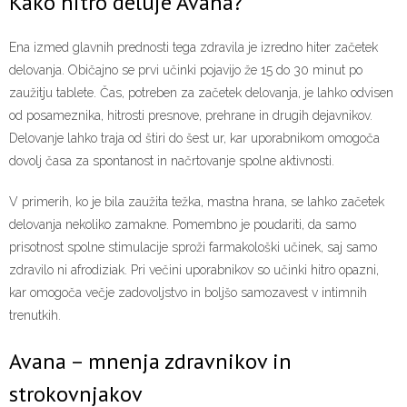
Kako hitro deluje Avana?
Ena izmed glavnih prednosti tega zdravila je izredno hiter začetek
delovanja. Običajno se prvi učinki pojavijo že 15 do 30 minut po
zaužitju tablete. Čas, potreben za začetek delovanja, je lahko odvisen
od posameznika, hitrosti presnove, prehrane in drugih dejavnikov.
Delovanje lahko traja od štiri do šest ur, kar uporabnikom omogoča
dovolj časa za spontanost in načrtovanje spolne aktivnosti.
V primerih, ko je bila zaužita težka, mastna hrana, se lahko začetek
delovanja nekoliko zamakne. Pomembno je poudariti, da samo
prisotnost spolne stimulacije sproži farmakološki učinek, saj samo
zdravilo ni afrodiziak. Pri večini uporabnikov so učinki hitro opazni,
kar omogoča večje zadovoljstvo in boljšo samozavest v intimnih
trenutkih.
Avana – mnenja zdravnikov in
strokovnjakov