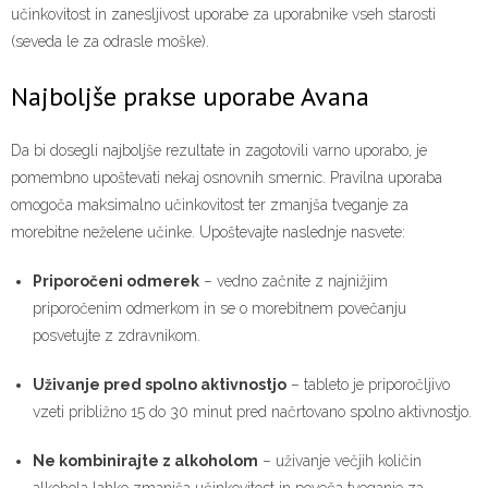
učinkovitost in zanesljivost uporabe za uporabnike vseh starosti
(seveda le za odrasle moške).
Najboljše prakse uporabe Avana
Da bi dosegli najboljše rezultate in zagotovili varno uporabo, je
pomembno upoštevati nekaj osnovnih smernic. Pravilna uporaba
omogoča maksimalno učinkovitost ter zmanjša tveganje za
morebitne neželene učinke. Upoštevajte naslednje nasvete:
Priporočeni odmerek
– vedno začnite z najnižjim
priporočenim odmerkom in se o morebitnem povečanju
posvetujte z zdravnikom.
Uživanje pred spolno aktivnostjo
– tableto je priporočljivo
vzeti približno 15 do 30 minut pred načrtovano spolno aktivnostjo.
Ne kombinirajte z alkoholom
– uživanje večjih količin
alkohola lahko zmanjša učinkovitost in poveča tveganje za