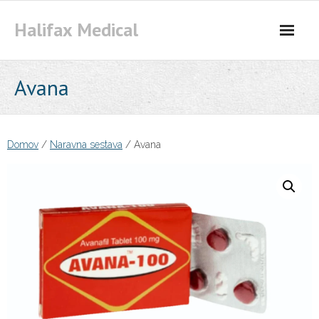
Skip
Halifax Medical
to
content
Avana
Domov
/
Naravna sestava
/ Avana