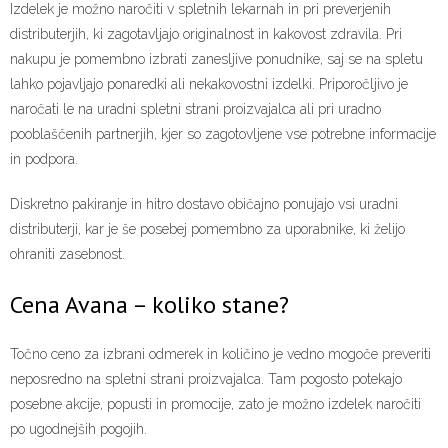
Izdelek je možno naročiti v spletnih lekarnah in pri preverjenih
distributerjih, ki zagotavljajo originalnost in kakovost zdravila. Pri
nakupu je pomembno izbrati zanesljive ponudnike, saj se na spletu
lahko pojavljajo ponaredki ali nekakovostni izdelki. Priporočljivo je
naročati le na uradni spletni strani proizvajalca ali pri uradno
pooblaščenih partnerjih, kjer so zagotovljene vse potrebne informacije
in podpora.
Diskretno pakiranje in hitro dostavo običajno ponujajo vsi uradni
distributerji, kar je še posebej pomembno za uporabnike, ki želijo
ohraniti zasebnost.
Cena Avana – koliko stane?
Točno ceno za izbrani odmerek in količino je vedno mogoče preveriti
neposredno na spletni strani proizvajalca. Tam pogosto potekajo
posebne akcije, popusti in promocije, zato je možno izdelek naročiti
po ugodnejših pogojih.