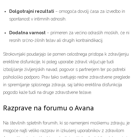
Dolgotrajni rezultati
– omogoča dovolj časa za izvedbo in
spontanost v intimnih odnosih.
Dodatna varnost
– primeren za večino odraslih moških, če ni
resnih srčno-žilnih težav ali drugih kontraindikacij.
Strokovnjaki poudarjajo še pomen celostnega pristopa k zdravljenju
erektilne disfunkcije, ki poleg uporabe zdravil vključuje tudi
izboljšanje življenjskih navad, pogovor s partnerjem ter po potrebi
psihološko podporo. Prav tako svetujejo redne zdravstvene preglede
in spremljanje splošnega zdravja, saj lahko erektilna disfunkcija
pogosto kaže tudi na druge zdravstvene težave.
Razprave na forumu o Avana
Na številnih spletnih forumih, ki so namenjeni moškemu zdravju, je
mogoče najti veliko razprav in izkušenj uporabnikov z zdravilom