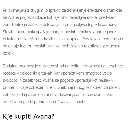
Pri primerjavi z drugimi pripravki za zdravljenje erektilne disfunkcije
se Avana pogosto izkaže kot izjemno zanesljiva izbira, predvsem
zaradi hitrega začetka delovanja in prilagodljivosti glede odmerka.
Številni uporabniki opažajo manj stranskih učinkov v primerjavi z
nekaterimi starejšimi zdravili iz iste skupine. Prav tako je pomembno,
da deluje tudi pri moških, ki niso imeli želenih rezultatov z drugimi
izdelki.
Dodatna prednost je diskretnost pri naročilu in možnost nakupa brez
recepta v določenih državah, kar uporabnikom omogoča večjo
svobodo in zasebnost. Avana se pogosto uporablja kot rešitev v
primerih, ko je potreben hiter učinek, saj mnogi konkurenčni izdelki
zahtevajo daljši čas do začetka delovanja ali so povezani z več
omejitvami glede prehrane in uživanja alkohola.
Kje kupiti Avana?