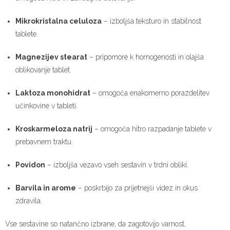
Mikrokristalna celuloza
– izboljša teksturo in stabilnost
tablete.
Magnezijev stearat
– pripomore k homogenosti in olajša
oblikovanje tablet.
Laktoza monohidrat
– omogoča enakomerno porazdelitev
učinkovine v tableti.
Kroskarmeloza natrij
– omogoča hitro razpadanje tablete v
prebavnem traktu.
Povidon
– izboljša vezavo vseh sestavin v trdni obliki.
Barvila in arome
– poskrbijo za prijetnejši videz in okus
zdravila.
Vse sestavine so natančno izbrane, da zagotovijo varnost,