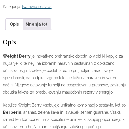
Kategorija:
Naravna sestava
Opis
Mnenja (0)
Opis
Weight Berry
je inovativno prehransko dopolnilo v obliki kapljic za
hujšanje, ki temelji na izbranih naravnih sestavinah z dokazano
učinkovitostjo. Izdelek je postal izredno priljubljen zaradi svoje
sposobnosti, da podpira izgubo telesne teže na naraven in varen
način. Njegovo delovanje temelji na pospeševanju presnove, zaviranju
občutka lakote ter preoblikovanju maščobnih rezerv v energijo.
Kapljice Weight Berry vsebujejo unikatno kombinacijo sestavin, kot so
Berberin
, ananas, zelena kava in izvleček semen guarane. Vsaka
izmed teh komponent ima specifične učinke, ki skupaj pripomorejo k
učinkovitemu hujšanju in izboljšanju splošnega počutja.