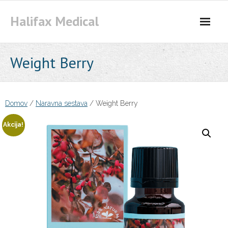
Skip
Halifax Medical
to
content
Weight Berry
Domov
/
Naravna sestava
/ Weight Berry
Akcija!