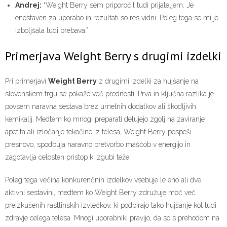
Andrej:
“Weight Berry sem priporočil tudi prijateljem. Je
enostaven za uporabo in rezultati so res vidni. Poleg tega se mi je
izboljšala tudi prebava.”
Primerjava Weight Berry s drugimi izdelki
Pri primerjavi
Weight Berry
z drugimi izdelki za hujšanje na
slovenskem trgu se pokaže več prednosti. Prva in ključna razlika je
povsem naravna sestava brez umetnih dodatkov ali škodljivih
kemikalij. Medtem ko mnogi preparati delujejo zgolj na zaviranje
apetita ali izločanje tekočine iz telesa, Weight Berry pospeši
presnovo, spodbuja naravno pretvorbo maščob v energijo in
zagotavlja celosten pristop k izgubi teže.
Poleg tega večina konkurenčnih izdelkov vsebuje le eno ali dve
aktivni sestavini, medtem ko Weight Berry združuje moč več
preizkušenih rastlinskih izvlečkov, ki podpirajo tako hujšanje kot tudi
zdravje celega telesa. Mnogi uporabniki pravijo, da so s prehodom na