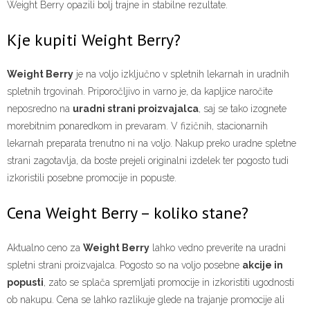
Weight Berry opazili bolj trajne in stabilne rezultate.
Kje kupiti Weight Berry?
Weight Berry
je na voljo izključno v spletnih lekarnah in uradnih
spletnih trgovinah. Priporočljivo in varno je, da kapljice naročite
neposredno na
uradni strani proizvajalca
, saj se tako izognete
morebitnim ponaredkom in prevaram. V fizičnih, stacionarnih
lekarnah preparata trenutno ni na voljo. Nakup preko uradne spletne
strani zagotavlja, da boste prejeli originalni izdelek ter pogosto tudi
izkoristili posebne promocije in popuste.
Cena Weight Berry – koliko stane?
Aktualno ceno za
Weight Berry
lahko vedno preverite na uradni
spletni strani proizvajalca. Pogosto so na voljo posebne
akcije in
popusti
, zato se splača spremljati promocije in izkoristiti ugodnosti
ob nakupu. Cena se lahko razlikuje glede na trajanje promocije ali