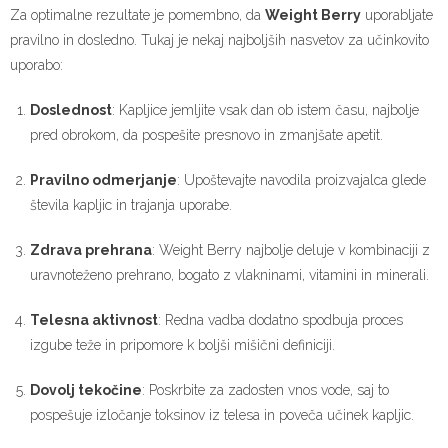
Za optimalne rezultate je pomembno, da
Weight Berry
uporabljate
pravilno in dosledno. Tukaj je nekaj najboljših nasvetov za učinkovito
uporabo:
Doslednost
: Kapljice jemljite vsak dan ob istem času, najbolje
pred obrokom, da pospešite presnovo in zmanjšate apetit.
Pravilno odmerjanje
: Upoštevajte navodila proizvajalca glede
števila kapljic in trajanja uporabe.
Zdrava prehrana
: Weight Berry najbolje deluje v kombinaciji z
uravnoteženo prehrano, bogato z vlakninami, vitamini in minerali.
Telesna aktivnost
: Redna vadba dodatno spodbuja proces
izgube teže in pripomore k boljši mišični definiciji.
Dovolj tekočine
: Poskrbite za zadosten vnos vode, saj to
pospešuje izločanje toksinov iz telesa in poveča učinek kapljic.