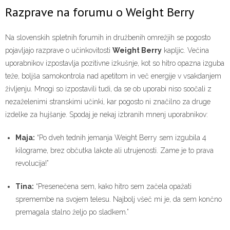
Razprave na forumu o Weight Berry
Na slovenskih spletnih forumih in družbenih omrežjih se pogosto
pojavljajo razprave o učinkovitosti
Weight Berry
kapljic. Večina
uporabnikov izpostavlja pozitivne izkušnje, kot so hitro opazna izguba
teže, boljša samokontrola nad apetitom in več energije v vsakdanjem
življenju. Mnogi so izpostavili tudi, da se ob uporabi niso soočali z
nezaželenimi stranskimi učinki, kar pogosto ni značilno za druge
izdelke za hujšanje. Spodaj je nekaj izbranih mnenj uporabnikov:
Maja:
“Po dveh tednih jemanja Weight Berry sem izgubila 4
kilograme, brez občutka lakote ali utrujenosti. Zame je to prava
revolucija!”
Tina:
“Presenečena sem, kako hitro sem začela opažati
spremembe na svojem telesu. Najbolj všeč mi je, da sem končno
premagala stalno željo po sladkem.”