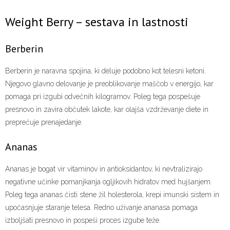
Weight Berry – sestava in lastnosti
Berberin
Berberin je naravna spojina, ki deluje podobno kot telesni ketoni.
Njegovo glavno delovanje je preoblikovanje maščob v energijo, kar
pomaga pri izgubi odvečnih kilogramov. Poleg tega pospešuje
presnovo in zavira občutek lakote, kar olajša vzdrževanje diete in
preprečuje prenajedanje.
Ananas
Ananas je bogat vir vitaminov in antioksidantov, ki nevtralizirajo
negativne učinke pomanjkanja ogljikovih hidratov med hujšanjem.
Poleg tega ananas čisti stene žil holesterola, krepi imunski sistem in
upočasnjuje staranje telesa. Redno uživanje ananasa pomaga
izboljšati presnovo in pospeši proces izgube teže.