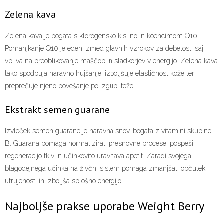
Zelena kava
Zelena kava je bogata s klorogensko kislino in koencimom Q10.
Pomanjkanje Q10 je eden izmed glavnih vzrokov za debelost, saj
vpliva na preoblikovanje maščob in sladkorjev v energijo. Zelena kava
tako spodbuja naravno hujšanje, izboljšuje elastičnost kože ter
preprečuje njeno povešanje po izgubi teže.
Ekstrakt semen guarane
Izvleček semen guarane je naravna snov, bogata z vitamini skupine
B. Guarana pomaga normalizirati presnovne procese, pospeši
regeneracijo tkiv in učinkovito uravnava apetit. Zaradi svojega
blagodejnega učinka na živčni sistem pomaga zmanjšati občutek
utrujenosti in izboljša splošno energijo.
Najboljše prakse uporabe Weight Berry