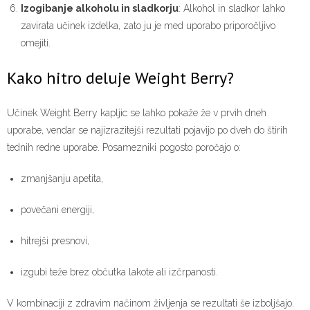
Izogibanje alkoholu in sladkorju
: Alkohol in sladkor lahko
zavirata učinek izdelka, zato ju je med uporabo priporočljivo
omejiti.
Kako hitro deluje Weight Berry?
Učinek Weight Berry kapljic se lahko pokaže že v prvih dneh
uporabe, vendar se najizrazitejši rezultati pojavijo po dveh do štirih
tednih redne uporabe. Posamezniki pogosto poročajo o:
zmanjšanju apetita,
povečani energiji,
hitrejši presnovi,
izgubi teže brez občutka lakote ali izčrpanosti.
V kombinaciji z zdravim načinom življenja se rezultati še izboljšajo.