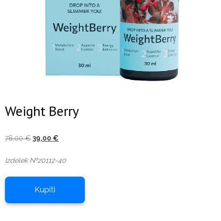
Weight Berry
Izvirna
Trenutna
78,00
€
39,00
€
cena
cena
Izdelek №20112-40
je
je:
bila:
39,00 €.
78,00 €.
Kupiti