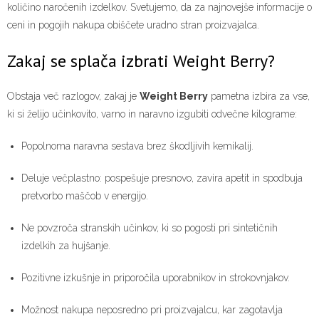
količino naročenih izdelkov. Svetujemo, da za najnovejše informacije o
ceni in pogojih nakupa obiščete uradno stran proizvajalca.
Zakaj se splača izbrati Weight Berry?
Obstaja več razlogov, zakaj je
Weight Berry
pametna izbira za vse,
ki si želijo učinkovito, varno in naravno izgubiti odvečne kilograme:
Popolnoma naravna sestava brez škodljivih kemikalij.
Deluje večplastno: pospešuje presnovo, zavira apetit in spodbuja
pretvorbo maščob v energijo.
Ne povzroča stranskih učinkov, ki so pogosti pri sintetičnih
izdelkih za hujšanje.
Pozitivne izkušnje in priporočila uporabnikov in strokovnjakov.
Možnost nakupa neposredno pri proizvajalcu, kar zagotavlja