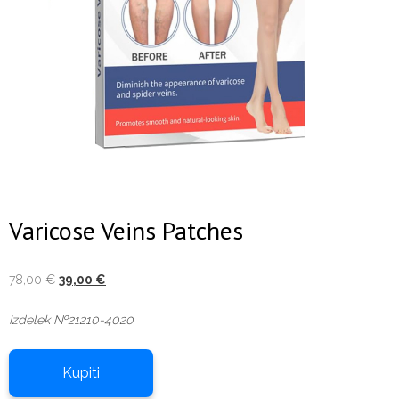
Varicose Veins Patches
Izvirna
Trenutna
78,00
€
39,00
€
cena
cena
Izdelek №21210-4020
je
je:
bila:
39,00 €.
78,00 €.
Kupiti