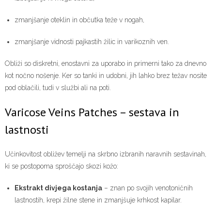
zmanjšanje oteklin in občutka teže v nogah,
zmanjšanje vidnosti pajkastih žilic in varikoznih ven.
Obliži so diskretni, enostavni za uporabo in primerni tako za dnevno
kot nočno nošenje. Ker so tanki in udobni, jih lahko brez težav nosite
pod oblačili, tudi v službi ali na poti.
Varicose Veins Patches – sestava in
lastnosti
Učinkovitost obližev temelji na skrbno izbranih naravnih sestavinah,
ki se postopoma sproščajo skozi kožo:
Ekstrakt divjega kostanja
– znan po svojih venotoničnih
lastnostih, krepi žilne stene in zmanjšuje krhkost kapilar.