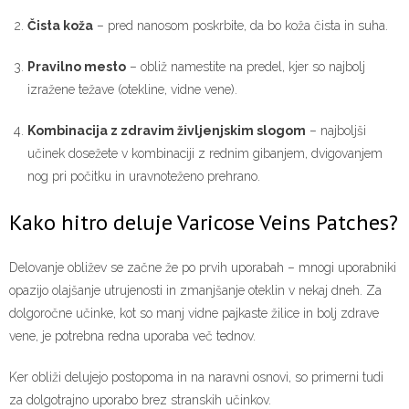
Čista koža
– pred nanosom poskrbite, da bo koža čista in suha.
Pravilno mesto
– obliž namestite na predel, kjer so najbolj
izražene težave (otekline, vidne vene).
Kombinacija z zdravim življenjskim slogom
– najboljši
učinek dosežete v kombinaciji z rednim gibanjem, dvigovanjem
nog pri počitku in uravnoteženo prehrano.
Kako hitro deluje Varicose Veins Patches?
Delovanje obližev se začne že po prvih uporabah – mnogi uporabniki
opazijo olajšanje utrujenosti in zmanjšanje oteklin v nekaj dneh. Za
dolgoročne učinke, kot so manj vidne pajkaste žilice in bolj zdrave
vene, je potrebna redna uporaba več tednov.
Ker obliži delujejo postopoma in na naravni osnovi, so primerni tudi
za dolgotrajno uporabo brez stranskih učinkov.