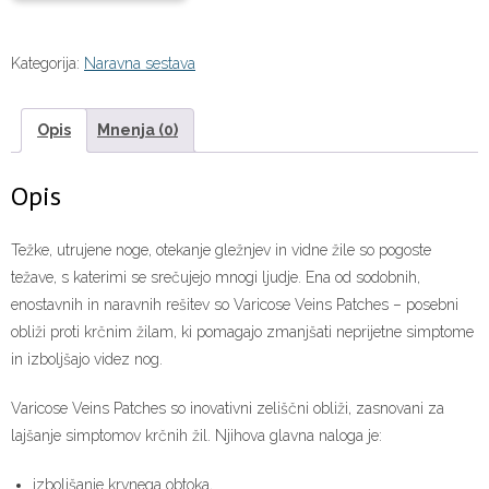
Kategorija:
Naravna sestava
Opis
Mnenja (0)
Opis
Težke, utrujene noge, otekanje gležnjev in vidne žile so pogoste
težave, s katerimi se srečujejo mnogi ljudje. Ena od sodobnih,
enostavnih in naravnih rešitev so Varicose Veins Patches – posebni
obliži proti krčnim žilam, ki pomagajo zmanjšati neprijetne simptome
in izboljšajo videz nog.
Varicose Veins Patches so inovativni zeliščni obliži, zasnovani za
lajšanje simptomov krčnih žil. Njihova glavna naloga je:
izboljšanje krvnega obtoka,