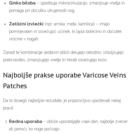
Ginko biloba
– spodbuja mikrocirkulacijo, zmanjšuje vnetja in
pomaga pri občutku utrujenosti nog.
Zeliščni izvlečki
(npr. arnika, meta, kamilica) – imajo
pomirjevalen in osvežujoč učinek, ki lajša bolečino in občutek
vročine v nogah.
Zaradi te kombinacije sestavin obliži delujejo celostno: izboljšujejo
prekrvavitev, zmanjšujejo vnetje in hkrati osvežujejo kožo.
Najboljše prakse uporabe Varicose Veins
Patches
Da bi dosegli najboljše rezultate, je priporočljivo upoštevati nekaj
pravil:
Redna uporaba
– obliže uporabljajte vsak dan, najbolje zvečer
ali ponoči, ko noge počivajo.