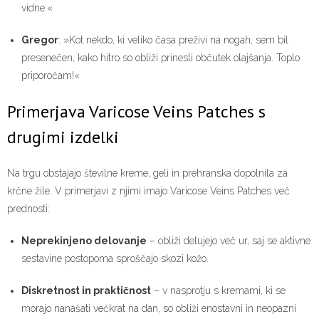
vidne.«
Gregor
: »Kot nekdo, ki veliko časa preživi na nogah, sem bil
presenečen, kako hitro so obliži prinesli občutek olajšanja. Toplo
priporočam!«
Primerjava Varicose Veins Patches s
drugimi izdelki
Na trgu obstajajo številne kreme, geli in prehranska dopolnila za
krčne žile. V primerjavi z njimi imajo Varicose Veins Patches več
prednosti:
Neprekinjeno delovanje
– obliži delujejo več ur, saj se aktivne
sestavine postopoma sproščajo skozi kožo.
Diskretnost in praktičnost
– v nasprotju s kremami, ki se
morajo nanašati večkrat na dan, so obliži enostavni in neopazni