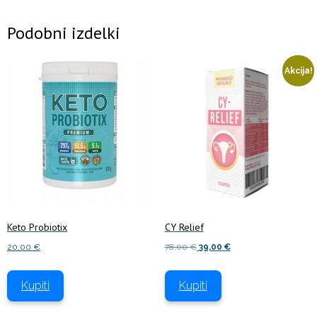
Podobni izdelki
Akcija!
Keto Probiotix
CY Relief
Izvirna
Trenutna
20,00
€
78,00
€
39,00
€
cena
cena
je
je:
Kupiti
Kupiti
bila:
39,00 €.
78,00 €.