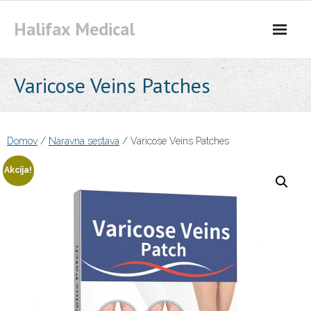
Skip
Halifax Medical
to
content
Varicose Veins Patches
Domov
/
Naravna sestava
/ Varicose Veins Patches
Akcija!