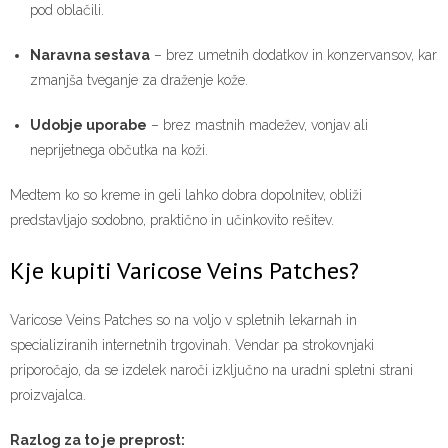
pod oblačili.
Naravna sestava
– brez umetnih dodatkov in konzervansov, kar
zmanjša tveganje za draženje kože.
Udobje uporabe
– brez mastnih madežev, vonjav ali
neprijetnega občutka na koži.
Medtem ko so kreme in geli lahko dobra dopolnitev, obliži
predstavljajo sodobno, praktično in učinkovito rešitev.
Kje kupiti Varicose Veins Patches?
Varicose Veins Patches so na voljo v spletnih lekarnah in
specializiranih internetnih trgovinah. Vendar pa strokovnjaki
priporočajo, da se izdelek naroči izključno na uradni spletni strani
proizvajalca.
Razlog za to je preprost: