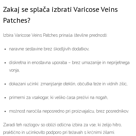
Zakaj se splača izbrati Varicose Veins
Patches?
Izbira Varicose Veins Patches prinaša številne prednosti:
naravne sestavine brez škodljivih dodatkov,
diskretna in enostavna uporaba – brez umazanije in neprijetnega
vonja,
dokazani učinki: zmanjšanje oteklin, občutka teže in vidnih žilic,
primerni za vsakogar, ki veliko časa preživi na nogah,
možnost naročila neposredno pri proizvajalcu, brez posrednikov.
Zaradi teh razlogov so obliži odlična izbira za vse, ki želijo hitro,
praktično in učinkovito podporo pri težavah s krčnimi žilami.