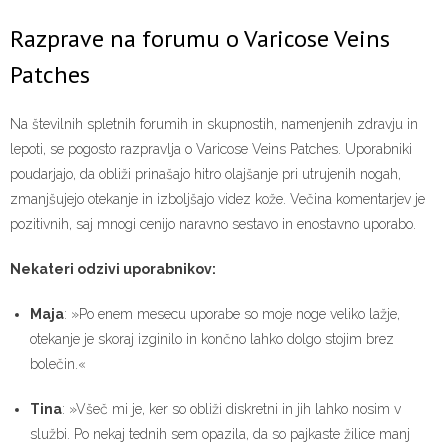
Razprave na forumu o Varicose Veins
Patches
Na številnih spletnih forumih in skupnostih, namenjenih zdravju in
lepoti, se pogosto razpravlja o Varicose Veins Patches. Uporabniki
poudarjajo, da obliži prinašajo hitro olajšanje pri utrujenih nogah,
zmanjšujejo otekanje in izboljšajo videz kože. Večina komentarjev je
pozitivnih, saj mnogi cenijo naravno sestavo in enostavno uporabo.
Nekateri odzivi uporabnikov:
Maja
: »Po enem mesecu uporabe so moje noge veliko lažje,
otekanje je skoraj izginilo in končno lahko dolgo stojim brez
bolečin.«
Tina
: »Všeč mi je, ker so obliži diskretni in jih lahko nosim v
službi. Po nekaj tednih sem opazila, da so pajkaste žilice manj