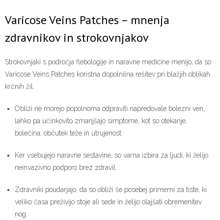
Varicose Veins Patches – mnenja
zdravnikov in strokovnjakov
Strokovnjaki s področja flebologije in naravne medicine menijo, da so
Varicose Veins Patches koristna dopolnilna rešitev pri blažjih oblikah
krčnih žil.
Obliži ne morejo popolnoma odpraviti napredovale bolezni ven,
lahko pa učinkovito zmanjšajo simptome, kot so otekanje,
bolečina, občutek teže in utrujenost.
Ker vsebujejo naravne sestavine, so varna izbira za ljudi, ki želijo
neinvazivno podporo brez zdravil.
Zdravniki poudarjajo, da so obliži še posebej primerni za tiste, ki
veliko časa preživijo stoje ali sede in želijo olajšati obremenitev
nog.