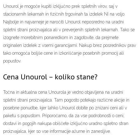
Unourol je mogoče kupiti izključno prek spletnih virov, saj v
stacionarnih lekarnah in fizičnih trgovinah ta izdelek NI na voljo.
Najbolje in najvarneje je naročiti Unourol neposredno na uradni
spletni strani proizvajalca ali v preverjenih spletnih lekarnah. Tako se
izognete morebitnim ponaredkom in zagotovite, da prejmete
originalen izdelek z vsemi garancijami. Nakup brez posrednikov prav
tako omogoča boljše cene in izkoriščanje posebnih promocij ali
popustov.
Cena Unourol – koliko stane?
Točna in aktualna cena Unourola je vedno objavljena na uradni
spletni strani proizvajalca. Tam pogosto potekajo različne akcije in
posebne ponudbe, kjer lahko Unourol dobite po znižani ceni ali v
paketu s popustom. Priporočamo, da za vse podrobnosti o ceni,
dostavi in pogojih nakupa obiščete izključno uradno spletno stran
proizvajalca, kjer so vse informacije ažurne in zanesljive.