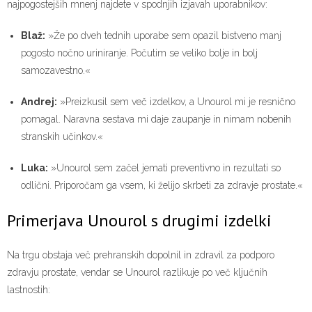
najpogostejših mnenj najdete v spodnjih izjavah uporabnikov:
Blaž:
»Že po dveh tednih uporabe sem opazil bistveno manj
pogosto nočno uriniranje. Počutim se veliko bolje in bolj
samozavestno.«
Andrej:
»Preizkusil sem več izdelkov, a Unourol mi je resnično
pomagal. Naravna sestava mi daje zaupanje in nimam nobenih
stranskih učinkov.«
Luka:
»Unourol sem začel jemati preventivno in rezultati so
odlični. Priporočam ga vsem, ki želijo skrbeti za zdravje prostate.«
Primerjava Unourol s drugimi izdelki
Na trgu obstaja več prehranskih dopolnil in zdravil za podporo
zdravju prostate, vendar se Unourol razlikuje po več ključnih
lastnostih: