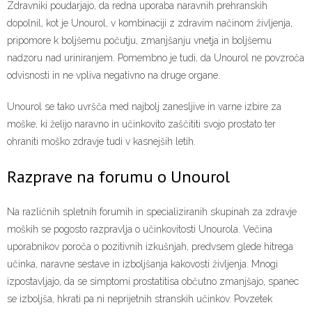
Zdravniki poudarjajo, da redna uporaba naravnih prehranskih
dopolnil, kot je Unourol, v kombinaciji z zdravim načinom življenja,
pripomore k boljšemu počutju, zmanjšanju vnetja in boljšemu
nadzoru nad uriniranjem. Pomembno je tudi, da Unourol ne povzroča
odvisnosti in ne vpliva negativno na druge organe.
Unourol se tako uvršča med najbolj zanesljive in varne izbire za
moške, ki želijo naravno in učinkovito zaščititi svojo prostato ter
ohraniti moško zdravje tudi v kasnejših letih.
Razprave na forumu o Unourol
Na različnih spletnih forumih in specializiranih skupinah za zdravje
moških se pogosto razpravlja o učinkovitosti Unourola. Večina
uporabnikov poroča o pozitivnih izkušnjah, predvsem glede hitrega
učinka, naravne sestave in izboljšanja kakovosti življenja. Mnogi
izpostavljajo, da se simptomi prostatitisa občutno zmanjšajo, spanec
se izboljša, hkrati pa ni neprijetnih stranskih učinkov. Povzetek