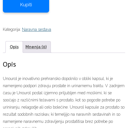
58,00 €.
Kupiti
Kategorija:
Naravna sestava
Opis
Mnenja (0)
Opis
Unourol je inovativno prehransko dopolnilo v obliki kapsul, ki je
namenjeno podpori zdravju prostate in urinarnemu traktu. V zadnjem
času je Unourol postal izjemno priljubljen med moškimi, ki se
soočajo z različnimi težavami s prostato, kot so pogoste potrebe po
uriniranju, nelagodje ali celo bolečine. Unourol kapsule za prostato so
rezultat sodobnih raziskav, ki temeljijo na naravnih sestavinah in so
namenjene naravnemu zdravljenju prostatitisa brez potrebe po