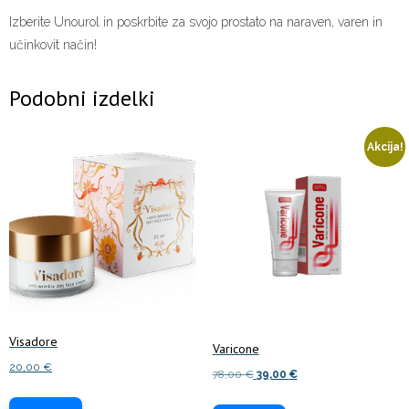
Izberite Unourol in poskrbite za svojo prostato na naraven, varen in
učinkovit način!
Podobni izdelki
Akcija!
Visadore
Varicone
20,00
€
Izvirna
Trenutna
78,00
€
39,00
€
cena
cena