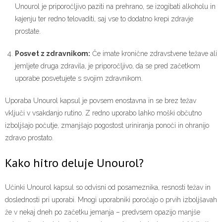
Unourol je priporočljivo paziti na prehrano, se izogibati alkoholu in
kajenju ter redno telovaditi, saj vse to dodatno krepi zdravje
prostate.
Posvet z zdravnikom:
Če imate kronične zdravstvene težave ali
jemljete druga zdravila, je priporočljivo, da se pred začetkom
uporabe posvetujete s svojim zdravnikom.
Uporaba Unourol kapsul je povsem enostavna in se brez težav
vključi v vsakdanjo rutino. Z redno uporabo lahko moški občutno
izboljšajo počutje, zmanjšajo pogostost uriniranja ponoči in ohranijo
zdravo prostato.
Kako hitro deluje Unourol?
Učinki Unourol kapsul so odvisni od posameznika, resnosti težav in
doslednosti pri uporabi. Mnogi uporabniki poročajo o prvih izboljšavah
že v nekaj dneh po začetku jemanja – predvsem opazijo manjše