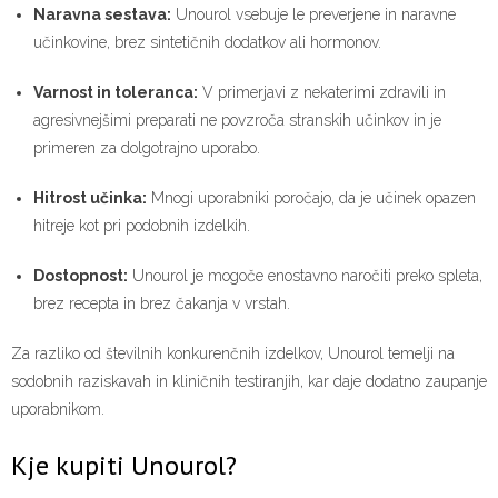
Naravna sestava:
Unourol vsebuje le preverjene in naravne
učinkovine, brez sintetičnih dodatkov ali hormonov.
Varnost in toleranca:
V primerjavi z nekaterimi zdravili in
agresivnejšimi preparati ne povzroča stranskih učinkov in je
primeren za dolgotrajno uporabo.
Hitrost učinka:
Mnogi uporabniki poročajo, da je učinek opazen
hitreje kot pri podobnih izdelkih.
Dostopnost:
Unourol je mogoče enostavno naročiti preko spleta,
brez recepta in brez čakanja v vrstah.
Za razliko od številnih konkurenčnih izdelkov, Unourol temelji na
sodobnih raziskavah in kliničnih testiranjih, kar daje dodatno zaupanje
uporabnikom.
Kje kupiti Unourol?