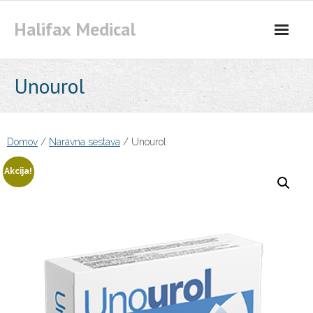
Skip
Halifax Medical
to
content
Unourol
Domov
/
Naravna sestava
/ Unourol
Akcija!