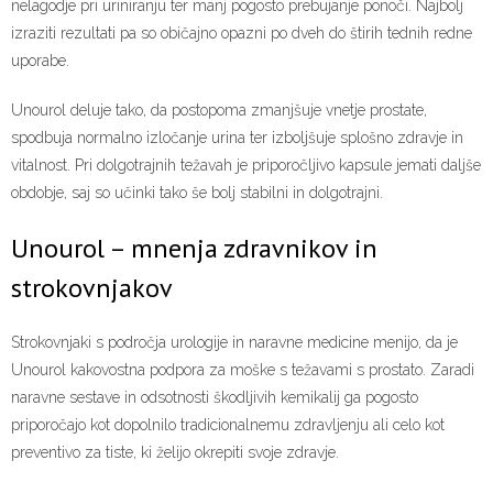
nelagodje pri uriniranju ter manj pogosto prebujanje ponoči. Najbolj
izraziti rezultati pa so običajno opazni po dveh do štirih tednih redne
uporabe.
Unourol deluje tako, da postopoma zmanjšuje vnetje prostate,
spodbuja normalno izločanje urina ter izboljšuje splošno zdravje in
vitalnost. Pri dolgotrajnih težavah je priporočljivo kapsule jemati daljše
obdobje, saj so učinki tako še bolj stabilni in dolgotrajni.
Unourol – mnenja zdravnikov in
strokovnjakov
Strokovnjaki s področja urologije in naravne medicine menijo, da je
Unourol kakovostna podpora za moške s težavami s prostato. Zaradi
naravne sestave in odsotnosti škodljivih kemikalij ga pogosto
priporočajo kot dopolnilo tradicionalnemu zdravljenju ali celo kot
preventivo za tiste, ki želijo okrepiti svoje zdravje.