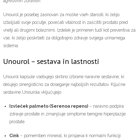
agresivnih zdravilih.
Unourol je posebej zasnovan za moške vseh starosti, ki želijo
izboljšati svoje počutje, povečati vitalnost in zaščititi prostato pred
vnetji ali drugimi boleznimi. Izdelek je primeren tudi kot preventiva za
vse, ki želijo poskrbeti za dolgotrajno zdravje svojega urinarnega
sistema.
Unourol – sestava in lastnosti
Unourol kapsule vsebujejo skrbno izbrane naravne sestavine, ki
delujejo sinergistično za doseganje najboljših rezultatov. Ključne
sestavine Unourola vključujejo:
Izvleček palmeto (Serenoa repens)
– naravno podpira
zdravje prostate in zmanjšuje simptome benigne hiperplazije
prostate.
Cink
– pomemben mineral, ki prispeva k normalni funkciji