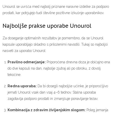
Unourol se uvršča med najbolj priznane naravne izdelke za podporo
prostati, kar potrjujejo tudi številne pozitivne izkušnje uporabnikov.
Najboljše prakse uporabe Unourol
Za doseganje optimalnih rezultatov je pomembno, da se Unourol
kapsule uporabljajo skladno s priloženimi navodili. Tukaj so najboljši
nasveti za uporabo Unourol:
Pravilno odmerjanje:
Priporočena dnevna doza je običajno ena
do dve kapsuli na dan, najbolje zjutraj ali po obroku, z dovolj
tekočine.
Redna uporaba:
Da bi dosegli najboljše učinke, je priporočljivo
jemati Unourol vsak dan vsaj 4–6 tednov. Stalna uporaba
zagotavlja podporo prostati in zmanjšuje ponavljanje težav.
Kombinacija z zdravim življenjskim slogom:
Poleg jemanja