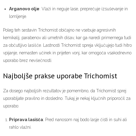
Arganovo olje
: Vlaži in neguje lase, preprečuje izsuševanje in
lomljenje.
Poleg teh sestavin Trichomist običajno ne vsebuje agresivnih
kemikalij, parabenov ali umetnih dišav, kar ga naredi primernega tudi
za občutljivo lasišče. Lastnosti Trichomist spreja vključujejo tudi hitro
vpijanje, nemasten učinek in prijeten vonj, kar omogoča vsakodnevno
uporabo brez nevšečnosti.
Najboljše prakse uporabe Trichomist
Za dosego najboljših rezultatov je pomembno, da Trichomist sprej
uporabljate pravilno in dosledno. Tukaj je nekaj ključnih priporočil za
uporabo:
Priprava lasišča
: Pred nanosom naj bodo lasje čisti in suhi ali
rahlo vlažni.