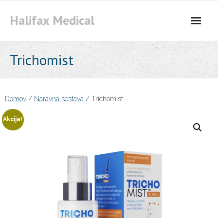
Skip
Halifax Medical
to
content
Trichomist
Domov
/
Naravna sestava
/ Trichomist
Akcija!