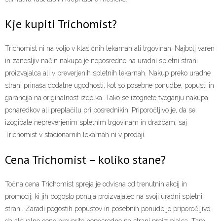
Kje kupiti Trichomist?
Trichomist ni na voljo v klasičnih lekarnah ali trgovinah. Najbolj varen
in zanesljiv način nakupa je neposredno na uradni spletni strani
proizvajalca ali v preverjenih spletnih lekarnah. Nakup preko uradne
strani prinaša dodatne ugodnosti, kot so posebne ponudbe, popusti in
garancija na originalnost izdelka. Tako se izognete tveganju nakupa
ponaredkov ali preplačilu pri posrednikih. Priporočljivo je, da se
izogibate nepreverjenim spletnim trgovinam in dražbam, saj
Trichomist v stacionarnih lekarnah ni v prodaji.
Cena Trichomist – koliko stane?
Točna cena Trichomist spreja je odvisna od trenutnih akcij in
promocij, ki jih pogosto ponuja proizvajalec na svoji uradni spletni
strani. Zaradi pogostih popustov in posebnih ponudb je priporočljivo,
da aktualno ceno preverite neposredno na strani proizvajalca. Tam