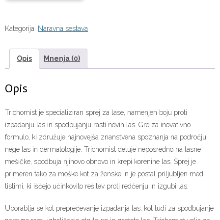
Kategorija:
Naravna sestava
Opis
Mnenja (0)
Opis
Trichomist je specializiran sprej za lase, namenjen boju proti
izpadanju las in spodbujanju rasti novih las. Gre za inovativno
formulo, ki združuje najnovejša znanstvena spoznanja na področju
nege las in dermatologije. Trichomist deluje neposredno na lasne
mešičke, spodbuja njihovo obnovo in krepi korenine las. Sprej je
primeren tako za moške kot za ženske in je postal priljubljen med
tistimi, ki iščejo učinkovito rešitev proti redčenju in izgubi las.
Uporablja se kot preprečevanje izpadanja las, kot tudi za spodbujanje