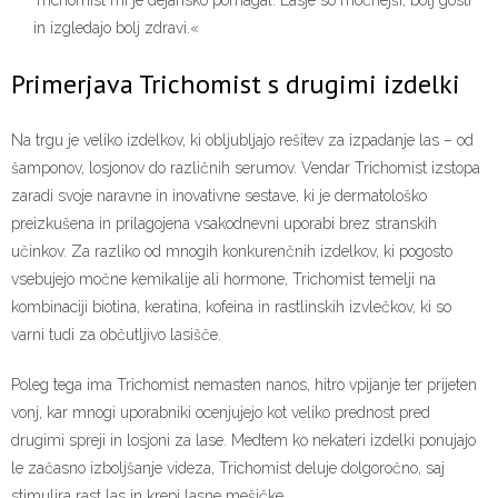
Trichomist mi je dejansko pomagal. Lasje so močnejši, bolj gosti
in izgledajo bolj zdravi.«
Primerjava Trichomist s drugimi izdelki
Na trgu je veliko izdelkov, ki obljubljajo rešitev za izpadanje las – od
šamponov, losjonov do različnih serumov. Vendar Trichomist izstopa
zaradi svoje naravne in inovativne sestave, ki je dermatološko
preizkušena in prilagojena vsakodnevni uporabi brez stranskih
učinkov. Za razliko od mnogih konkurenčnih izdelkov, ki pogosto
vsebujejo močne kemikalije ali hormone, Trichomist temelji na
kombinaciji biotina, keratina, kofeina in rastlinskih izvlečkov, ki so
varni tudi za občutljivo lasišče.
Poleg tega ima Trichomist nemasten nanos, hitro vpijanje ter prijeten
vonj, kar mnogi uporabniki ocenjujejo kot veliko prednost pred
drugimi spreji in losjoni za lase. Medtem ko nekateri izdelki ponujajo
le začasno izboljšanje videza, Trichomist deluje dolgoročno, saj
stimulira rast las in krepi lasne mešičke.