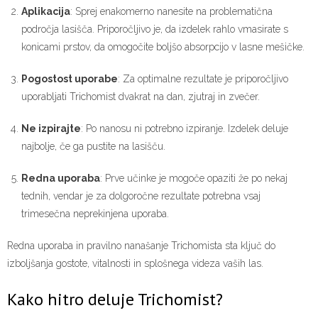
Aplikacija
: Sprej enakomerno nanesite na problematična
področja lasišča. Priporočljivo je, da izdelek rahlo vmasirate s
konicami prstov, da omogočite boljšo absorpcijo v lasne mešičke.
Pogostost uporabe
: Za optimalne rezultate je priporočljivo
uporabljati Trichomist dvakrat na dan, zjutraj in zvečer.
Ne izpirajte
: Po nanosu ni potrebno izpiranje. Izdelek deluje
najbolje, če ga pustite na lasišču.
Redna uporaba
: Prve učinke je mogoče opaziti že po nekaj
tednih, vendar je za dolgoročne rezultate potrebna vsaj
trimesečna neprekinjena uporaba.
Redna uporaba in pravilno nanašanje Trichomista sta ključ do
izboljšanja gostote, vitalnosti in splošnega videza vaših las.
Kako hitro deluje Trichomist?