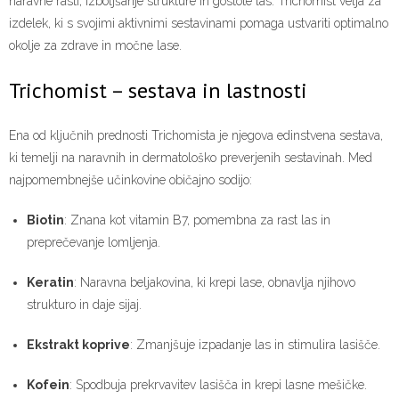
naravne rasti, izboljšanje strukture in gostote las. Trichomist velja za
izdelek, ki s svojimi aktivnimi sestavinami pomaga ustvariti optimalno
okolje za zdrave in močne lase.
Trichomist – sestava in lastnosti
Ena od ključnih prednosti Trichomista je njegova edinstvena sestava,
ki temelji na naravnih in dermatološko preverjenih sestavinah. Med
najpomembnejše učinkovine običajno sodijo:
Biotin
: Znana kot vitamin B7, pomembna za rast las in
preprečevanje lomljenja.
Keratin
: Naravna beljakovina, ki krepi lase, obnavlja njihovo
strukturo in daje sijaj.
Ekstrakt koprive
: Zmanjšuje izpadanje las in stimulira lasišče.
Kofein
: Spodbuja prekrvavitev lasišča in krepi lasne mešičke.