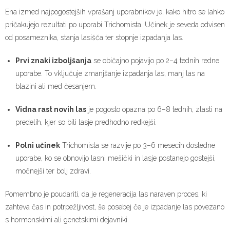
Ena izmed najpogostejših vprašanj uporabnikov je, kako hitro se lahko
pričakujejo rezultati po uporabi Trichomista. Učinek je seveda odvisen
od posameznika, stanja lasišča ter stopnje izpadanja las.
Prvi znaki izboljšanja
se običajno pojavijo po 2–4 tednih redne
uporabe. To vključuje zmanjšanje izpadanja las, manj las na
blazini ali med česanjem.
Vidna rast novih las
je pogosto opazna po 6–8 tednih, zlasti na
predelih, kjer so bili lasje predhodno redkejši.
Polni učinek
Trichomista se razvije po 3–6 mesecih dosledne
uporabe, ko se obnovijo lasni mešički in lasje postanejo gostejši,
močnejši ter bolj zdravi.
Pomembno je poudariti, da je regeneracija las naraven proces, ki
zahteva čas in potrpežljivost, še posebej če je izpadanje las povezano
s hormonskimi ali genetskimi dejavniki.