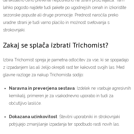
lahko pogosto najdete tudi pakete po ugodnejših cenah in izkoristite
sezonske popuste ali druge promocije. Prednost naročila preko
uradne strani je tudi varno plačilo in možnost svetovanja s
strokovnjaki.
Zakaj se splača izbrati Trichomist?
Izbira Trichomist spreja je pametna odločitev za vse, ki se spopadajo
z izpadanjem las ali želijo okrepiti rast ter kakovost svojih las. Med
glavne razloge za nakup Trichomista sodijo:
Naravna in preverjena sestava
: Izdelek ne vsebuje agresivnih
kemikalij, primeren je za vsakodnevno uporabo in tudi za
občutljivo lasišče.
Dokazana učinkovitost
: Številni uporabniki in strokovnjaki
potrjujejo zmanjšanje izpadanja ter spodbudo rasti novih las.