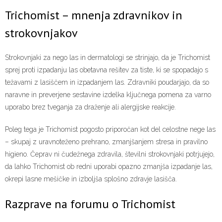
Trichomist – mnenja zdravnikov in
strokovnjakov
Strokovnjaki za nego las in dermatologi se strinjajo, da je Trichomist
sprej proti izpadanju las obetavna rešitev za tiste, ki se spopadajo s
težavami z lasiščem in izpadanjem las. Zdravniki poudarjajo, da so
naravne in preverjene sestavine izdelka ključnega pomena za varno
uporabo brez tveganja za draženje ali alergijske reakcije.
Poleg tega je Trichomist pogosto priporočan kot del celostne nege las
– skupaj z uravnoteženo prehrano, zmanjšanjem stresa in pravilno
higieno. Čeprav ni čudežnega zdravila, številni strokovnjaki potrjujejo,
da lahko Trichomist ob redni uporabi opazno zmanjša izpadanje las,
okrepi lasne mešičke in izboljša splošno zdravje lasišča.
Razprave na forumu o Trichomist