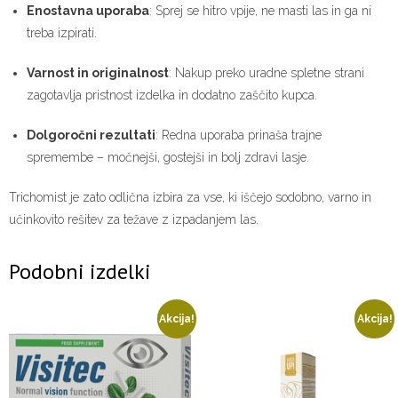
Enostavna uporaba
: Sprej se hitro vpije, ne masti las in ga ni
treba izpirati.
Varnost in originalnost
: Nakup preko uradne spletne strani
zagotavlja pristnost izdelka in dodatno zaščito kupca.
Dolgoročni rezultati
: Redna uporaba prinaša trajne
spremembe – močnejši, gostejši in bolj zdravi lasje.
Trichomist je zato odlična izbira za vse, ki iščejo sodobno, varno in
učinkovito rešitev za težave z izpadanjem las.
Podobni izdelki
Akcija!
Akcija!