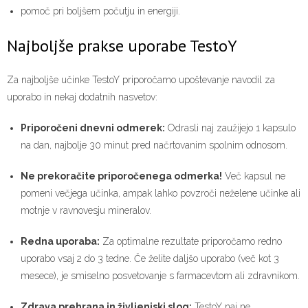
pomoč pri boljšem počutju in energiji.
Najboljše prakse uporabe TestoY
Za najboljše učinke TestoY priporočamo upoštevanje navodil za
uporabo in nekaj dodatnih nasvetov:
Priporočeni dnevni odmerek:
Odrasli naj zaužijejo 1 kapsulo
na dan, najbolje 30 minut pred načrtovanim spolnim odnosom.
Ne prekoračite priporočenega odmerka!
Več kapsul ne
pomeni večjega učinka, ampak lahko povzroči neželene učinke ali
motnje v ravnovesju mineralov.
Redna uporaba:
Za optimalne rezultate priporočamo redno
uporabo vsaj 2 do 3 tedne. Če želite daljšo uporabo (več kot 3
mesece), je smiselno posvetovanje s farmacevtom ali zdravnikom.
Zdrava prehrana in življenjski slog:
TestoY naj ne