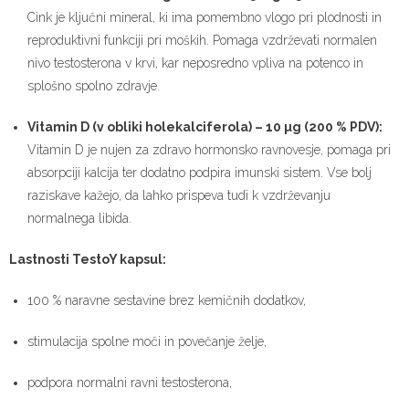
Cink je ključni mineral, ki ima pomembno vlogo pri plodnosti in
reproduktivni funkciji pri moških. Pomaga vzdrževati normalen
nivo testosterona v krvi, kar neposredno vpliva na potenco in
splošno spolno zdravje.
Vitamin D (v obliki holekalciferola) – 10 µg (200 % PDV):
Vitamin D je nujen za zdravo hormonsko ravnovesje, pomaga pri
absorpciji kalcija ter dodatno podpira imunski sistem. Vse bolj
raziskave kažejo, da lahko prispeva tudi k vzdrževanju
normalnega libida.
Lastnosti TestoY kapsul:
100 % naravne sestavine brez kemičnih dodatkov,
stimulacija spolne moči in povečanje želje,
podpora normalni ravni testosterona,