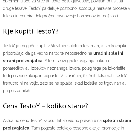
obremenjujoče za srce ali povzročijo glavobole, povišan pritisk ali
druge težave. TestoY pa deluje postopno, spodbuja naravne procese v
telesu in podpira dolgoročno ravnovesje hormonov in moškosti.
Kje kupiti TestoY?
TestoY je mogoče kupiti v številnih spletnih lekarnah, a strokovnjaki
priporočajo, da ga vedno naročite neposredno na
uradni spletni
strani proizvajalca
. S tem se izognete tveganju nakupa
ponaredkov ali izdelkov neznanega izvora, poleg tega pa izkoristite
tudi posebne akcije in popuste. V klasičnih, fizičnih lekarnah TestoY
trenutno ni na voljo, zato se ne splača iskati izdelka po trgovinah ali
pri posrednikih.
Cena TestoY – koliko stane?
Aktualno ceno TestoY kapsul lahko vedno preverite na
spletni strani
proizvajalca
. Tam pogosto potekajo posebne akcije, promocije in