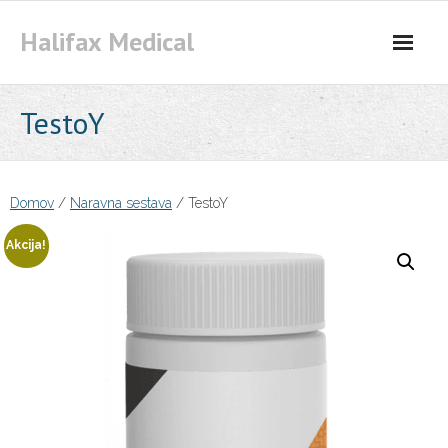
Skip
Halifax Medical
to
content
TestoY
Domov
/
Naravna sestava
/ TestoY
Akcija!