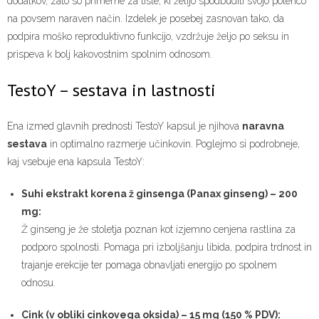
dodatkov, zato so primerne za tiste, ki želijo spodbuditi svojo potenco
na povsem naraven način. Izdelek je posebej zasnovan tako, da
podpira moško reproduktivno funkcijo, vzdržuje željo po seksu in
prispeva k bolj kakovostnim spolnim odnosom.
TestoY – sestava in lastnosti
Ena izmed glavnih prednosti TestoY kapsul je njihova
naravna
sestava
in optimalno razmerje učinkovin. Poglejmo si podrobneje,
kaj vsebuje ena kapsula TestoY:
Suhi ekstrakt korena ž ginsenga (Panax ginseng) – 200
mg:
Ž ginseng je že stoletja poznan kot izjemno cenjena rastlina za
podporo spolnosti. Pomaga pri izboljšanju libida, podpira trdnost in
trajanje erekcije ter pomaga obnavljati energijo po spolnem
odnosu.
Cink (v obliki cinkovega oksida) – 15 mg (150 % PDV):