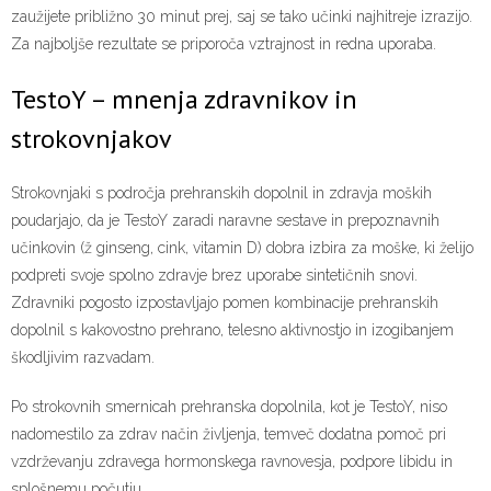
zaužijete približno 30 minut prej, saj se tako učinki najhitreje izrazijo.
Za najboljše rezultate se priporoča vztrajnost in redna uporaba.
TestoY – mnenja zdravnikov in
strokovnjakov
Strokovnjaki s področja prehranskih dopolnil in zdravja moških
poudarjajo, da je TestoY zaradi naravne sestave in prepoznavnih
učinkovin (ž ginseng, cink, vitamin D) dobra izbira za moške, ki želijo
podpreti svoje spolno zdravje brez uporabe sintetičnih snovi.
Zdravniki pogosto izpostavljajo pomen kombinacije prehranskih
dopolnil s kakovostno prehrano, telesno aktivnostjo in izogibanjem
škodljivim razvadam.
Po strokovnih smernicah prehranska dopolnila, kot je TestoY, niso
nadomestilo za zdrav način življenja, temveč dodatna pomoč pri
vzdrževanju zdravega hormonskega ravnovesja, podpore libidu in
splošnemu počutju.