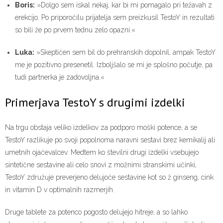
Boris:
»Dolgo sem iskal nekaj, kar bi mi pomagalo pri težavah z
erekcijo. Po priporočilu prijatelja sem preizkusil TestoY in rezultati
so bili že po prvem tednu zelo opazni.«
Luka:
»Skeptičen sem bil do prehranskih dopolnil, ampak TestoY
me je pozitivno presenetil. Izboljšalo se mi je splošno počutje, pa
tudi partnerka je zadovoljna.«
Primerjava TestoY s drugimi izdelki
Na trgu obstaja veliko izdelkov za podporo moški potence, a se
TestoY razlikuje po svoji popolnoma naravni sestavi brez kemikalij ali
umetnih ojačevalcev. Medtem ko številni drugi izdelki vsebujejo
sintetične sestavine ali celo snovi z možnimi stranskimi učinki,
TestoY združuje preverjeno delujoče sestavine kot so ž ginseng, cink
in vitamin D v optimalnih razmerjih.
Druge tablete za potenco pogosto delujejo hitreje, a so lahko