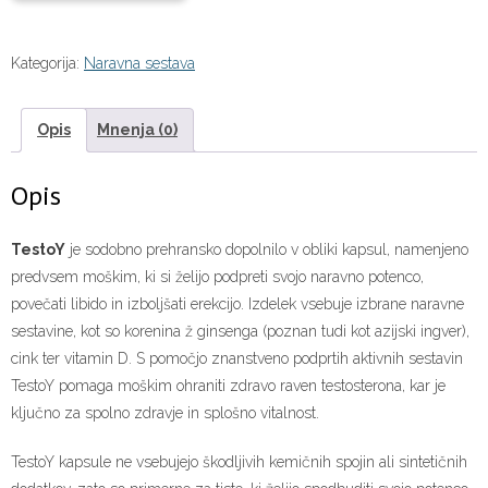
Kategorija:
Naravna sestava
Opis
Mnenja (0)
Opis
TestoY
je sodobno prehransko dopolnilo v obliki kapsul, namenjeno
predvsem moškim, ki si želijo podpreti svojo naravno potenco,
povečati libido in izboljšati erekcijo. Izdelek vsebuje izbrane naravne
sestavine, kot so korenina ž ginsenga (poznan tudi kot azijski ingver),
cink ter vitamin D. S pomočjo znanstveno podprtih aktivnih sestavin
TestoY pomaga moškim ohraniti zdravo raven testosterona, kar je
ključno za spolno zdravje in splošno vitalnost.
TestoY kapsule ne vsebujejo škodljivih kemičnih spojin ali sintetičnih