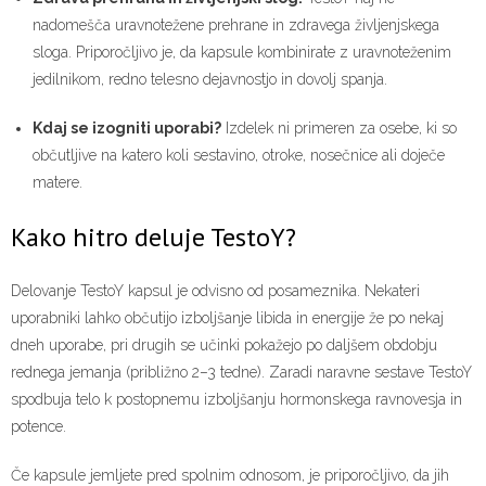
nadomešča uravnotežene prehrane in zdravega življenjskega
sloga. Priporočljivo je, da kapsule kombinirate z uravnoteženim
jedilnikom, redno telesno dejavnostjo in dovolj spanja.
Kdaj se izogniti uporabi?
Izdelek ni primeren za osebe, ki so
občutljive na katero koli sestavino, otroke, nosečnice ali doječe
matere.
Kako hitro deluje TestoY?
Delovanje TestoY kapsul je odvisno od posameznika. Nekateri
uporabniki lahko občutijo izboljšanje libida in energije že po nekaj
dneh uporabe, pri drugih se učinki pokažejo po daljšem obdobju
rednega jemanja (približno 2–3 tedne). Zaradi naravne sestave TestoY
spodbuja telo k postopnemu izboljšanju hormonskega ravnovesja in
potence.
Če kapsule jemljete pred spolnim odnosom, je priporočljivo, da jih