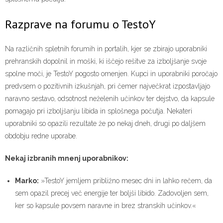
Razprave na forumu o TestoY
Na različnih spletnih forumih in portalih, kjer se zbirajo uporabniki
prehranskih dopolnil in moški, ki iščejo rešitve za izboljšanje svoje
spolne moči, je TestoY pogosto omenjen. Kupci in uporabniki poročajo
predvsem o pozitivnih izkušnjah, pri čemer največkrat izpostavljajo
naravno sestavo, odsotnost neželenih učinkov ter dejstvo, da kapsule
pomagajo pri izboljšanju libida in splošnega počutja. Nekateri
uporabniki so opazili rezultate že po nekaj dneh, drugi po daljšem
obdobju redne uporabe.
Nekaj izbranih mnenj uporabnikov:
Marko:
»TestoY jemljem približno mesec dni in lahko rečem, da
sem opazil precej več energije ter boljši libido. Zadovoljen sem,
ker so kapsule povsem naravne in brez stranskih učinkov.«