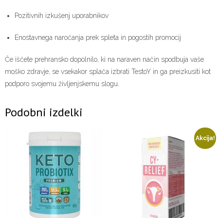
Pozitivnih izkušenj uporabnikov
Enostavnega naročanja prek spleta in pogostih promocij
Če iščete prehransko dopolnilo, ki na naraven način spodbuja vaše
moško zdravje, se vsekakor splača izbrati TestoY in ga preizkusiti kot
podporo svojemu življenjskemu slogu.
Podobni izdelki
Akcija!