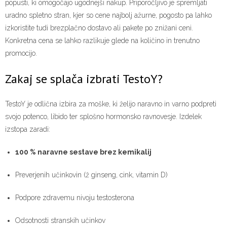
popusti, ki omogočajo ugodnejši nakup. Priporočljivo je spremljati
uradno spletno stran, kjer so cene najbolj ažurne, pogosto pa lahko
izkoristite tudi brezplačno dostavo ali pakete po znižani ceni.
Konkretna cena se lahko razlikuje glede na količino in trenutno
promocijo.
Zakaj se splača izbrati TestoY?
TestoY je odlična izbira za moške, ki želijo naravno in varno podpreti
svojo potenco, libido ter splošno hormonsko ravnovesje. Izdelek
izstopa zaradi:
100 % naravne sestave brez kemikalij
Preverjenih učinkovin (ž ginseng, cink, vitamin D)
Podpore zdravemu nivoju testosterona
Odsotnosti stranskih učinkov