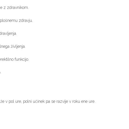
nje z zdravnikom.
splošnemu zdravju.
ravljenja.
lnega življenja.
ektilno funkcijo.
.
že v pol ure, polni učinek pa se razvije v roku ene ure.