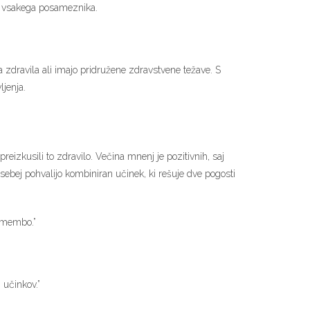
a vsakega posameznika.
zdravila ali imajo pridružene zdravstvene težave. S
jenja.
eizkusili to zdravilo. Večina mnenj je pozitivnih, saj
ebej pohvalijo kombiniran učinek, ki rešuje dve pogosti
remembo.”
 učinkov.”