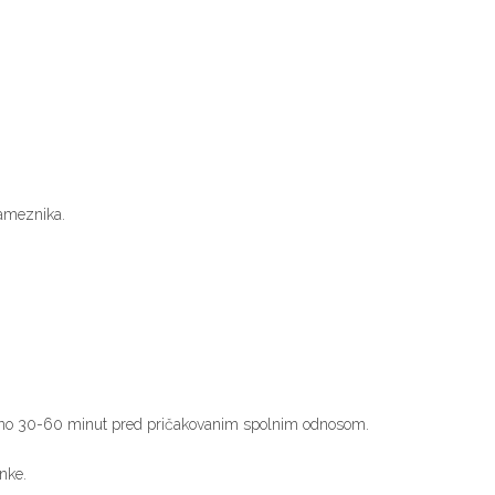
sameznika.
bližno 30-60 minut pred pričakovanim spolnim odnosom.
nke.