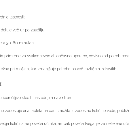
dnje lastnosti:
deluje več ur po zaužitju.
 že v 30-60 minutah.
 in primerne za vsakodnevno ali občasno uporabo, odvisno od potreb po
ežav pri moških, kar zmanjšuje potrebo po več različnih zdravilih.
x
 priporočljivo slediti naslednjim navodilom:
no zadostuje ena tableta na dan, zaužita z zadostno količino vode, pri
večja količina ne poveča učinka, ampak poveča tveganje za neželene uči