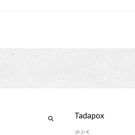
Tadapox
38,37
€