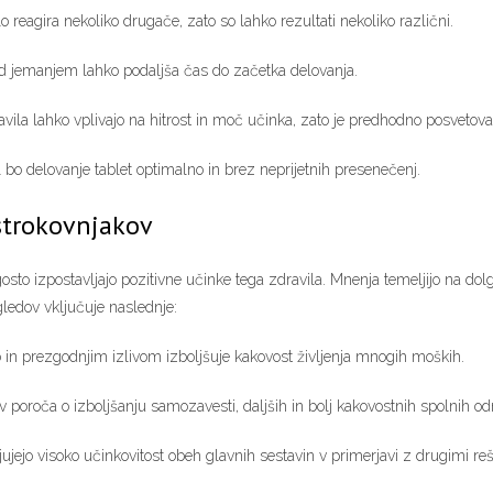
o reagira nekoliko drugače, zato so lahko rezultati nekoliko različni.
d jemanjem lahko podaljša čas do začetka delovanja.
ila lahko vplivajo na hitrost in moč učinka, zato je predhodno posvetova
o delovanje tablet optimalno in brez neprijetnih presenečenj.
strokovnjakov
sto izpostavljajo pozitivne učinke tega zdravila. Mnenja temeljijo na dolgol
gledov vključuje naslednje:
o in prezgodnjim izlivom izboljšuje kakovost življenja mnogih moških.
 poroča o izboljšanju samozavesti, daljših in bolj kakovostnih spolnih od
jujejo visoko učinkovitost obeh glavnih sestavin v primerjavi z drugimi reš