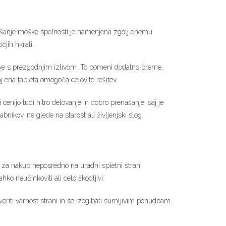
oljšanje moške spolnosti je namenjena zgolj enemu
čjih hkrati.
težave s prezgodnjim izlivom. To pomeni dodatno breme,
j ena tableta omogoča celovito rešitev.
enijo tudi hitro delovanje in dobro prenašanje, saj je
bnikov, ne glede na starost ali življenjski slog.
ite za nakup neposredno na uradni spletni strani
ko neučinkoviti ali celo škodljivi.
veriti varnost strani in se izogibati sumljivim ponudbam.