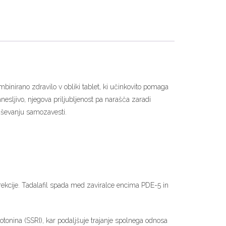
mbinirano zdravilo v obliki tablet, ki učinkovito pomaga
nesljivo, njegova priljubljenost pa narašča zaradi
viševanju samozavesti.
rekcije. Tadalafil spada med zaviralce encima PDE-5 in
onina (SSRI), kar podaljšuje trajanje spolnega odnosa