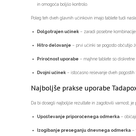
in omogoča boljšo kontrolo.
Poleg teh dveh glavnih učinkovin imajo tablete tudi nasle
Dolgotrajen učinek
– zaradi posebne kombinacije 
Hitro delovanje
– prvi učinki se pogosto občutijo
Priročnost uporabe
– majhne tablete so diskretne
Dvojni učinek
– istočasno reševanje dveh pogostih t
Najboljše prakse uporabe Tadapo
Da bi dosegli najboljše rezultate in zagotovili varnost, je
Upoštevanje priporočenega odmerka
– običaj
Izogibanje preseganju dnevnega odmerka
– 