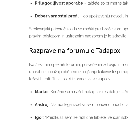
Prilagodljivost uporabe
– tablete so primerne ta
Dober varnostni profil
– ob upoštevanju navodil in 
Strokovnjaki priporočajo, da se moški pred začetkom upo
pravim pristopom in ustreznim nadzorom je to zdravilo l
Razprave na forumu o Tadapox
Na številnih spletnih forumih, posvečenih zdravju in mošk
uporabniki opažajo občutno izboljšanje kakovosti spolne
težavi hkrati. Tukaj so tri izbrane izjave kupcev:
Marko
: “Končno sem našel nekaj, kar res deluje! Uč
Andrej
: “Zaradi tega izdelka sem ponovno pridobil z
Igor
: “Preizkusil sem že različne tablete, vendar nobe