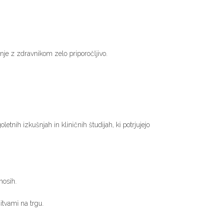
nje z zdravnikom zelo priporočljivo.
etnih izkušnjah in kliničnih študijah, ki potrjujejo
nosih.
itvami na trgu.