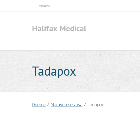
Skip
Lekarna
to
content
Halifax Medical
Tadapox
Domov
/
Naravna sestava
/ Tadapox