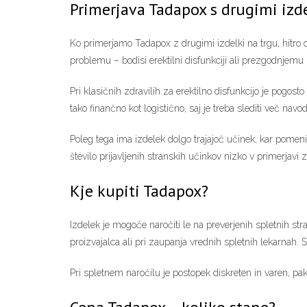
Primerjava Tadapox s drugimi izd
Ko primerjamo Tadapox z drugimi izdelki na trgu, hitro 
problemu – bodisi erektilni disfunkciji ali prezgodnjemu i
Pri klasičnih zdravilih za erektilno disfunkcijo je pogo
tako finančno kot logistično, saj je treba slediti več na
Poleg tega ima izdelek dolgo trajajoč učinek, kar pomeni
število prijavljenih stranskih učinkov nizko v primerjavi 
Kje kupiti Tadapox?
Izdelek je mogoče naročiti le na preverjenih spletnih str
proizvajalca ali pri zaupanja vrednih spletnih lekarnah. S
Pri spletnem naročilu je postopek diskreten in varen, pak