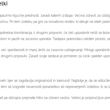
elki
opazimo ključne prednosti, zaradi katerih izstopa. Večina zdravil za izb
zlivu. Pri tem izdelku pa gre za inovativno rešitev, ki deluje na obeh podro
sto potrebna kombinacija z drugimi pripravki, če želi uporabnik rešiti še 
vodilom in paziti na sočasno uporabo. Tadapox poenostavi celoten proces, sa
 več spontanosti in manj skrbi za časovno usklajevanje. Mnogi uporabniki c
z drugimi pripravki. Zaradi svoje sestave je primeren za širok spekter upora
aneh, kjer se zagotavlja originalnost in kakovost. Najbolje je, da se odloč
 tem se izognete nevarnosti ponaredkov ali nepreverjenih izdelkov, ki so lah
et pa običajno prejmete hitro na izbrani naslov. Vedno je priporočljivo pre