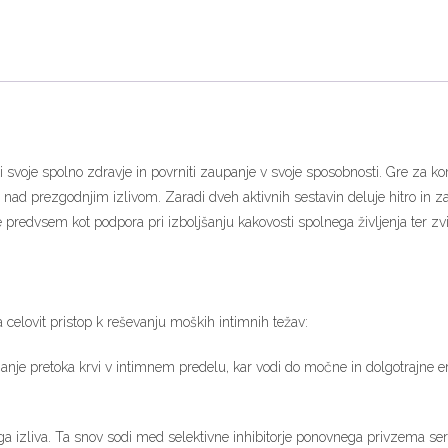
ati svoje spolno zdravje in povrniti zaupanje v svoje sposobnosti. Gre za ko
i nad prezgodnjim izlivom. Zaradi dveh aktivnih sestavin deluje hitro in za
 predvsem kot podpora pri izboljšanju kakovosti spolnega življenja ter z
celovit pristop k reševanju moških intimnih težav:
nje pretoka krvi v intimnem predelu, kar vodi do močne in dolgotrajne e
izliva. Ta snov sodi med selektivne inhibitorje ponovnega privzema serot