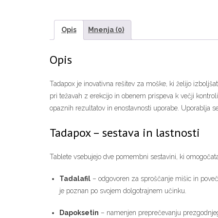
Opis
Mnenja (0)
Opis
Tadapox je inovativna rešitev za moške, ki želijo izboljš
pri težavah z erekcijo in obenem prispeva k večji kontrol
opaznih rezultatov in enostavnosti uporabe. Uporablja se
Tadapox – sestava in lastnosti
Tablete vsebujejo dve pomembni sestavini, ki omogočata 
Tadalafil
– odgovoren za sproščanje mišic in poveča
je poznan po svojem dolgotrajnem učinku.
Dapoksetin
– namenjen preprečevanju prezgodnjega 