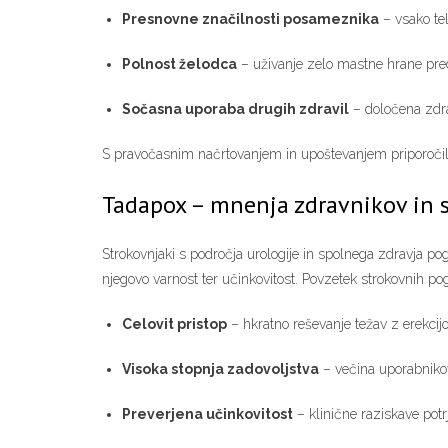
Presnovne značilnosti posameznika
– vsako tel
Polnost želodca
– uživanje zelo mastne hrane pre
Sočasna uporaba drugih zdravil
– določena zdrav
S pravočasnim načrtovanjem in upoštevanjem priporočil b
Tadapox – mnenja zdravnikov in 
Strokovnjaki s področja urologije in spolnega zdravja pogo
njegovo varnost ter učinkovitost. Povzetek strokovnih po
Celovit pristop
– hkratno reševanje težav z erekcij
Visoka stopnja zadovoljstva
– večina uporabnikov
Preverjena učinkovitost
– klinične raziskave potr