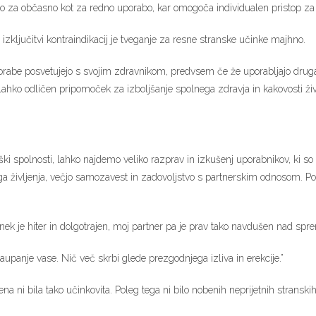
ko za občasno kot za redno uporabo, kar omogoča individualen pristop z
izključitvi kontraindikacij je tveganje za resne stranske učinke majhno.
rabe posvetujejo s svojim zdravnikom, predvsem če že uporabljajo druga 
ahko odličen pripomoček za izboljšanje spolnega zdravja in kakovosti živl
i spolnosti, lahko najdemo veliko razprav in izkušenj uporabnikov, ki so pr
ga življenja, večjo samozavest in zadovoljstvo s partnerskim odnosom. Pos
inek je hiter in dolgotrajen, moj partner pa je prav tako navdušen nad sp
aupanje vase. Nič več skrbi glede prezgodnjega izliva in erekcije.”
na ni bila tako učinkovita. Poleg tega ni bilo nobenih neprijetnih stranskih