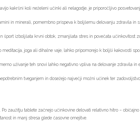
avijo kakršni koli neželeni učinki ali nelagodje, je priporočljivo posvetova
tamini in minerali, pomembno prispeva k boljšemu delovanju zdravila in 
 šport izboljšata krvni obtok, zmanjšata stres in povečata učinkovitost zd
 meditacija, joga ali dihalne vaje, lahko pripomorejo k boljši kakovosti spo
erno uživanje teh snovi lahko negativno vpliva na delovanje zdravila in er
epotrebnim tveganjem in dosežejo največji možni učinek ter zadovoljstvo
Po zaužitju tablete začnejo učinkovine delovati relativno hitro – običajno 
tanost in manj stresa glede časovne omejitve.