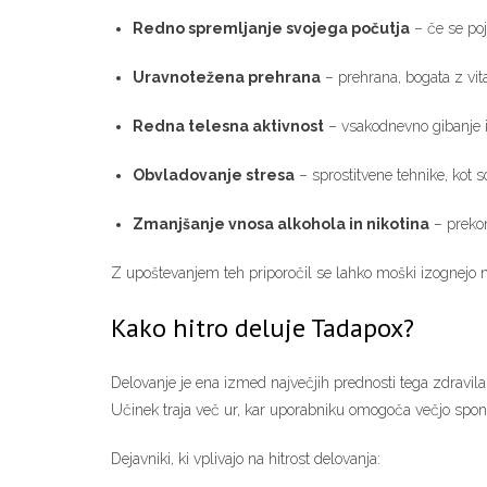
Redno spremljanje svojega počutja
– če se poj
Uravnotežena prehrana
– prehrana, bogata z vi
Redna telesna aktivnost
– vsakodnevno gibanje in
Obvladovanje stresa
– sprostitvene tehnike, kot so
Zmanjšanje vnosa alkohola in nikotina
– prekom
Z upoštevanjem teh priporočil se lahko moški izognejo n
Kako hitro deluje Tadapox?
Delovanje je ena izmed največjih prednosti tega zdravila. 
Učinek traja več ur, kar uporabniku omogoča večjo spon
Dejavniki, ki vplivajo na hitrost delovanja: