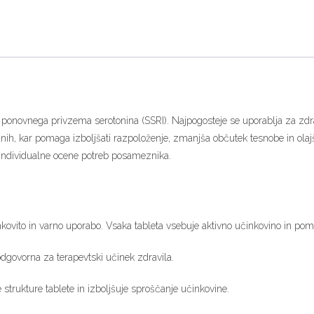
ce ponovnega privzema serotonina (SSRI). Najpogosteje se uporablja za zd
ih, kar pomaga izboljšati razpoloženje, zmanjša občutek tesnobe in olaj
gi individualne ocene potreb posameznika.
kovito in varno uporabo. Vsaka tableta vsebuje aktivno učinkovino in pomož
dgovorna za terapevtski učinek zdravila.
strukture tablete in izboljšuje sproščanje učinkovine.