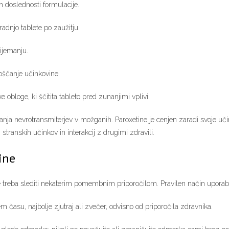
in doslednosti formulacije.
adnjo tablete po zaužitju.
rijemanju.
oščanje učinkovine.
e obloge, ki ščitita tableto pred zunanjimi vplivi.
anja nevrotransmiterjev v možganih. Paroxetine je cenjen zaradi svoje uči
stranskih učinkov in interakcij z drugimi zdravili.
ine
je treba slediti nekaterim pomembnim priporočilom. Pravilen način uporabe
m času, najbolje zjutraj ali zvečer, odvisno od priporočila zdravnika.