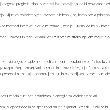
o pogoste preglede, zlasti v začetni fazi zdravljenja, da bi pravočasno odk
jo vključitev psihoterapije ali svetovalnih tehnik, saj kombinacija pristop
 na možnost interakcij z drugimi zdravili, zato je ključno, da bolnik natanč
anju navodil in redni komunikaciji z izbranim strokovnjakom mogoče dose
ravju pogosto najdemo raznolika mnenja uporabnikov o učinkovitosti in i
nja razpoloženja, zmanjšanja tesnobe in kakovosti življenja. Prisotni pa so 
a uporabniki namenjajo rednemu jemanju in potrpežljivosti v začetnem ob
času začela čutiti več optimizma in energije za vsakdanje stvari.”
dal svojo tesnobo in se spet začel družiti z ljudmi. Stranski učinki so bili