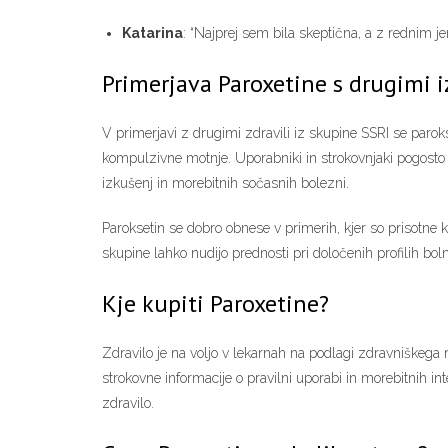
Katarina
: “Najprej sem bila skeptična, a z rednim 
Primerjava Paroxetine s drugimi i
V primerjavi z drugimi zdravili iz skupine SSRI se paroks
kompulzivne motnje. Uporabniki in strokovnjaki pogosto 
izkušenj in morebitnih sočasnih bolezni.
Paroksetin se dobro obnese v primerih, kjer so prisotne 
skupine lahko nudijo prednosti pri določenih profilih bol
Kje kupiti Paroxetine?
Zdravilo je na voljo v lekarnah na podlagi zdravniškega r
strokovne informacije o pravilni uporabi in morebitnih int
zdravilo.