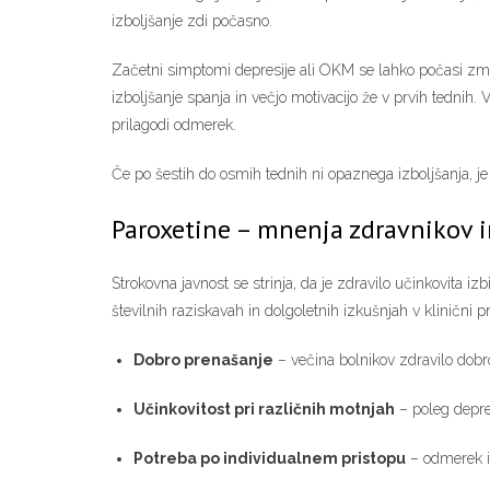
izboljšanje zdi počasno.
Začetni simptomi depresije ali OKM se lahko počasi zma
izboljšanje spanja in večjo motivacijo že v prvih tednih. 
prilagodi odmerek.
Če po šestih do osmih tednih ni opaznega izboljšanja, je
Paroxetine – mnenja zdravnikov 
Strokovna javnost se strinja, da je zdravilo učinkovita i
številnih raziskavah in dolgoletnih izkušnjah v klinični pr
Dobro prenašanje
– večina bolnikov zdravilo dobro
Učinkovitost pri različnih motnjah
– poleg depres
Potreba po individualnem pristopu
– odmerek in