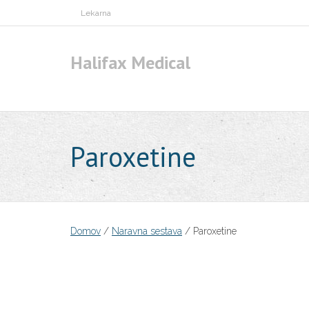
Skip
Lekarna
to
content
Halifax Medical
Paroxetine
Domov
/
Naravna sestava
/ Paroxetine