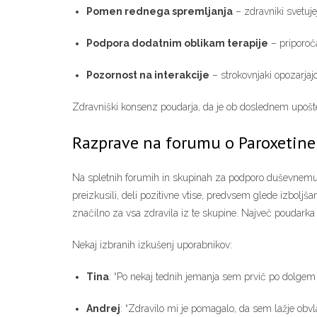
Pomen rednega spremljanja
– zdravniki svetujej
Podpora dodatnim oblikam terapije
– priporoča
Pozornost na interakcije
– strokovnjaki opozarjajo
Zdravniški konsenz poudarja, da je ob doslednem upoštev
Razprave na forumu o Paroxetine
Na spletnih forumih in skupinah za podporo duševnemu zd
preizkusili, deli pozitivne vtise, predvsem glede izboljša
značilno za vsa zdravila iz te skupine. Največ poudark
Nekaj izbranih izkušenj uporabnikov:
Tina
: “Po nekaj tednih jemanja sem prvič po dolgem 
Andrej
: “Zdravilo mi je pomagalo, da sem lažje obvla