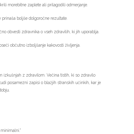
rili morebitne zaplete ali prilagodili odmerjanje.
ov prinaša boljše dolgoročne rezultate.
no obvesti zdravnika o vseh zdravilih, ki jih uporablja.
či občutno izboljšanje kakovosti življenja.
zkušnjah z zdravilom. Večina tistih, ki so zdravilo
tudi posamezni zapisi o blažjih stranskih učinkih, kar je
dobju.
 minimalni.”