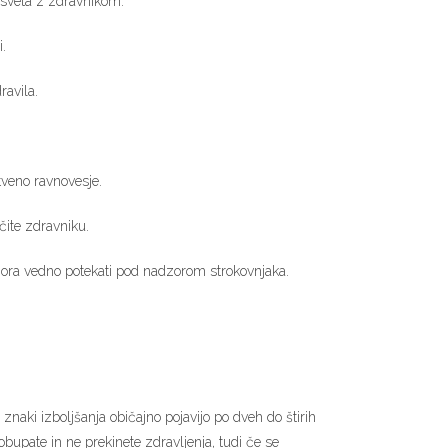
osveta z zdravnikom.
.
avila.
tveno ravnovesje.
ite zdravniku.
ora vedno potekati pod nadzorom strokovnjaka.
 znaki izboljšanja običajno pojavijo po dveh do štirih
bupate in ne prekinete zdravljenja, tudi če se