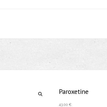
Paroxetine
43,00
€