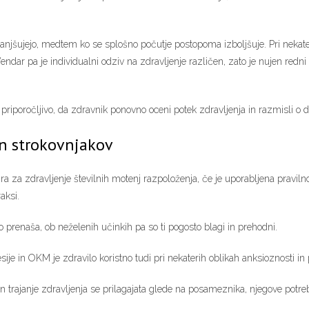
njšujejo, medtem ko se splošno počutje postopoma izboljšuje. Pri nekate
Vendar pa je individualni odziv na zdravljenje različen, zato je nujen redn
 priporočljivo, da zdravnik ponovno oceni potek zdravljenja in razmisli o 
in strokovnjakov
zbira za zdravljenje številnih motenj razpoloženja, če je uporabljena prav
aksi.
 prenaša, ob neželenih učinkih pa so ti pogosto blagi in prehodni.
ije in OKM je zdravilo koristno tudi pri nekaterih oblikah anksioznosti in
 trajanje zdravljenja se prilagajata glede na posameznika, njegove potrebe