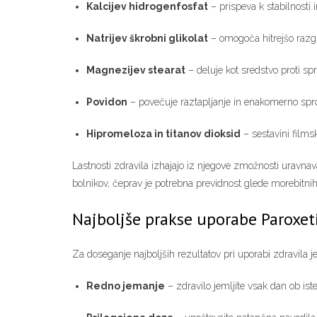
Kalcijev hidrogenfosfat
– prispeva k stabilnosti 
Natrijev škrobni glikolat
– omogoča hitrejšo razgr
Magnezijev stearat
– deluje kot sredstvo proti sp
Povidon
– povečuje raztapljanje in enakomerno spr
Hipromeloza in titanov dioksid
– sestavini filmsk
Lastnosti zdravila izhajajo iz njegove zmožnosti uravnav
bolnikov, čeprav je potrebna previdnost glede morebitnih 
Najboljše prakse uporabe Paroxet
Za doseganje najboljših rezultatov pri uporabi zdravila 
Redno jemanje
– zdravilo jemljite vsak dan ob iste