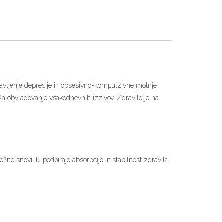
ravljenje depresije in obsesivno-kompulzivne motnje
ša obvladovanje vsakodnevnih izzivov. Zdravilo je na
ne snovi, ki podpirajo absorpcijo in stabilnost zdravila.