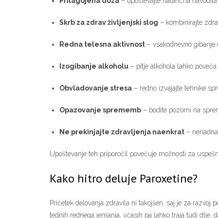
Prilagojena doza
– upoštevajte natančna navodila
Skrb za zdrav življenjski slog
– kombinirajte zdrav
Redna telesna aktivnost
– vsakodnevno gibanje d
Izogibanje alkoholu
– pitje alkohola lahko poveča
Obvladovanje stresa
– redno izvajajte tehnike spr
Opazovanje sprememb
– bodite pozorni na spre
Ne prekinjajte zdravljenja naenkrat
– nenadna 
Upoštevanje teh priporočil povečuje možnosti za uspešno
Kako hitro deluje Paroxetine?
Pričetek delovanja zdravila ni takojšen, saj je za razvoj 
tednih rednega jemanja, včasih pa lahko traja tudi dlje,