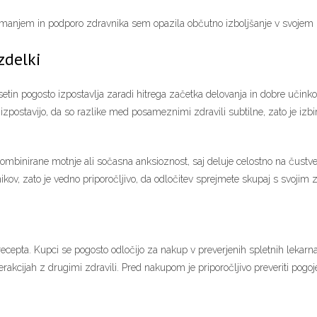
jemanjem in podporo zdravnika sem opazila občutno izboljšanje v svojem 
zdelki
etin pogosto izpostavlja zaradi hitrega začetka delovanja in dobre učinkov
izpostavijo, da so razlike med posameznimi zdravili subtilne, zato je izb
kombinirane motnje ali sočasna anksioznost, saj deluje celostno na čustven
nikov, zato je vedno priporočljivo, da odločitev sprejmete skupaj s svojim
ecepta. Kupci se pogosto odločijo za nakup v preverjenih spletnih lekarnah 
erakcijah z drugimi zdravili. Pred nakupom je priporočljivo preveriti pogoj