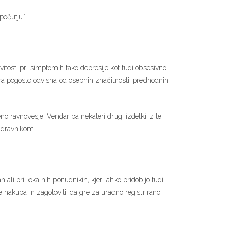
počutju.”
itosti pri simptomih tako depresije kot tudi obsesivno-
ira pogosto odvisna od osebnih značilnosti, predhodnih
o ravnovesje. Vendar pa nekateri drugi izdelki iz te
 zdravnikom.
ali pri lokalnih ponudnikih, kjer lahko pridobijo tudi
e nakupa in zagotoviti, da gre za uradno registrirano