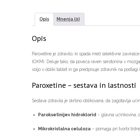
Opis
Mnenja (0)
Opis
Paroxetine je zdravilo, ki spada med selektivne zaviral
(OKM). Deluje tako, da poveča raven serotonina v možgan
voljo v obliki tablet in ga predpisuje zdravnik na podla
Paroxetine – sestava in lastnosti
Sestava zdravila je skrbno oblikovana, da zagotavlja učin
Paroksetinijev hidroklorid
– glavna učinkovina, o
Mikrokristalna celuloza
– pomaga pri tvorbi trdne 