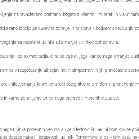
 glede odmerka; nikoli ne povečujte ali zmanjšujte odmerka sami brez p
ljenje z uravnoteženo prehrano, bogato z vitamini, minerali in vlakninami
okazano izboljšuje duševno zdravje in prispeva k boljšemu delovanju zdr
 tveganje za neželene učinke ali zmanjša učinkovitost zdravila.
oščanja, kot so meditacija, dihalne vaje ali joga, kar pomaga ohranjati čus
membe v razpoloženju ali pojav novih simptomov in jih pravočasno sporoč
prekinitev jemanja lahko povzroči odtegnitvene simptome; prenehanje m
 in varno zdravljenje ter pomaga preprečiti morebitne zaplete.
polnega učinka potrebnih več dni ali celo tednov. Pri večini bolnikov se prvi
 da se doseže največji terapevtski učinek. Pomembno je, da v tem času ne o