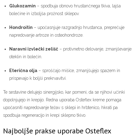
Glukozamin
– spodbuja obnovo hrustančnega tkiva, lajša
bolečine in izboljša prožnost sklepov.
Hondroitin
– upočasnjuje razgradnjo hrustanca, preprečuje
napredovanje artroze in osteohondroze.
Naravni izvlečki zelišč
– protivnetno delovanje, zmanjševanje
oteklin in bolečin.
Eterična olja
– sproščajo mišice, zmanjšujejo spazem in
prispevajo k boljši prekrvavitvi.
Te sestavine delujejo sinergijsko, kar pomeni, da se njihovi učinki
dopolnjujejo in krepijo. Redna uporaba Osteflex kreme pomaga
upočasniti napredovanje težav s sklepi in hrbtenico, hkrati pa
spodbuja regeneracijo in krepi sklepno tkivo.
Najboljše prakse uporabe Osteflex