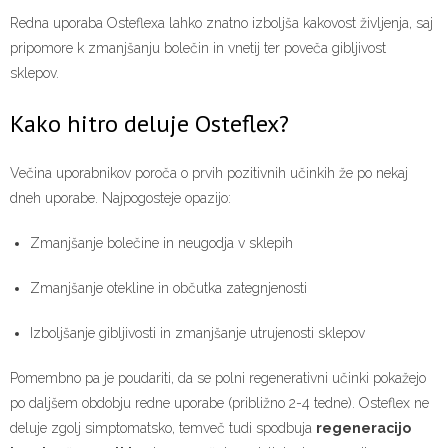
Redna uporaba Osteflexa lahko znatno izboljša kakovost življenja, saj
pripomore k zmanjšanju bolečin in vnetij ter poveča gibljivost
sklepov.
Kako hitro deluje Osteflex?
Večina uporabnikov poroča o prvih pozitivnih učinkih že po nekaj
dneh uporabe. Najpogosteje opazijo:
Zmanjšanje bolečine in neugodja v sklepih
Zmanjšanje otekline in občutka zategnjenosti
Izboljšanje gibljivosti in zmanjšanje utrujenosti sklepov
Pomembno pa je poudariti, da se polni regenerativni učinki pokažejo
po daljšem obdobju redne uporabe (približno 2-4 tedne). Osteflex ne
deluje zgolj simptomatsko, temveč tudi spodbuja
regeneracijo