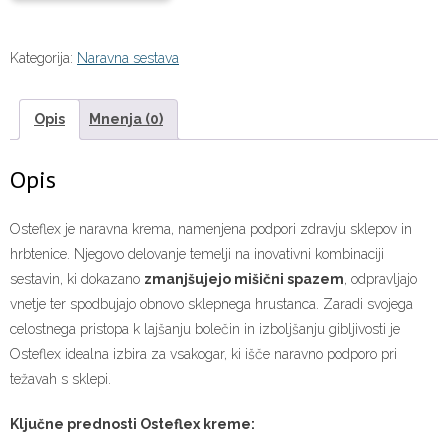
Kategorija:
Naravna sestava
Opis
Mnenja (0)
Opis
Osteflex je naravna krema, namenjena podpori zdravju sklepov in
hrbtenice. Njegovo delovanje temelji na inovativni kombinaciji
sestavin, ki dokazano
zmanjšujejo mišični spazem
, odpravljajo
vnetje ter spodbujajo obnovo sklepnega hrustanca. Zaradi svojega
celostnega pristopa k lajšanju bolečin in izboljšanju gibljivosti je
Osteflex idealna izbira za vsakogar, ki išče naravno podporo pri
težavah s sklepi.
Ključne prednosti Osteflex kreme: