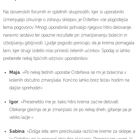
Na slovenskih forumih in spletnih skupnostih, kjer si uporabniki
izmenjujejo izkušnje o zdravju sklepov, je Osteflex vse pogostejša
tema pogovorov. Mnogi uporabniki pohvalijo njegovo hitro delovanje,
naravno sestavo ter opazne rezultate pri zmanjševanju bolečin in
izboljšanju gibljivosti. Ljudje pogosto poročajo, da je krema pomagala
tam, kjer drugi izdelki niso prinesli želenih učinkov. Spodaj si lahko
preberete nekaj tipičnih odzivov uporabnikov:
Maja
: »Po nekaj tednih uporabe Osteflexa se mi je bolečina v
kolenih občutno zmanjšala. Končno lahko brez težav hodim na
daljše sprehode!«
Igor
: »Presenetilo me je, kako hitro krema začne delovati.
Otekanje gležnja se je zmanjšalo že po nekaj dneh, gibanje pa je
veliko lažje.«
Sabina
: »Dolga leta sem preizkušala različne kreme za sklepe, a