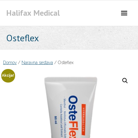
Skip
Halifax Medical
to
content
Osteflex
Domov
/
Naravna sestava
/ Osteflex
Akcija!