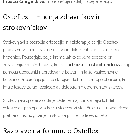
hrustančnega tkiva
in preprečuje nadaljnjo degeneracijo.
Osteflex – mnenja zdravnikov in
strokovnjakov
Strokovnjaki s področja ortopedije in fizioterapije cenijo Osteflex
predvsem zaradi naravne sestave in dokazanih koristi za sklepe in
hrbtenico. Poudarjajo, da je krema lahko odlična podpora pri
zdravljenju kroničnih težav, kot sta
artroza
in
osteohondroza
, saj
pomaga upočasniti napredovanje bolezni in lajša vsakodnevne
bolečine. Priporočajo jo tako starejšim kot mlajšim uporabnikom, ki
imajo težave zaradi poškodb ali dolgotrajnih obremenitev sklepov.
Strokovnjaki opozarjajo, da je Osteflex najučinkovitejši kot del
celostnega pristopa k zdravju sklepov, ki vključuje tudi uravnoteženo
prehrano, redno gibanje in skrb za primerno telesno težo.
Razprave na forumu o Osteflex