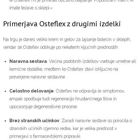
le Osteflex mi je prinesel občutno olajšanje. Priporočam vsem, ki
imate težave s sklepi.«
Primerjava Osteflex z drugimi izdelki
Na trgu je danes veliko krem in gelov za lajšanje bolečin v sklepih,
vendar se Osteflex odlikuje po nekaterih ključnih prednostih:
Naravna sestava
: Večina podobnih izdelkov vsebuje umetne ali
kemične dodatke, medtem ko Osteflex stavi izključno na
preverjene naravne sestavine.
Celostno delovanje
: Osteflex ne odpravlja le simptomov,
ampak spodbuja tudi regeneracijo hrustančnega tkiva in
upočasnjuje degenerativne procese.
Brez stranskih učinkov
: Zaradi naravne sestave so poročila o
stranskih učinkih izjemno redka, kar je velika prednost v
primerjavi s farmacevtskimi pripravki.