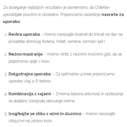
Za doseganje najboljših rezultatov je pomembno, da Osteflex
uporabljate pravilno in dosledno. Priporočamo naslednje
nasvete za
uporabo
:
Redna uporaba
– Kremo nanašajte dvakrat do trikrat na dan na
prizadeta območja (kolena, hrbet, ramena, komolci ipd.).
Nežno masiranje
– Kremo vtrite z nežnimi krožnimi gibi, da se
popolnoma vpije v kožo.
Dolgotrajna uporaba
– Za optimalne učinke priporočamo
uporabo vsaj 4-6 tednov.
Kombinacija z vajami
– Zmerna telesna aktivnost in raztezanje
še dodatno izboljšata delovanje kreme.
Izogibajte se stiku z očmi in sluznico
– Kremo nanašajte
izključno na zdravo kožo.