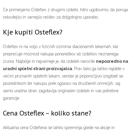
Če primerjamo Osteflex z drugimi izdelki, hitro ugotovimo, da ponuja
celovitejšo in varnejšo rešitev za dolgotrajno uporabo.
Kje kupiti Osteflex?
Osteflex ni na voljo v fizičnih oziroma stacionarnih lekarnah, kar
preprečuje možnost nakupa ponaredkov ali izdelkov neznanega
izvora. Najbolje in najvarneje je, da izdelek naročite
neposredno na
uradni spletni strani proizvajalca
. Prav tako ga lahko najdete v
večini priznanih spletnih lekarn, vendar je priporočljivo izogibati se
posrednikom ter nakupu prek oglasov na družbenih omrežjih, saj
samo uradna stran zagotavlja originalen izdelek in vse potrebne
garancije.
Cena Osteflex – koliko stane?
Aktualna cena Osteflexa se lahko spreminja glede na akcije in