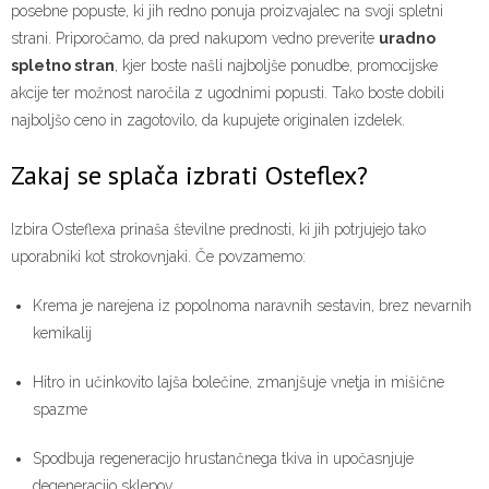
posebne popuste, ki jih redno ponuja proizvajalec na svoji spletni
strani. Priporočamo, da pred nakupom vedno preverite
uradno
spletno stran
, kjer boste našli najboljše ponudbe, promocijske
akcije ter možnost naročila z ugodnimi popusti. Tako boste dobili
najboljšo ceno in zagotovilo, da kupujete originalen izdelek.
Zakaj se splača izbrati Osteflex?
Izbira Osteflexa prinaša številne prednosti, ki jih potrjujejo tako
uporabniki kot strokovnjaki. Če povzamemo:
Krema je narejena iz popolnoma naravnih sestavin, brez nevarnih
kemikalij
Hitro in učinkovito lajša bolečine, zmanjšuje vnetja in mišične
spazme
Spodbuja regeneracijo hrustančnega tkiva in upočasnjuje
degeneracijo sklepov