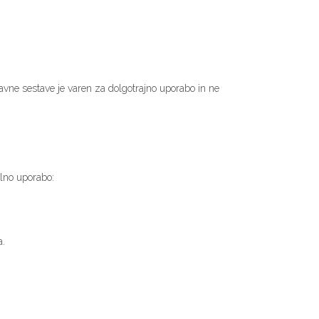
ravne sestave je varen za dolgotrajno uporabo in ne
alno uporabo:
a.