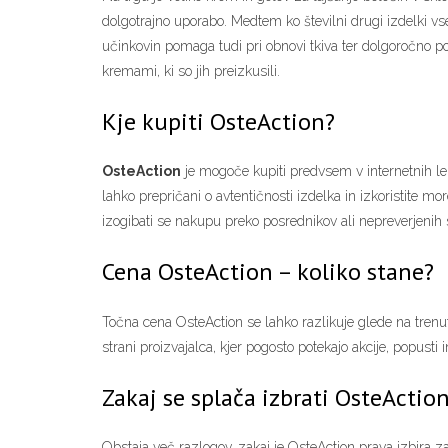
dolgotrajno uporabo. Medtem ko številni drugi izdelki vse
učinkovin pomaga tudi pri obnovi tkiva ter dolgoročno po
kremami, ki so jih preizkusili.
Kje kupiti OsteAction?
OsteAction
je mogoče kupiti predvsem v internetnih leka
lahko prepričani o avtentičnosti izdelka in izkoristite mo
izogibati se nakupu preko posrednikov ali nepreverjenih 
Cena OsteAction – koliko stane?
Točna cena OsteAction se lahko razlikuje glede na trenut
strani proizvajalca, kjer pogosto potekajo akcije, popusti
Zakaj se splača izbrati OsteActio
Obstaja več razlogov, zakaj je OsteAction prava izbira za