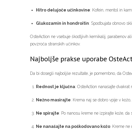
Hitro delujoče učinkovine
: Kofein, mentol in kamf
Glukozamin in hondroitin
: Spodbujata obnovo skl
OsteAction ne vsebuje škodljivih kemikalij, parabenov ali
povzroča stranskih učinkov.
Najboljše prakse uporabe OsteAc
Da bi dosegli najboljše rezultate, je pomembno, da OsteA
Rednost je ključna
: OsteAction nanašajte dvakrat 
Nežno masirajte
: Krema naj se dobro vpije v kožo,
Ne spirajte
: Po nanosu kreme ne izpirajte kože, da s
Ne nanašajte na poškodovano kožo
: Kreme ne u