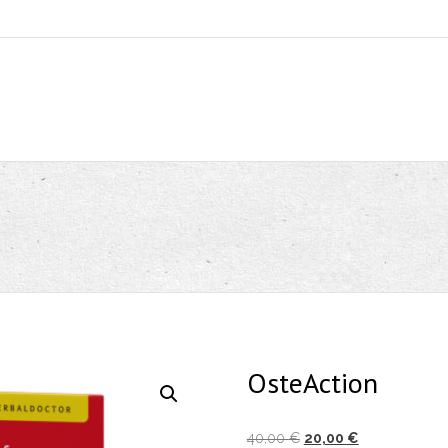
OsteAction
Izvirna
Trenutna
40,00
€
20,00
€