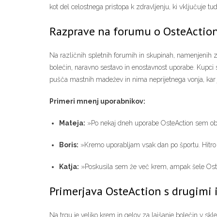
kot del celostnega pristopa k zdravljenju, ki vključuje t
Razprave na forumu o OsteActio
Na različnih spletnih forumih in skupinah, namenjenih zd
bolečin, naravno sestavo in enostavnost uporabe. Kupci s
pušča mastnih madežev in nima neprijetnega vonja, ka
Primeri mnenj uporabnikov:
Mateja:
»Po nekaj dneh uporabe OsteAction sem obču
Boris:
»Kremo uporabljam vsak dan po športu. Hitro se 
Katja:
»Poskusila sem že več krem, ampak šele OsteA
Primerjava OsteAction s drugimi 
Na trgu je veliko krem in gelov za lajšanje bolečin v sk