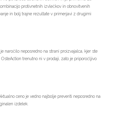
kombinacijo protivnetnih izvlečkov in obnovitvenih
nje in bolj trajne rezultate v primerjavi z drugimi
je naročilo neposredno na strani proizvajalca, kjer ste
OsteAction trenutno ni v prodaji, zato je priporočljivo
Aktualno ceno je vedno najbolje preveriti neposredno na
iginalen izdelek.