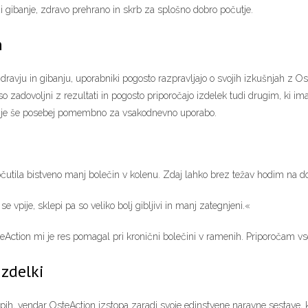
udi gibanje, zdravo prehrano in skrb za splošno dobro počutje.
n
ravju in gibanju, uporabniki pogosto razpravljajo o svojih izkušnjah z Ost
o zadovoljni z rezultati in pogosto priporočajo izdelek tudi drugim, ki im
r je še posebej pomembno za vsakodnevno uporabo.
tila bistveno manj bolečin v kolenu. Zdaj lahko brez težav hodim na d
vpije, sklepi pa so veliko bolj gibljivi in manj zategnjeni.«
ction mi je res pomagal pri kronični bolečini v ramenih. Priporočam vs
izdelki
lepih, vendar OsteAction izstopa zaradi svoje edinstvene naravne sestave,