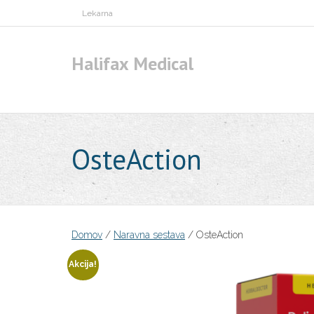
Skip
Lekarna
to
content
Halifax Medical
OsteAction
Domov
/
Naravna sestava
/ OsteAction
Akcija!