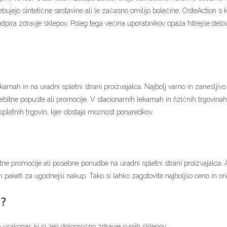
bujejo sintetične sestavine ali le začasno omilijo bolečine, OsteAction s 
dpira zdravje sklepov. Poleg tega večina uporabnikov opaža hitrejše delova
rnah in na uradni spletni strani proizvajalca. Najbolj varno in zanesljivo 
rebitne popuste ali promocije. V stacionarnih lekarnah in fizičnih trgovinah 
spletnih trgovin, kjer obstaja možnost ponaredkov.
ne promocije ali posebne ponudbe na uradni spletni strani proizvajalca. 
 in paketi za ugodnejši nakup. Tako si lahko zagotovite najboljšo ceno in or
n?
 vsakogar, ki si želi dolgoročno zdravje svojih sklepov: