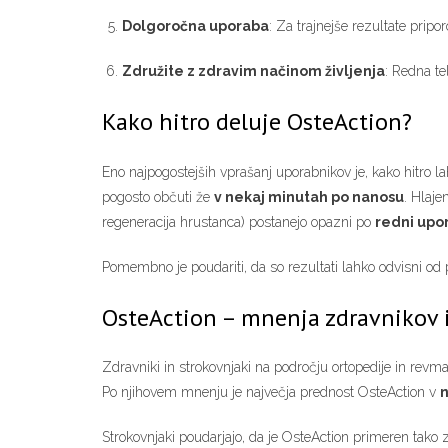
Dolgoročna uporaba
: Za trajnejše rezultate prip
Združite z zdravim načinom življenja
: Redna te
Kako hitro deluje OsteAction?
Eno najpogostejših vprašanj uporabnikov je, kako hitro la
pogosto občuti že
v nekaj minutah po nanosu
. Hlaje
regeneracija hrustanca) postanejo opazni po
redni upor
Pomembno je poudariti, da so rezultati lahko odvisni od
OsteAction – mnenja zdravnikov 
Zdravniki in strokovnjaki na področju ortopedije in revm
Po njihovem mnenju je največja prednost OsteAction v
n
Strokovnjaki poudarjajo, da je OsteAction primeren tako za