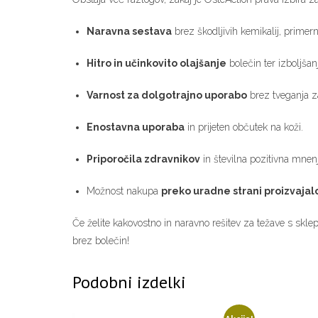
Naravna sestava
brez škodljivih kemikalij, primern
Hitro in učinkovito olajšanje
bolečin ter izboljšanj
Varnost za dolgotrajno uporabo
brez tveganja z
Enostavna uporaba
in prijeten občutek na koži.
Priporočila zdravnikov
in številna pozitivna mnen
Možnost nakupa
preko uradne strani proizvajal
Če želite kakovostno in naravno rešitev za težave s skle
brez bolečin!
Podobni izdelki