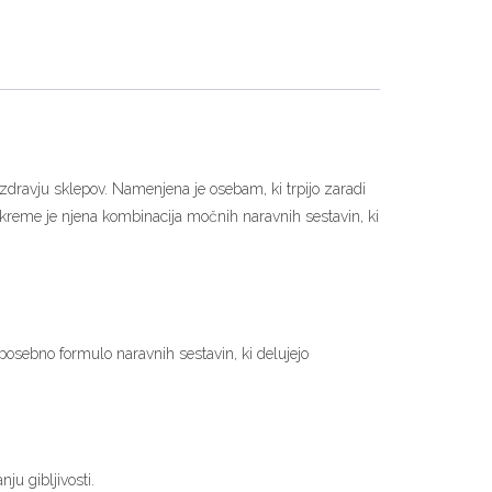
o zdravju sklepov. Namenjena je osebam, ki trpijo zaradi
ion kreme je njena kombinacija močnih naravnih sestavin, ki
osebno formulo naravnih sestavin, ki delujejo
ju gibljivosti.