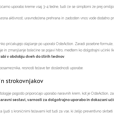
oročamo uporabo kreme vsaj 3-4 tedne, tudi če se simptomi že prej omilijo
lesna aktivnost, uravnotežena prehrana in zadosten vnos vode dodatno pr
hko pričakujejo olajšanje po uporabi OsteAction. Zaradi posebne formule, 
nje in zmanjšanje bolečine se pojavi hitro, medtem ko dolgotrajni učinki (ko
abi v obdobju dveh do štirih tednov
.
 posameznika, resnosti težave ter doslednosti uporabe.
in strokovnjakov
atologije pogosto priporočajo uporabo naravnih krem, kot je OsteAction, za
aravni sestavi, varnosti za dolgotrajno uporabo in dokazani uči
 ljudi s kroničnimi težavami kot tudi za vse, ki želijo preventivno skrbeti