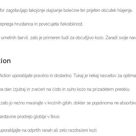
or zagotavljajo takojšnje olajšanje bolečine ter prijeten občutek hlajenja.
epnega hrustanca in povečujeta fleksibilnost.
 umetnih barvil, zato je primeren tudi za občutljivo kožo. Zaradi svoje na
tion
ction uporabljate pravilno in dosledno. Tukaj je nekaj nasvetov za optim
na dan (zjutraj in zvečer) na čisto in suho kožo na prizadetem predelu.
 zato jo nežno masirajte v krožnih gibih, dokler se popolnoma ne absorbir
estavine prodrejo globlje v tkivo.
porabljajte na odprtih ranah ali zelo razdraženi koži.