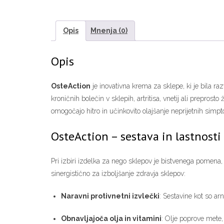
Opis
Mnenja (0)
Opis
OsteAction
je inovativna krema za sklepe, ki je bila ra
kroničnih bolečin v sklepih, artritisa, vnetij ali prepros
omogočajo hitro in učinkovito olajšanje neprijetnih simp
OsteAction – sestava in lastnosti
Pri izbiri izdelka za nego sklepov je bistvenega pomena
sinergistično za izboljšanje zdravja sklepov:
Naravni protivnetni izvlečki
: Sestavine kot so arn
Obnavljajoča olja in vitamini
: Olje poprove mete, 