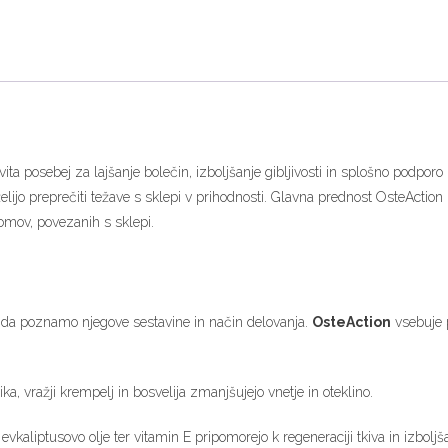
zvita posebej za lajšanje bolečin, izboljšanje gibljivosti in splošno podpor
to želijo preprečiti težave s sklepi v prihodnosti. Glavna prednost OsteAct
tomov, povezanih s sklepi.
, da poznamo njegove sestavine in način delovanja.
OsteAction
vsebuje p
ika, vražji krempelj in bosvelija zmanjšujejo vnetje in oteklino.
evkaliptusovo olje ter vitamin E pripomorejo k regeneraciji tkiva in izboljšan