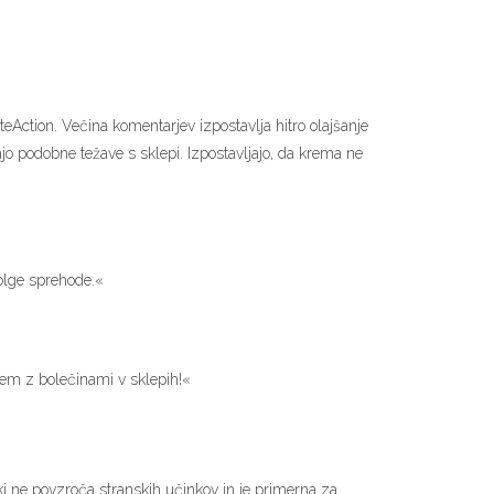
eAction. Večina komentarjev izpostavlja hitro olajšanje
ajo podobne težave s sklepi. Izpostavljajo, da krema ne
olge sprehode.«
em z bolečinami v sklepih!«
 ki ne povzroča stranskih učinkov in je primerna za