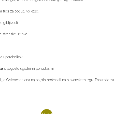
a tudi za občutljivo kožo.
e gibljivosti.
a stranske učinke.
ja uporabnikov.
ca
s pogosto ugodnimi ponudbami.
pi, je OsteAction ena najboljših možnosti na slovenskem trgu. Poskrbite za