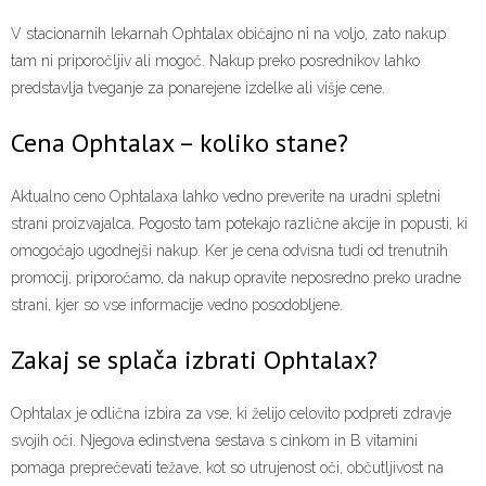
V stacionarnih lekarnah Ophtalax običajno ni na voljo, zato nakup
tam ni priporočljiv ali mogoč. Nakup preko posrednikov lahko
predstavlja tveganje za ponarejene izdelke ali višje cene.
Cena Ophtalax – koliko stane?
Aktualno ceno Ophtalaxa lahko vedno preverite na uradni spletni
strani proizvajalca. Pogosto tam potekajo različne akcije in popusti, ki
omogočajo ugodnejši nakup. Ker je cena odvisna tudi od trenutnih
promocij, priporočamo, da nakup opravite neposredno preko uradne
strani, kjer so vse informacije vedno posodobljene.
Zakaj se splača izbrati Ophtalax?
Ophtalax je odlična izbira za vse, ki želijo celovito podpreti zdravje
svojih oči. Njegova edinstvena sestava s cinkom in B vitamini
pomaga preprečevati težave, kot so utrujenost oči, občutljivost na