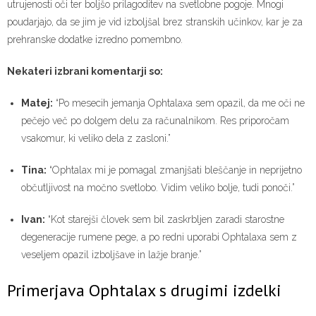
utrujenosti oči ter boljšo prilagoditev na svetlobne pogoje. Mnogi
poudarjajo, da se jim je vid izboljšal brez stranskih učinkov, kar je za
prehranske dodatke izredno pomembno.
Nekateri izbrani komentarji so:
Matej:
“Po mesecih jemanja Ophtalaxa sem opazil, da me oči ne
pečejo več po dolgem delu za računalnikom. Res priporočam
vsakomur, ki veliko dela z zasloni.”
Tina:
“Ophtalax mi je pomagal zmanjšati bleščanje in neprijetno
občutljivost na močno svetlobo. Vidim veliko bolje, tudi ponoči.”
Ivan:
“Kot starejši človek sem bil zaskrbljen zaradi starostne
degeneracije rumene pege, a po redni uporabi Ophtalaxa sem z
veseljem opazil izboljšave in lažje branje.”
Primerjava Ophtalax s drugimi izdelki