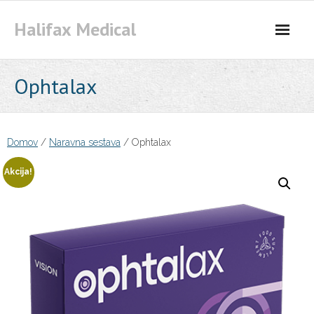
Skip
Halifax Medical
to
content
Ophtalax
Domov
/
Naravna sestava
/ Ophtalax
Akcija!