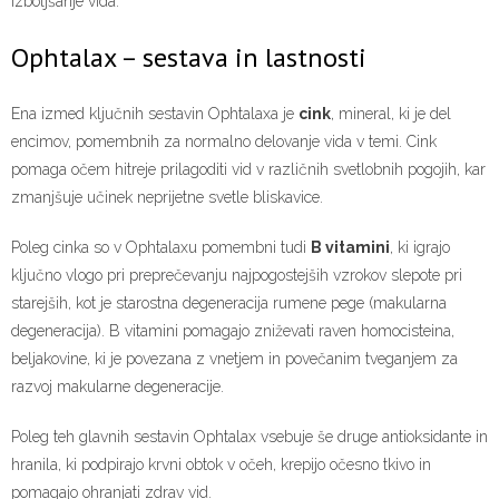
izboljšanje vida.
Ophtalax – sestava in lastnosti
Ena izmed ključnih sestavin Ophtalaxa je
cink
, mineral, ki je del
encimov, pomembnih za normalno delovanje vida v temi. Cink
pomaga očem hitreje prilagoditi vid v različnih svetlobnih pogojih, kar
zmanjšuje učinek neprijetne svetle bliskavice.
Poleg cinka so v Ophtalaxu pomembni tudi
B vitamini
, ki igrajo
ključno vlogo pri preprečevanju najpogostejših vzrokov slepote pri
starejših, kot je starostna degeneracija rumene pege (makularna
degeneracija). B vitamini pomagajo zniževati raven homocisteina,
beljakovine, ki je povezana z vnetjem in povečanim tveganjem za
razvoj makularne degeneracije.
Poleg teh glavnih sestavin Ophtalax vsebuje še druge antioksidante in
hranila, ki podpirajo krvni obtok v očeh, krepijo očesno tkivo in
pomagajo ohranjati zdrav vid.