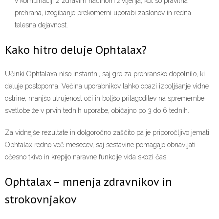
v kombinaciji z zdravim načinom življenja, kot so pravilna
prehrana, izogibanje prekomerni uporabi zaslonov in redna
telesna dejavnost.
Kako hitro deluje Ophtalax?
Učinki Ophtalaxa niso instantni, saj gre za prehransko dopolnilo, ki
deluje postopoma. Večina uporabnikov lahko opazi izboljšanje vidne
ostrine, manjšo utrujenost oči in boljšo prilagoditev na spremembe
svetlobe že v prvih tednih uporabe, običajno po 3 do 6 tednih.
Za vidnejše rezultate in dolgoročno zaščito pa je priporočljivo jemati
Ophtalax redno več mesecev, saj sestavine pomagajo obnavljati
očesno tkivo in krepijo naravne funkcije vida skozi čas.
Ophtalax – mnenja zdravnikov in
strokovnjakov