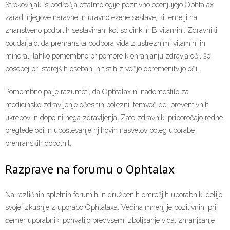
Strokovnjaki s področja oftalmologije pozitivno ocenjujejo Ophtalax
zaradi njegove naravne in uravnotežene sestave, ki temelji na
znanstveno podprtih sestavinah, kot so cink in B vitamini. Zdravniki
poudarjajo, da prehranska podpora vida z ustreznimi vitamini in
minerali lahko pomembno pripomore k ohranjanju zdravja oči, še
posebej pri starejših osebah in tistih z večjo obremenitvijo oči.
Pomembno pa je razumeti, da Ophtalax ni nadomestilo za
medicinsko zdravljenje očesnih bolezni, temveč del preventivnih
ukrepov in dopolnilnega zdravljenja. Zato zdravniki priporočajo redne
preglede oči in upoštevanje njihovih nasvetov poleg uporabe
prehranskih dopolnil.
Razprave na forumu o Ophtalax
Na različnih spletnih forumih in družbenih omrežjih uporabniki delijo
svoje izkušnje z uporabo Ophtalaxa. Večina mnenj je pozitivnih, pri
čemer uporabniki pohvalijo predvsem izboljšanje vida, zmanjšanje