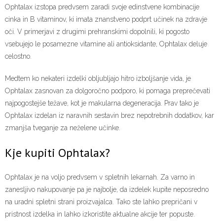
Ophtalax izstopa predvsem zaradi svoje edinstvene kombinacije
cinka in B vitaminov, ki imata znanstveno podprt učinek na zdravje
oči. V primerjavi z drugimi prehranskimi dopolnili, ki pogosto
vsebujejo le posamezne vitamine ali antioksidante, Ophtalax deluje
celostno.
Medtem ko nekateri izdelki obljubljajo hitro izboljšanje vida, je
Ophtalax zasnovan za dolgoročno podporo, ki pomaga preprečevati
najpogostejše težave, kot je makularna degeneracija. Prav tako je
Ophtalax izdelan iz naravnih sestavin brez nepotrebnih dodatkov, kar
zmanjša tveganje za neželene učinke.
Kje kupiti Ophtalax?
Ophtalax je na voljo predvsem v spletnih lekarnah. Za varno in
zanesljivo nakupovanje pa je najbolje, da izdelek kupite neposredno
na uradni spletni strani proizvajalca. Tako ste lahko prepričani v
pristnost izdelka in lahko izkoristite aktualne akcije ter popuste.