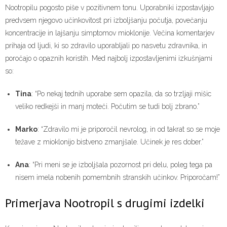
Nootropilu pogosto piše v pozitivnem tonu. Uporabniki izpostavljajo
predvsem njegovo učinkovitost pri izboljšanju počutja, povečanju
koncentracije in lajšanju simptomov mioklonije. Večina komentarjev
prihaja od ljudi, ki so zdravilo uporabljali po nasvetu zdravnika, in
poročajo o opaznih koristih. Med najbolj izpostavljenimi izkušnjami
so:
Tina
: “Po nekaj tednih uporabe sem opazila, da so trzljaji mišic
veliko redkejši in manj moteči. Počutim se tudi bolj zbrano.”
Marko
: “Zdravilo mi je priporočil nevrolog, in od takrat so se moje
težave z mioklonijo bistveno zmanjšale. Učinek je res dober.”
Ana
: “Pri meni se je izboljšala pozornost pri delu, poleg tega pa
nisem imela nobenih pomembnih stranskih učinkov. Priporočam!”
Primerjava Nootropil s drugimi izdelki