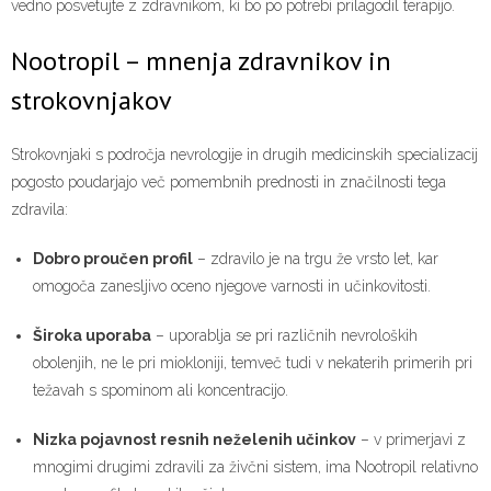
vedno posvetujte z zdravnikom, ki bo po potrebi prilagodil terapijo.
Nootropil – mnenja zdravnikov in
strokovnjakov
Strokovnjaki s področja nevrologije in drugih medicinskih specializacij
pogosto poudarjajo več pomembnih prednosti in značilnosti tega
zdravila:
Dobro proučen profil
– zdravilo je na trgu že vrsto let, kar
omogoča zanesljivo oceno njegove varnosti in učinkovitosti.
Široka uporaba
– uporablja se pri različnih nevroloških
obolenjih, ne le pri miokloniji, temveč tudi v nekaterih primerih pri
težavah s spominom ali koncentracijo.
Nizka pojavnost resnih neželenih učinkov
– v primerjavi z
mnogimi drugimi zdravili za živčni sistem, ima Nootropil relativno