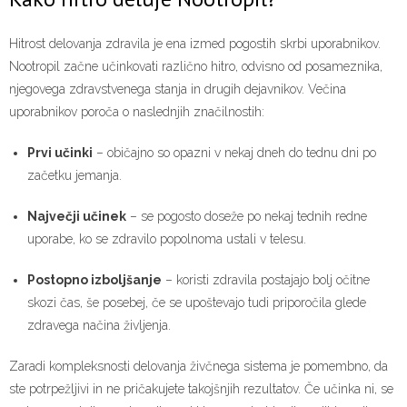
Hitrost delovanja zdravila je ena izmed pogostih skrbi uporabnikov.
Nootropil začne učinkovati različno hitro, odvisno od posameznika,
njegovega zdravstvenega stanja in drugih dejavnikov. Večina
uporabnikov poroča o naslednjih značilnostih:
Prvi učinki
– običajno so opazni v nekaj dneh do tednu dni po
začetku jemanja.
Največji učinek
– se pogosto doseže po nekaj tednih redne
uporabe, ko se zdravilo popolnoma ustali v telesu.
Postopno izboljšanje
– koristi zdravila postajajo bolj očitne
skozi čas, še posebej, če se upoštevajo tudi priporočila glede
zdravega načina življenja.
Zaradi kompleksnosti delovanja živčnega sistema je pomembno, da
ste potrpežljivi in ne pričakujete takojšnjih rezultatov. Če učinka ni, se