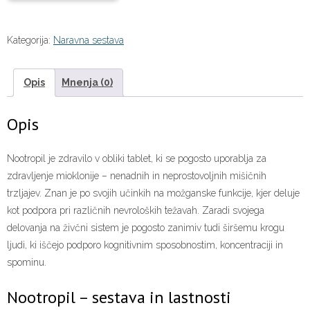
Kategorija:
Naravna sestava
Opis
Mnenja (0)
Opis
Nootropil je zdravilo v obliki tablet, ki se pogosto uporablja za
zdravljenje mioklonije – nenadnih in neprostovoljnih mišičnih
trzljajev. Znan je po svojih učinkih na možganske funkcije, kjer deluje
kot podpora pri različnih nevroloških težavah. Zaradi svojega
delovanja na živčni sistem je pogosto zanimiv tudi širšemu krogu
ljudi, ki iščejo podporo kognitivnim sposobnostim, koncentraciji in
spominu.
Nootropil – sestava in lastnosti