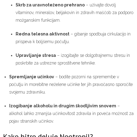
Skrb za uravnoteženo prehrano
– uživajte dovolj
vitaminov, mineralov, beljakovin in zdravih maščob za podporo
možganskim funkcijam.
Redna telesna aktivnost
– gibanje spodbuja cirkulacijo in
prispeva k boljšemu počutju.
Upravljanje stresa
– izogibajte se dolgotrajnemu stresu in
poskrbite za ustrezne sprostitvene tehnike.
Spremljanje učinkov
– bodite pozorni na spremembe v
počutju in morebitne neželene učinke ter jih pravočasno sporočite
svojemu zdravniku.
Izogibanje alkoholu in drugim škodljivim snovem
–
alkohol lahko zmanjša učinkovitost zdravila in poveča možnost za
pojav stranskih učinkov.
Kako hitro deluje Nootropil?