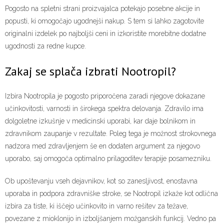
Pogosto na spletni strani proizvajalca potekajo posebne akcije in
popusti, ki omogočajo ugodnejši nakup. S tem si lahko zagotovite
originalni izdelek po najboljši ceni in izkoristite morebitne dodatne
ugodnosti za redne kupce.
Zakaj se splača izbrati Nootropil?
Izbira Nootropila je pogosto priporočena zaradi njegove dokazane
učinkovitosti, varnosti in širokega spektra delovanja. Zdravilo ima
dolgoletne izkušnje v medicinski uporabi, kar daje bolnikom in
zdravnikom zaupanje v rezultate. Poleg tega je možnost strokovnega
nadzora med zdravljenjem še en dodaten argument za njegovo
uporabo, saj omogoča optimalno prilagoditev terapije posamezniku.
Ob upoštevanju vseh dejavnikov, kot so zanesljivost, enostavna
uporaba in podpora zdravniške stroke, se Nootropil izkaže kot odlična
izbira za tiste, ki iščejo učinkovito in varno rešitev za težave,
povezane z mioklonijo in izboljšanjem možganskih funkcij. Vedno pa