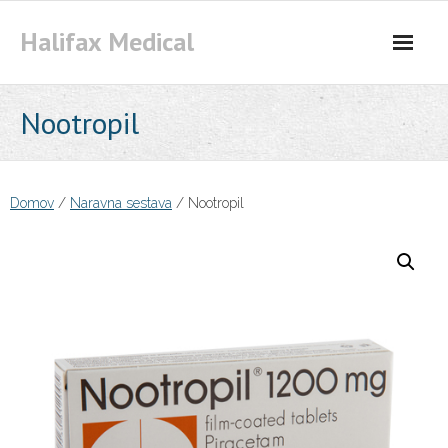
Skip
Halifax Medical
to
content
Nootropil
Domov
/
Naravna sestava
/ Nootropil