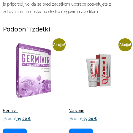
je priporočljivo, da se pred začetkom uporabe posvetujete z
zdravnikom in dosledno sledite njegovim navodilom.
Podobni izdelki
Akcija!
Akcija!
Germivir
Varicone
Izvirna
Trenutna
Izvirna
Trenutna
78,00
€
39,00
€
78,00
€
39,00
€
cena
cena
cena
cena
je
je:
je
je: