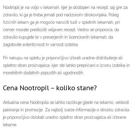
Nootropil je na voljo v lekarnah, kjer je dostopen na recept, saj gre za
zdravilo, ki ga je treba jemati pod nadzorom strokovnjaka. Poleg
fizičnih lekarn ga je mogoče naročiti tudi v spletnih lekarnah, pri
čemer morate predložiti veljaven recept. Vedno se priporoča, da
zdravilo kupujete le v preverjenih in licenciranih lekarnah, da
zagotovite avtentičnost in varnost izdelka.
Pri nakupu na spletu je priporočljivo izbrati uradne distributerje ali
spletno stran proizvajalca, kjer ste lahko prepričani o izvoru izdelka in
morebitnih dodatnih popustih ali ugodnostih.
Cena Nootropil – koliko stane?
Aktualna cena Nootropila se lahko razlikuje glede na lekarno, velikost
pakiranja in promocije. Za najbolj sveže informacije o strošku zdravila
je priporočljivo obiskati uradno spletno stran proizvajalca ali izbrane
lekarne.