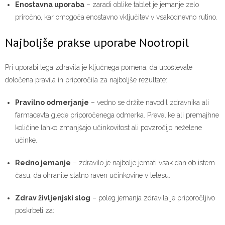
Enostavna uporaba
– zaradi oblike tablet je jemanje zelo
priročno, kar omogoča enostavno vključitev v vsakodnevno rutino.
Najboljše prakse uporabe Nootropil
Pri uporabi tega zdravila je ključnega pomena, da upoštevate
določena pravila in priporočila za najboljše rezultate:
Pravilno odmerjanje
– vedno se držite navodil zdravnika ali
farmacevta glede priporočenega odmerka. Prevelike ali premajhne
količine lahko zmanjšajo učinkovitost ali povzročijo neželene
učinke.
Redno jemanje
– zdravilo je najbolje jemati vsak dan ob istem
času, da ohranite stalno raven učinkovine v telesu.
Zdrav življenjski slog
– poleg jemanja zdravila je priporočljivo
poskrbeti za: