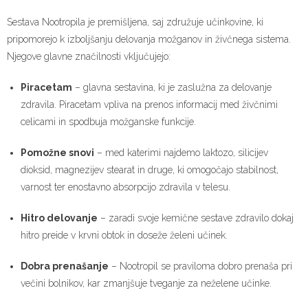
Sestava Nootropila je premišljena, saj združuje učinkovine, ki
pripomorejo k izboljšanju delovanja možganov in živčnega sistema.
Njegove glavne značilnosti vključujejo:
Piracetam
– glavna sestavina, ki je zaslužna za delovanje
zdravila. Piracetam vpliva na prenos informacij med živčnimi
celicami in spodbuja možganske funkcije.
Pomožne snovi
– med katerimi najdemo laktozo, silicijev
dioksid, magnezijev stearat in druge, ki omogočajo stabilnost,
varnost ter enostavno absorpcijo zdravila v telesu.
Hitro delovanje
– zaradi svoje kemične sestave zdravilo dokaj
hitro preide v krvni obtok in doseže želeni učinek.
Dobra prenašanje
– Nootropil se praviloma dobro prenaša pri
večini bolnikov, kar zmanjšuje tveganje za neželene učinke.