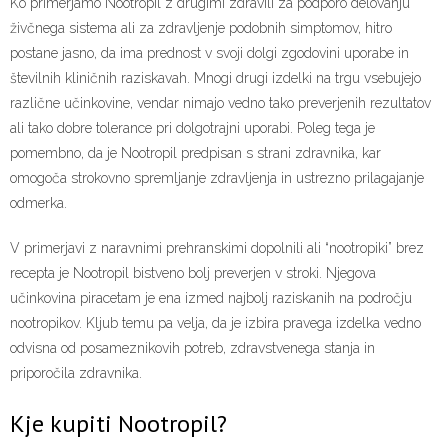
Ko primerjamo Nootropil z drugimi zdravili za podporo delovanju
živčnega sistema ali za zdravljenje podobnih simptomov, hitro
postane jasno, da ima prednost v svoji dolgi zgodovini uporabe in
številnih kliničnih raziskavah. Mnogi drugi izdelki na trgu vsebujejo
različne učinkovine, vendar nimajo vedno tako preverjenih rezultatov
ali tako dobre tolerance pri dolgotrajni uporabi. Poleg tega je
pomembno, da je Nootropil predpisan s strani zdravnika, kar
omogoča strokovno spremljanje zdravljenja in ustrezno prilagajanje
odmerka.
V primerjavi z naravnimi prehranskimi dopolnili ali “nootropiki” brez
recepta je Nootropil bistveno bolj preverjen v stroki. Njegova
učinkovina piracetam je ena izmed najbolj raziskanih na področju
nootropikov. Kljub temu pa velja, da je izbira pravega izdelka vedno
odvisna od posameznikovih potreb, zdravstvenega stanja in
priporočila zdravnika.
Kje kupiti Nootropil?