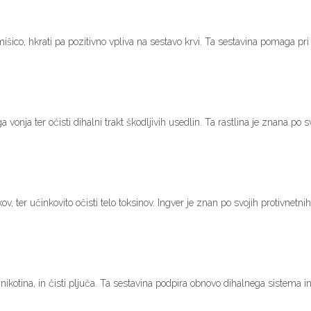
mišico, hkrati pa pozitivno vpliva na sestavo krvi. Ta sestavina pomaga pri
vonja ter očisti dihalni trakt škodljivih usedlin. Ta rastlina je znana po s
v, ter učinkovito očisti telo toksinov. Ingver je znan po svojih protivnetnih
i nikotina, in čisti pljuča. Ta sestavina podpira obnovo dihalnega sistem