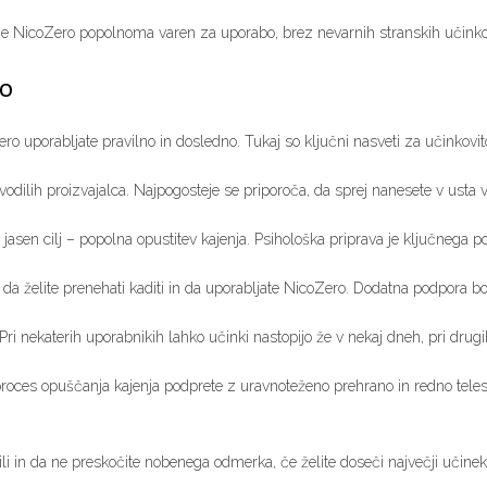
n je NicoZero popolnoma varen za uporabo, brez nevarnih stranskih učinko
ro
o uporabljate pravilno in dosledno. Tukaj so ključni nasveti za učinkovit
odilih proizvajalca. Najpogosteje se priporoča, da sprej nanesete v usta vs
jasen cilj – popolna opustitev kajenja. Psihološka priprava je ključnega
, da želite prenehati kaditi in da uporabljate NicoZero. Dodatna podpora 
i nekaterih uporabnikih lahko učinki nastopijo že v nekaj dneh, pri drugi
 proces opuščanja kajenja podprete z uravnoteženo prehrano in redno teles
 in da ne preskočite nobenega odmerka, če želite doseči največji učinek