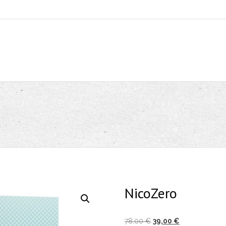
NicoZero
Izvirna
Trenutna
78,00
€
39,00
€