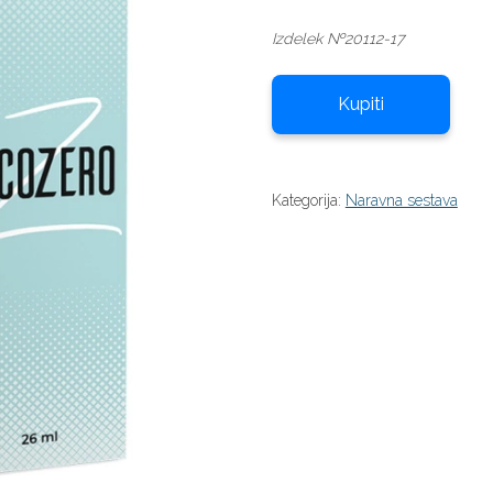
cena
cena
Izdelek №20112-17
je
je:
bila:
39,00 €.
78,00 €.
Kupiti
Kategorija:
Naravna sestava