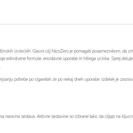
 rastlinskih izvlečkih. Glavni cilj NicoZero je pomagati posameznikom, da
voje edinstvene formule, enostavne uporabe in hitrega učinka. Sprej deluje
.
anju potrebe po cigaretah že po nekaj dneh uporabe. Izdelek je zasnovan
naravna sestava. Aktivne sestavine so izbrane tako, da ciljajo na ključne 