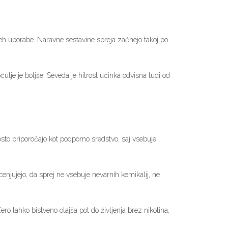
neh uporabe. Naravne sestavine spreja začnejo takoj po
utje je boljše. Seveda je hitrost učinka odvisna tudi od
gosto priporočajo kot podporno sredstvo, saj vsebuje
enjujejo, da sprej ne vsebuje nevarnih kemikalij, ne
ro lahko bistveno olajša pot do življenja brez nikotina,