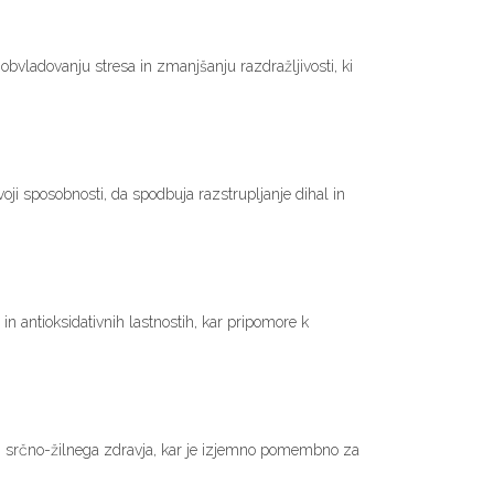
 obvladovanju stresa in zmanjšanju razdražljivosti, ki
voji sposobnosti, da spodbuja razstrupljanje dihal in
 in antioksidativnih lastnostih, kar pripomore k
a in srčno-žilnega zdravja, kar je izjemno pomembno za