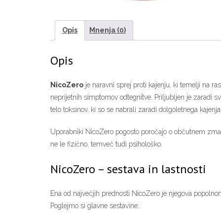
Opis
Mnenja (0)
Opis
NicoZero
je naravni sprej proti kajenju, ki temelji na
neprijetnih simptomov odtegnitve. Priljubljen je zaradi s
telo toksinov, ki so se nabrali zaradi dolgoletnega kajenja
Uporabniki NicoZero pogosto poročajo o občutnem zmanjš
ne le fizično, temveč tudi psihološko.
NicoZero – sestava in lastnosti
Ena od največjih prednosti NicoZero je njegova popolnoma 
Poglejmo si glavne sestavine: