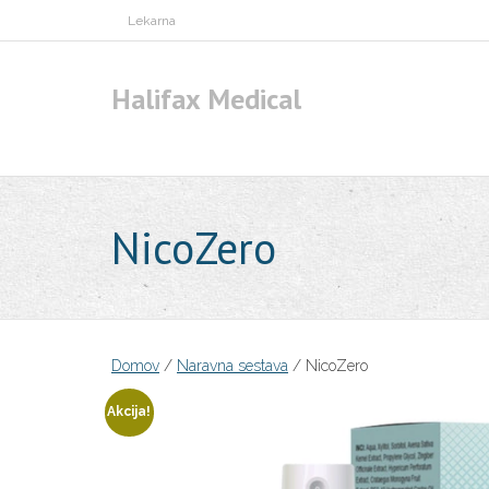
Skip
Lekarna
to
content
Halifax Medical
NicoZero
Domov
/
Naravna sestava
/ NicoZero
Akcija!