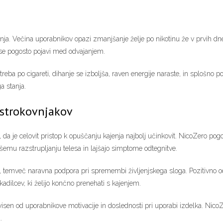
anja. Večina uporabnikov opazi zmanjšanje želje po nikotinu že v prvih d
ki se pogosto pojavi med odvajanjem.
eba po cigareti, dihanje se izboljša, raven energije naraste, in splošno poč
a stanja.
 strokovnjakov
o, da je celovit pristop k opuščanju kajenja najbolj učinkovit. NicoZero po
jšemu razstrupljanju telesa in lajšajo simptome odtegnitve.
, temveč naravna podpora pri spremembi življenjskega sloga. Pozitivno oc
adilcev, ki želijo končno prenehati s kajenjem.
visen od uporabnikove motivacije in doslednosti pri uporabi izdelka. NicoZe
.