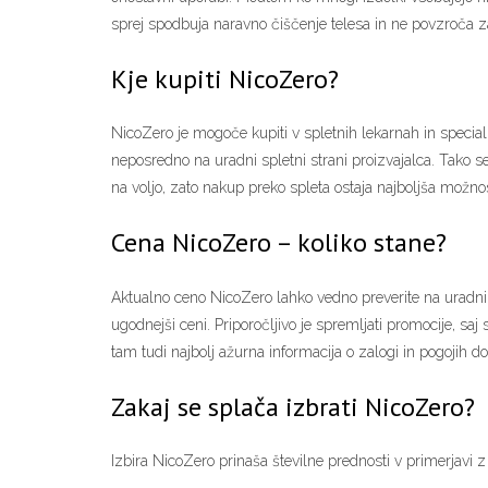
sprej spodbuja naravno čiščenje telesa in ne povzroča zas
Kje kupiti NicoZero?
NicoZero je mogoče kupiti v spletnih lekarnah in specializi
neposredno na uradni spletni strani proizvajalca. Tako s
na voljo, zato nakup preko spleta ostaja najboljša možnos
Cena NicoZero – koliko stane?
Aktualno ceno NicoZero lahko vedno preverite na uradni s
ugodnejši ceni. Priporočljivo je spremljati promocije, s
tam tudi najbolj ažurna informacija o zalogi in pogojih do
Zakaj se splača izbrati NicoZero?
Izbira NicoZero prinaša številne prednosti v primerjavi 