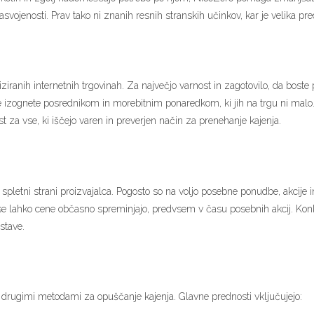
vojenosti. Prav tako ni znanih resnih stranskih učinkov, kar je velika pre
ranih internetnih trgovinah. Za največjo varnost in zagotovilo, da boste pre
e izognete posrednikom in morebitnim ponaredkom, ki jih na trgu ni malo.
t za vse, ki iščejo varen in preverjen način za prenehanje kajenja.
pletni strani proizvajalca. Pogosto so na voljo posebne ponudbe, akcije i
aj se lahko cene občasno spreminjajo, predvsem v času posebnih akcij. Kon
stave.
z drugimi metodami za opuščanje kajenja. Glavne prednosti vključujejo: