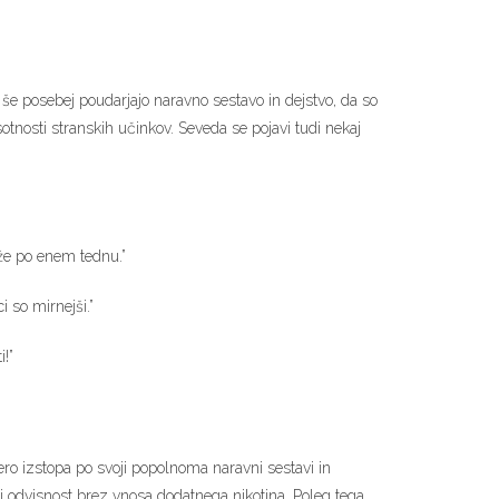
, še posebej poudarjajo naravno sestavo in dejstvo, da so
otnosti stranskih učinkov. Seveda se pojavi tudi nekaj
 že po enem tednu.”
i so mirnejši.”
i!”
ero izstopa po svoji popolnoma naravni sestavi in
 odvisnost brez vnosa dodatnega nikotina. Poleg tega