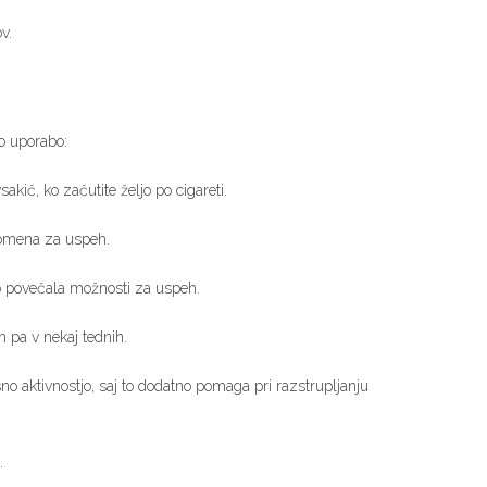
v.
o uporabo:
akič, ko začutite željo po cigareti.
 pomena za uspeh.
bo povečala možnosti za uspeh.
h pa v nekaj tednih.
no aktivnostjo, saj to dodatno pomaga pri razstrupljanju
.