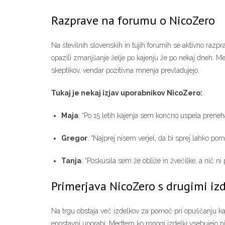
Razprave na forumu o NicoZero
Na številnih slovenskih in tujih forumih se aktivno razpr
opazili zmanjšanje želje po kajenju že po nekaj dneh. Me
skeptikov, vendar pozitivna mnenja prevladujejo.
Tukaj je nekaj izjav uporabnikov NicoZero:
Maja
: “Po 15 letih kajenja sem končno uspela preneha
Gregor
: “Najprej nisem verjel, da bi sprej lahko pom
Tanja
: “Poskusila sem že obliže in žvečilke, a nič n
Primerjava NicoZero s drugimi izd
Na trgu obstaja več izdelkov za pomoč pri opuščanju kaje
enostavni uporabi. Medtem ko mnogi izdelki vsebujejo n