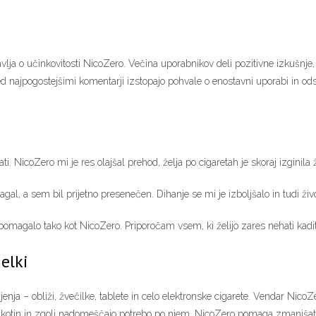
avlja o učinkovitosti NicoZero. Večina uporabnikov deli pozitivne izkušnje
d najpogostejšimi komentarji izstopajo pohvale o enostavni uporabi in ods
ti. NicoZero mi je res olajšal prehod, želja po cigaretah je skoraj izginila
agal, a sem bil prijetno presenečen. Dihanje se mi je izboljšalo in tudi živc
i pomagalo tako kot NicoZero. Priporočam vsem, ki želijo zares nehati kadit
elki
nja – obliži, žvečilke, tablete in celo elektronske cigarete. Vendar NicoZ
ikotin in zgolj nadomeščajo potrebo po njem, NicoZero pomaga zmanjšati