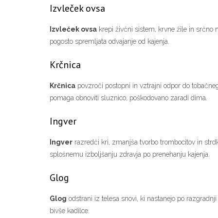
Izvleček ovsa
Izvleček ovsa
krepi živčni sistem, krvne žile in srčno 
pogosto spremljata odvajanje od kajenja.
Krčnica
Krčnica
povzroči postopni in vztrajni odpor do tobačnega 
pomaga obnoviti sluznico, poškodovano zaradi dima.
Ingver
Ingver
razredči kri, zmanjša tvorbo trombocitov in strdko
splošnemu izboljšanju zdravja po prenehanju kajenja.
Glog
Glog
odstrani iz telesa snovi, ki nastanejo po razgradnj
bivše kadilce.