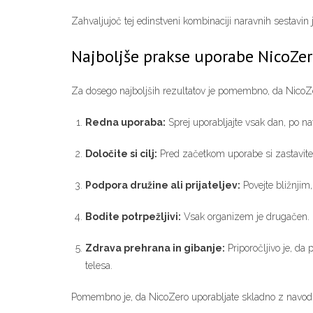
Zahvaljujoč tej edinstveni kombinaciji naravnih sestavi
Najboljše prakse uporabe NicoZe
Za dosego najboljših rezultatov je pomembno, da NicoZer
Redna uporaba:
Sprej uporabljajte vsak dan, po nav
Določite si cilj:
Pred začetkom uporabe si zastavite 
Podpora družine ali prijateljev:
Povejte bližnjim
Bodite potrpežljivi:
Vsak organizem je drugačen. Pr
Zdrava prehrana in gibanje:
Priporočljivo je, da
telesa.
Pomembno je, da NicoZero uporabljate skladno z navodili