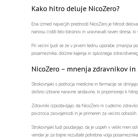
Kako hitro deluje NicoZero?
Ena izmed največjih prednosti NicoZero je hitrost delov
nanosu čistiti telo toksinov in uravnavati raven stresa, 
Pri večini ljudi se že v prvem tednu uporabe zmanjša potr
posameznika, dolžine kajenja in splošnega zdravstveneg
NicoZero – mnenja zdravnikov in
Strokovnjaki s področja medicine in farmacije se strinjaj
skrbno izbrane naravne sestavine, ki pripomorejo k hitre
Zdravniki izpostavljajo, da NicoZero ni čudežno zdravilo
povzroča zasvojenosti in je primeren za večino odraslih k
Strokovnjaki tudi poudarjajo, da je uspeh v veliki meri od
vendar je za trajne rezultate potrebna volja posameznika