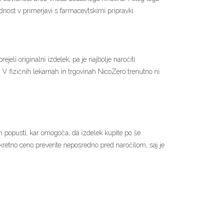
dnost v primerjavi s farmacevtskimi pripravki.
jeli originalni izdelek, pa je najbolje naročiti
 V fizičnih lekarnah in trgovinah NicoZero trenutno ni
n popusti, kar omogoča, da izdelek kupite po še
kretno ceno preverite neposredno pred naročilom, saj je