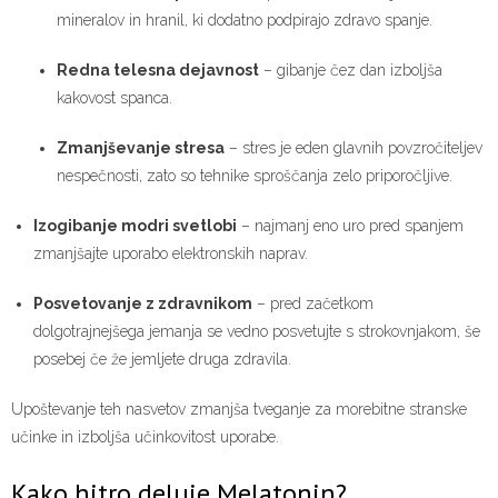
mineralov in hranil, ki dodatno podpirajo zdravo spanje.
Redna telesna dejavnost
– gibanje čez dan izboljša
kakovost spanca.
Zmanjševanje stresa
– stres je eden glavnih povzročiteljev
nespečnosti, zato so tehnike sproščanja zelo priporočljive.
Izogibanje modri svetlobi
– najmanj eno uro pred spanjem
zmanjšajte uporabo elektronskih naprav.
Posvetovanje z zdravnikom
– pred začetkom
dolgotrajnejšega jemanja se vedno posvetujte s strokovnjakom, še
posebej če že jemljete druga zdravila.
Upoštevanje teh nasvetov zmanjša tveganje za morebitne stranske
učinke in izboljša učinkovitost uporabe.
Kako hitro deluje Melatonin?