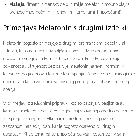
Mateja
: “Imam izmensko delo in mi je melatonin močno olajšal
prehode med nočnimi in dnevnimi izmenami. Priporočam!”
Primerjava Melatonin s drugimi izdelki
Melatonin pogosto primerjajo z drugimi prehranskimi dopolnili ali
zdravili, ki so namenjeni izboljšanju spanja. Medtem ko mnoga
uspavala temeljijo na kemičnih sestavinah, ki lahko povzročijo
odvisnost ali utrujenost čez dan, je melatonin naravni hormon, ki
telesu pomaga obnoviti lasten ritem spanja. Zaradi tega ga mnogi raje
uporabljajo kot prvo izbiro, še posebej pri blagih ali občasnih motnjah
spanja.
V primerjavi z zeliščnimi pripravki, kot so baldrijan, pasijonka ali
kamilica, melatonin deluje bolj ciljno, saj vpliva neposredno na center
za spanje v možganih. Hkrati ima prednost, ker ne povzroča
zaspanosti naslednji dan, kar je pogosto opaženo pri drugih
uspavalih. Kljub temu pa se priporoča, da vsak posameznik sam