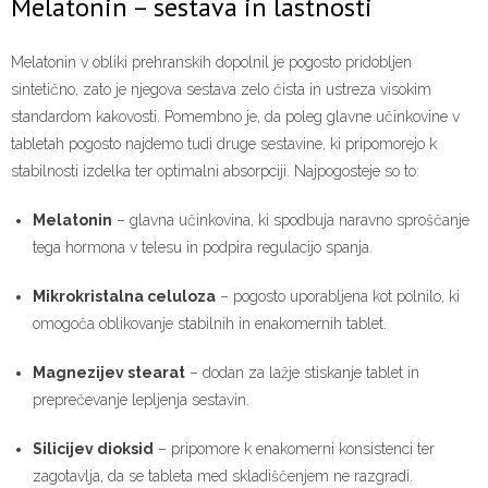
Melatonin – sestava in lastnosti
Melatonin v obliki prehranskih dopolnil je pogosto pridobljen
sintetično, zato je njegova sestava zelo čista in ustreza visokim
standardom kakovosti. Pomembno je, da poleg glavne učinkovine v
tabletah pogosto najdemo tudi druge sestavine, ki pripomorejo k
stabilnosti izdelka ter optimalni absorpciji. Najpogosteje so to:
Melatonin
– glavna učinkovina, ki spodbuja naravno sproščanje
tega hormona v telesu in podpira regulacijo spanja.
Mikrokristalna celuloza
– pogosto uporabljena kot polnilo, ki
omogoča oblikovanje stabilnih in enakomernih tablet.
Magnezijev stearat
– dodan za lažje stiskanje tablet in
preprečevanje lepljenja sestavin.
Silicijev dioksid
– pripomore k enakomerni konsistenci ter
zagotavlja, da se tableta med skladiščenjem ne razgradi.