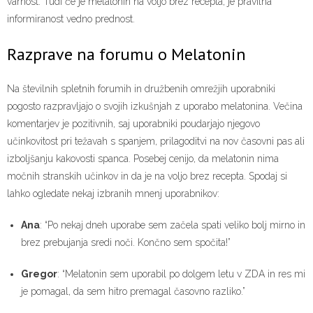
varnost. Tudi če je melatonin na voljo brez recepta, je pravilna
informiranost vedno prednost.
Razprave na forumu o Melatonin
Na številnih spletnih forumih in družbenih omrežjih uporabniki
pogosto razpravljajo o svojih izkušnjah z uporabo melatonina. Večina
komentarjev je pozitivnih, saj uporabniki poudarjajo njegovo
učinkovitost pri težavah s spanjem, prilagoditvi na nov časovni pas ali
izboljšanju kakovosti spanca. Posebej cenijo, da melatonin nima
močnih stranskih učinkov in da je na voljo brez recepta. Spodaj si
lahko ogledate nekaj izbranih mnenj uporabnikov:
Ana
: “Po nekaj dneh uporabe sem začela spati veliko bolj mirno in
brez prebujanja sredi noči. Končno sem spočita!”
Gregor
: “Melatonin sem uporabil po dolgem letu v ZDA in res mi
je pomagal, da sem hitro premagal časovno razliko.”