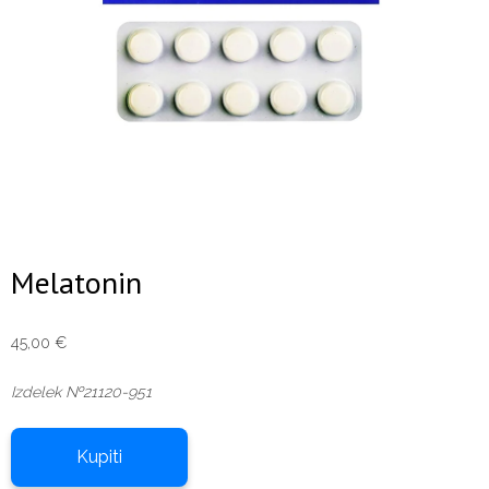
Melatonin
45,00
€
Izdelek №21120-951
Kupiti