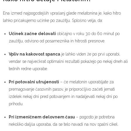
Ena izmed najpogostejših vprašanj glede melatonina je, kako hitro
lahko pričakujemo učinke po zaužitju. Splošno velja, da:
Učinek začne delovati
običajno v roku 30 do 60 minut po
zaužitju, odvisno od posameznika in hitrosti presnove.
Vpliv na kakovost spanca
je lahko viden že po prvi uporabi,
vendar se največkrat optimalni rezultati pokažejo po nekaj dneh ali
tednih redne uporabe.
Pri potovalni utrujenosti
– če melatonin uporabljate za
premagovanje časovnih pasov, je priporočljivo začeti jemati
izdelek nekaj dni pred potovanjem in nadaljevati nekaj dni po
prihodu.
Pri izmeničnem delovnem času
– pogosto je potrebna
nekoliko daljša uporaba, da se telo navadi na nov spalni cikel.