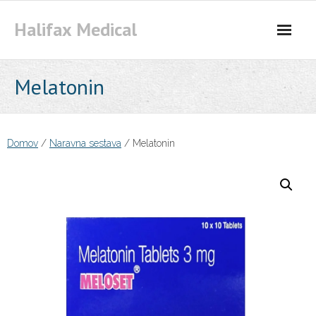
Skip
Halifax Medical
to
content
Melatonin
Domov
/
Naravna sestava
/ Melatonin