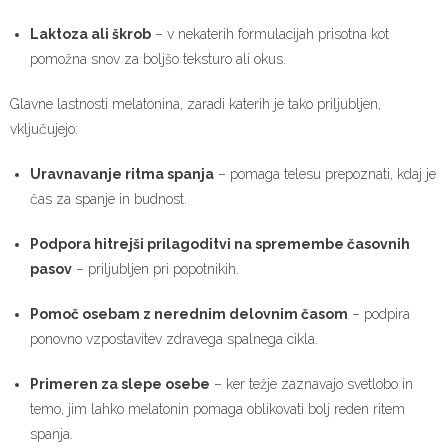
Laktoza ali škrob
– v nekaterih formulacijah prisotna kot
pomožna snov za boljšo teksturo ali okus.
Glavne lastnosti melatonina, zaradi katerih je tako priljubljen,
vključujejo:
Uravnavanje ritma spanja
– pomaga telesu prepoznati, kdaj je
čas za spanje in budnost.
Podpora hitrejši prilagoditvi na spremembe časovnih
pasov
– priljubljen pri popotnikih.
Pomoč osebam z nerednim delovnim časom
– podpira
ponovno vzpostavitev zdravega spalnega cikla.
Primeren za slepe osebe
– ker težje zaznavajo svetlobo in
temo, jim lahko melatonin pomaga oblikovati bolj reden ritem
spanja.