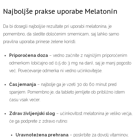
Najboljše prakse uporabe Melatonin
Da bi dosegli najboljše rezultate pri uporabi melatonina, je
pomembno, da sledite določenim smernicam, saj lahko samo
pravilna uporaba prinese želene koristi.
Priporočena doza
– vedno začnite z najnižjim priporočenim
odmerkom (običajno od 0,5 do 3 mg na dan), saj je manj pogosto
več. Povečevanje odmerka ni vedno učinkovitejše.
Čas jemanja
– najbolje ga je vzeti 30 do 60 minut pred
spanjem. Pomembno je, da tableto jemljete ob približno istem
času vsak večer.
Zdrav življenjski slog
– učinkovitost melatonina je veliko večja,
če ga podprete z zdravo rutino:
Uravnotežena prehrana
– poskrbite za dovolj vitaminov,