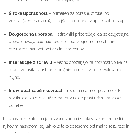
priporočenih odmerkih in za krajši čas.
Široka uporabnost
– primeren za odrasle, otroke (ob
zdravniškem nadzoru), starejše in posebne skupine, kot so slepi.
Dolgoročna uporaba
– zdravniki priporočajo, da se dolgotrajna
uporaba izvaja pod nadzorom, da se izognemo morebitnim
motnjam v naravni proizvodnji hormonov.
Interakcije z zdravili
– vedno opozarjajo na možnost vpliva na
druga zdravila, zlasti pri kroničnih bolnikih, zato je svetovanje
nujno.
Individualna učinkovitost
– rezultati se med posamezniki
razlikujejo, zato je ključno, da vsak najde pravi režim za svoje
potrebe.
Pri uporabi melatonina je bistveno zaupati strokovnjakom in slediti
njihovim nasvetom, saj lahko le tako dosežemo optimalne rezultate in