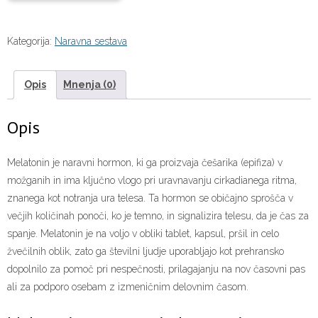
Kategorija:
Naravna sestava
Opis
Mnenja (0)
Opis
Melatonin je naravni hormon, ki ga proizvaja češarika (epifiza) v
možganih in ima ključno vlogo pri uravnavanju cirkadianega ritma,
znanega kot notranja ura telesa. Ta hormon se običajno sprošča v
večjih količinah ponoči, ko je temno, in signalizira telesu, da je čas za
spanje. Melatonin je na voljo v obliki tablet, kapsul, pršil in celo
žvečilnih oblik, zato ga številni ljudje uporabljajo kot prehransko
dopolnilo za pomoč pri nespečnosti, prilagajanju na nov časovni pas
ali za podporo osebam z izmeničnim delovnim časom.