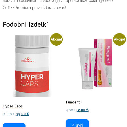
naravnih sestavinah in zadovoljstvu uporabnikov, potem je Keto
Coffee Premium prava izbira za vas!
Podobni izdelki
Akcija!
Akcija!
Fungent
Hyper Caps
Izvirna
Trenutna
4,00
€
2,00
€
Izvirna
Trenutna
78,00
€
39,00
€
cena
cena
cena
cena
je
je:
Kupiti
je
je: