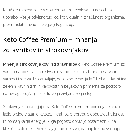
Ključ do uspeha pa je v doslednosti in upoštevanju navodil za
uporabo. Vse je odvisno tudi od individualnih značilnosti organizma,
prehranskih navad in življenjskega sloga.
Keto Coffee Premium – mnenja
zdravnikov in strokovnjakov
Mnenja strokovnjakov in zdravnikov
o Keto Coffee Premium so
večinoma pozitivna, predvsem zaradi skrbno izbrane sestave in
varnosti izdelka. Izpostavljajo, da je kombinacija MCT olja, L-karnitina,
zelenih kavnih zrn in kakovostnih beljakovin primerna za podporo
naravnega hujšanja in zdravega življenjskega sloga.
Strokovnjaki poudarjajo, da Keto Coffee Premium pomaga telesu, da
lažje preide v stanje ketoze, hkrati pa preprečuje občutek utrujenosti
in pomanjkanja energije, ki ga pogosto občutijo posamezniki na
klasični keto dieti. Pozdravljajo tudi dejstvo, da napitek ne vsebuje