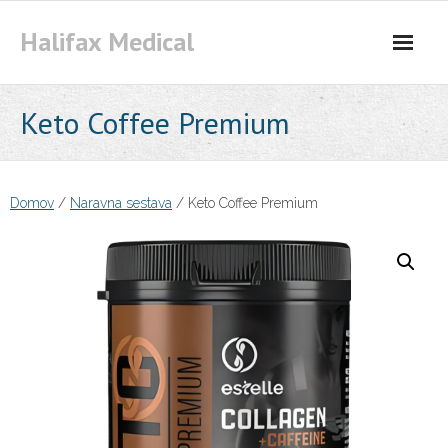
Skip
Halifax Medical
to
content
Keto Coffee Premium
Domov
/
Naravna sestava
/ Keto Coffee Premium