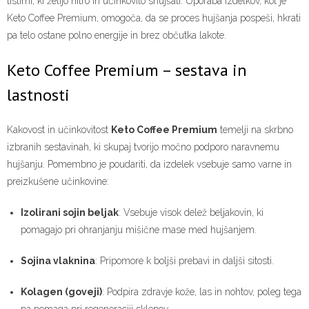
tistimi, ki želijo hitro in učinkovito shujšati. Uporaba izdelkov, kot je
Keto Coffee Premium, omogoča, da se proces hujšanja pospeši, hkrati
pa telo ostane polno energije in brez občutka lakote.
Keto Coffee Premium – sestava in
lastnosti
Kakovost in učinkovitost
Keto Coffee Premium
temelji na skrbno
izbranih sestavinah, ki skupaj tvorijo močno podporo naravnemu
hujšanju. Pomembno je poudariti, da izdelek vsebuje samo varne in
preizkušene učinkovine:
Izolirani sojin beljak
: Vsebuje visok delež beljakovin, ki
pomagajo pri ohranjanju mišične mase med hujšanjem.
Sojina vlaknina
: Pripomore k boljši prebavi in daljši sitosti.
Kolagen (goveji)
: Podpira zdravje kože, las in nohtov, poleg tega
pa pomaga pri regeneraciji sklepov.