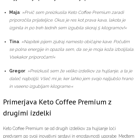
Maja
:
»Prvič sem preizkusila Keto Coffee Premium zaradi
priporočila prijateljice. Okus je res kot prava kava, lakota je
izginila in po treh tednih sem izgubila skoraj 5 kilogramov!«
Tina
:
»Napitek pijem zjutraj namesto običajne kave. Počutim
se polna energije in opazila sem, da se je moja koža izboljšala.
Vsekakor priporočam!«
Gregor
:
»Preizkusil sem že veliko izdelkov za hujšanje, a ta je
daleč najboljši. Všeč mi je, ker lahko jem svojo najljubšo hrano
in vseeno izgubljam kilograme.«
Primerjava Keto Coffee Premium z
drugimi izdelki
Keto Coffee Premium se od drugih izdelkov za hujšanje loči
predvsem po svoji inovativni sestavi in enostavnosti uporabe. Medtem