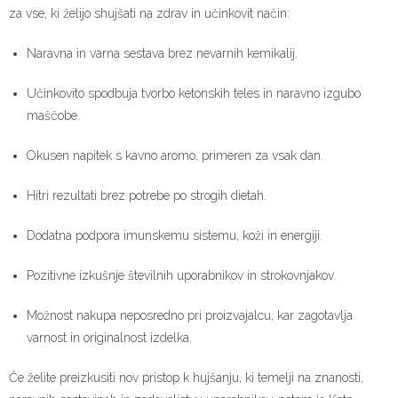
za vse, ki želijo shujšati na zdrav in učinkovit način:
Naravna in varna sestava brez nevarnih kemikalij.
Učinkovito spodbuja tvorbo ketonskih teles in naravno izgubo
maščobe.
Okusen napitek s kavno aromo, primeren za vsak dan.
Hitri rezultati brez potrebe po strogih dietah.
Dodatna podpora imunskemu sistemu, koži in energiji.
Pozitivne izkušnje številnih uporabnikov in strokovnjakov.
Možnost nakupa neposredno pri proizvajalcu, kar zagotavlja
varnost in originalnost izdelka.
Če želite preizkusiti nov pristop k hujšanju, ki temelji na znanosti,