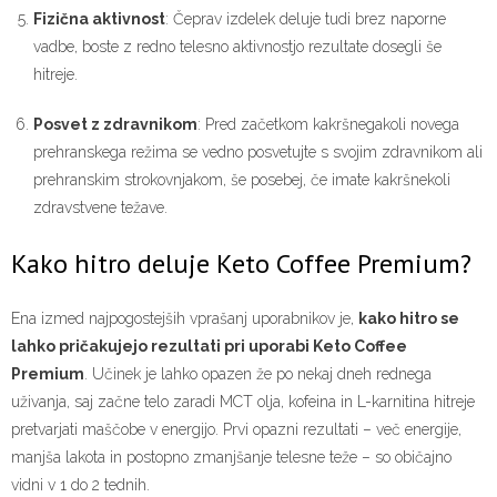
Fizična aktivnost
: Čeprav izdelek deluje tudi brez naporne
vadbe, boste z redno telesno aktivnostjo rezultate dosegli še
hitreje.
Posvet z zdravnikom
: Pred začetkom kakršnegakoli novega
prehranskega režima se vedno posvetujte s svojim zdravnikom ali
prehranskim strokovnjakom, še posebej, če imate kakršnekoli
zdravstvene težave.
Kako hitro deluje Keto Coffee Premium?
Ena izmed najpogostejših vprašanj uporabnikov je,
kako hitro se
lahko pričakujejo rezultati pri uporabi Keto Coffee
Premium
. Učinek je lahko opazen že po nekaj dneh rednega
uživanja, saj začne telo zaradi MCT olja, kofeina in L-karnitina hitreje
pretvarjati maščobe v energijo. Prvi opazni rezultati – več energije,
manjša lakota in postopno zmanjšanje telesne teže – so običajno
vidni v 1 do 2 tednih.