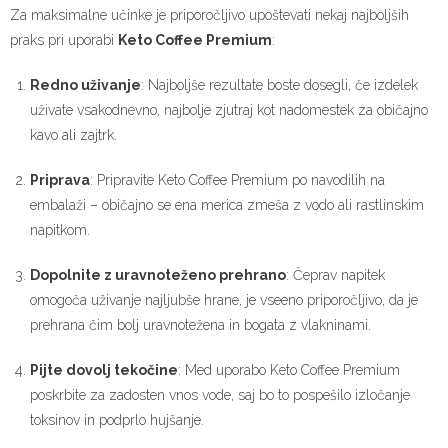
Za maksimalne učinke je priporočljivo upoštevati nekaj najboljših
praks pri uporabi
Keto Coffee Premium
:
Redno uživanje
: Najboljše rezultate boste dosegli, če izdelek
uživate vsakodnevno, najbolje zjutraj kot nadomestek za običajno
kavo ali zajtrk.
Priprava
: Pripravite Keto Coffee Premium po navodilih na
embalaži – običajno se ena merica zmeša z vodo ali rastlinskim
napitkom.
Dopolnite z uravnoteženo prehrano
: Čeprav napitek
omogoča uživanje najljubše hrane, je vseeno priporočljivo, da je
prehrana čim bolj uravnotežena in bogata z vlakninami.
Pijte dovolj tekočine
: Med uporabo Keto Coffee Premium
poskrbite za zadosten vnos vode, saj bo to pospešilo izločanje
toksinov in podprlo hujšanje.