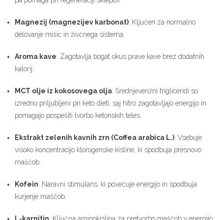
Magnezij (magnezijev karbonat)
: Ključen za normalno
delovanje mišic in živčnega sistema.
Aroma kave
: Zagotavlja bogat okus prave kave brez dodatnih
kalorij.
MCT olje iz kokosovega olja
: Srednjeverižni trigliceridi so
izredno priljubljeni pri keto dieti, saj hitro zagotavljajo energijo in
pomagajo pospešiti tvorbo ketonskih teles.
Ekstrakt zelenih kavnih zrn (Coffea arabica L.)
: Vsebuje
visoko koncentracijo klorogenske kisline, ki spodbuja presnovo
maščob.
Kofein
: Naravni stimulans, ki povečuje energijo in spodbuja
kurjenje maščob.
L-karnitin
: Ključna aminokislina za pretvorbo maščob v energijo.