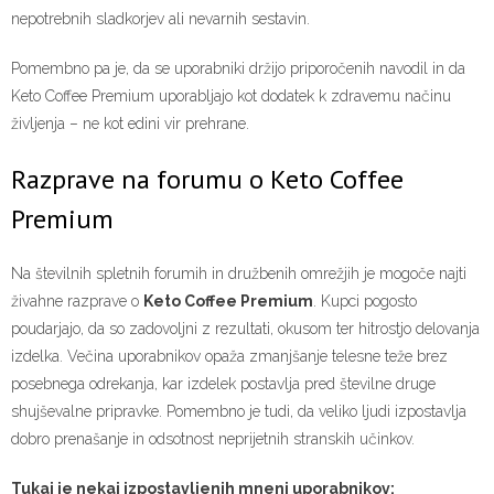
nepotrebnih sladkorjev ali nevarnih sestavin.
Pomembno pa je, da se uporabniki držijo priporočenih navodil in da
Keto Coffee Premium uporabljajo kot dodatek k zdravemu načinu
življenja – ne kot edini vir prehrane.
Razprave na forumu o Keto Coffee
Premium
Na številnih spletnih forumih in družbenih omrežjih je mogoče najti
živahne razprave o
Keto Coffee Premium
. Kupci pogosto
poudarjajo, da so zadovoljni z rezultati, okusom ter hitrostjo delovanja
izdelka. Večina uporabnikov opaža zmanjšanje telesne teže brez
posebnega odrekanja, kar izdelek postavlja pred številne druge
shujševalne pripravke. Pomembno je tudi, da veliko ljudi izpostavlja
dobro prenašanje in odsotnost neprijetnih stranskih učinkov.
Tukaj je nekaj izpostavljenih mnenj uporabnikov: