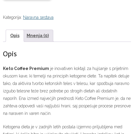
Kategorija:
Naravna sestava
Opis
Mnenja (0)
Opis
Keto Coffee Premium
je inovativen koktajl za hujšanje s prijetnim
okusom kave, ki temelji na principih ketogene diete. Ta napitek deluje
tako, da aktivira tvorbo ketonskih teles v telesu, kar spodbuja naravno
izgubo telesne teže brez potrebe po strogih dietah ali dodatnih
naporih. Ena izmed največjih prednosti Keto Coffee Premium je, da ne
zahteva odpovedi vaši najljubši hrani, saj pospešuje procese presnove
na naraven in varen način.
Ketogena dieta je v zadnjih letih postala izjemno priljubljena med