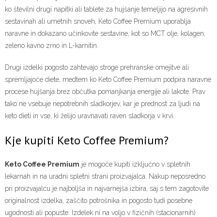
ko številni drugi napitki ali tablete za hujšanje temeljijo na agresivnih
sestavinah ali umetnih snoveh, Keto Coffee Premium uporablja
naravne in dokazano učinkovite sestavine, kot so MCT olje, kolagen,
zeleno kavno zrno in L-karnitin.
Drugi izdelki pogosto zahtevajo stroge prehranske omejitve ali
spremljajoče diete, medtem ko Keto Coffee Premium podpira naravne
procese hujšanja brez občutka pomanjkanja energije ali lakote. Prav
tako ne vsebuje nepotrebnih sladkorjev, kar je prednost za ljudi na
keto dieti in vse, ki želijo uravnavati raven sladkorja v krvi.
Kje kupiti Keto Coffee Premium?
Keto Coffee Premium
je mogoče kupiti izključno v spletnih
lekarnah in na uradni spletni strani proizvajalca. Nakup neposredno
pri proizvajalcu je najboljša in najvarnejša izbira, saj s tem zagotovite
originalnost izdelka, zaščito potrošnika in pogosto tudi posebne
ugodnosti ali popuste. Izdelek ni na voljo v fizičnih (stacionarnih)