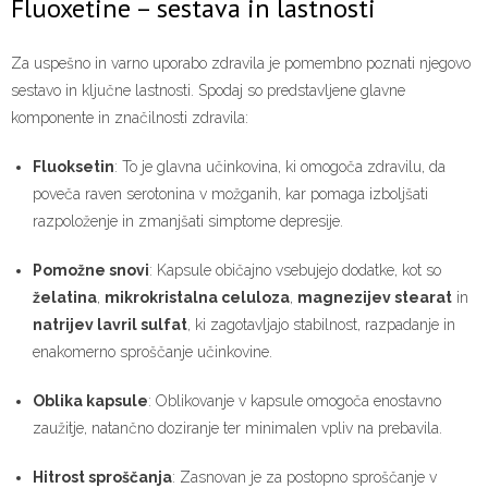
Fluoxetine – sestava in lastnosti
Za uspešno in varno uporabo zdravila je pomembno poznati njegovo
sestavo in ključne lastnosti. Spodaj so predstavljene glavne
komponente in značilnosti zdravila:
Fluoksetin
: To je glavna učinkovina, ki omogoča zdravilu, da
poveča raven serotonina v možganih, kar pomaga izboljšati
razpoloženje in zmanjšati simptome depresije.
Pomožne snovi
: Kapsule običajno vsebujejo dodatke, kot so
želatina
,
mikrokristalna celuloza
,
magnezijev stearat
in
natrijev lavril sulfat
, ki zagotavljajo stabilnost, razpadanje in
enakomerno sproščanje učinkovine.
Oblika kapsule
: Oblikovanje v kapsule omogoča enostavno
zaužitje, natančno doziranje ter minimalen vpliv na prebavila.
Hitrost sproščanja
: Zasnovan je za postopno sproščanje v