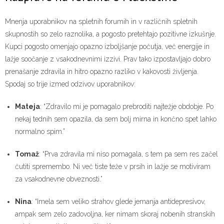
Mnenja uporabnikov na spletnih forumih in v različnih spletnih
skupnostih so zelo raznolika, a pogosto pretehtajo pozitivne izkušnje.
Kupci pogosto omenjajo opazno izboljšanje počutja, več energije in
lažje soočanje z vsakodnevnimi izzivi. Prav tako izpostavljajo dobro
prenašanje zdravila in hitro opazno razliko v kakovosti življenja.
Spodaj so trije izmed odzivov uporabnikov:
Mateja
: “Zdravilo mi je pomagalo prebroditi najtežje obdobje. Po
nekaj tednih sem opazila, da sem bolj mirna in končno spet lahko
normalno spim.”
Tomaž
: “Prva zdravila mi niso pomagala, s tem pa sem res začel
čutiti spremembo. Ni več tiste teže v prsih in lažje se motiviram
za vsakodnevne obveznosti.”
Nina
: “Imela sem veliko strahov glede jemanja antidepresivov,
ampak sem zelo zadovoljna, ker nimam skoraj nobenih stranskih