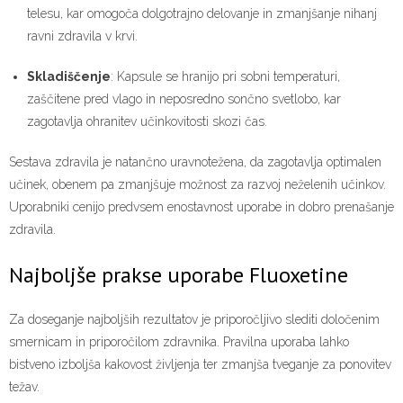
telesu, kar omogoča dolgotrajno delovanje in zmanjšanje nihanj
ravni zdravila v krvi.
Skladiščenje
: Kapsule se hranijo pri sobni temperaturi,
zaščitene pred vlago in neposredno sončno svetlobo, kar
zagotavlja ohranitev učinkovitosti skozi čas.
Sestava zdravila je natančno uravnotežena, da zagotavlja optimalen
učinek, obenem pa zmanjšuje možnost za razvoj neželenih učinkov.
Uporabniki cenijo predvsem enostavnost uporabe in dobro prenašanje
zdravila.
Najboljše prakse uporabe Fluoxetine
Za doseganje najboljših rezultatov je priporočljivo slediti določenim
smernicam in priporočilom zdravnika. Pravilna uporaba lahko
bistveno izboljša kakovost življenja ter zmanjša tveganje za ponovitev
težav.