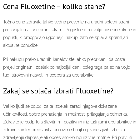
Cena Fluoxetine – koliko stane?
Točno ceno zdravila lahko vedno preverite na uradni spletni strani
proizvajalca ali v izbrani lekarni. Pogosto so na voljo posebne akcije in
popusti, ki omogočajo ugodnejši nakup, zato se splača spremljati
aktualne ponudbe.
Pri nakupu preko uradnih kanalov ste lahko prepričani, da boste
prejeli originalni izdelek po najboljši ceni, poleg tega pa so na voljo
tudi strokovni nasveti in podpora za uporabnike.
Zakaj se splača izbrati Fluoxetine?
Veliko ljudi se odloči za ta izdelek zaradi njegove dokazane
učinkovitosti, dobre prenašanja in možnosti prilagajanja odmerka.
Zdravilo je podprto s številnimi pozitivnimi izkušnjami uporabnikov in
zdravnikov ter predstavlja eno izmed najbolj zanesljivih izbir za
zdravljenje depresije ali obsesivno-kompulzivne motnje. Pri pravilni