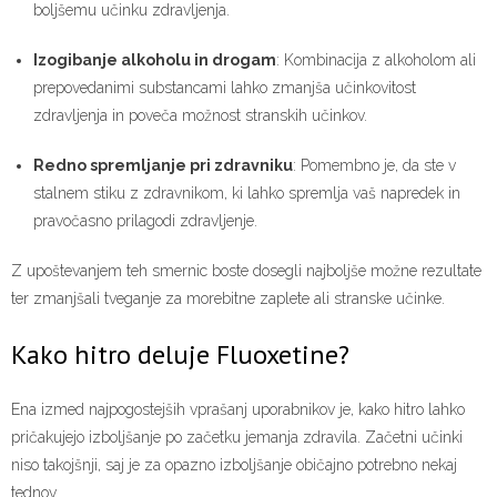
boljšemu učinku zdravljenja.
Izogibanje alkoholu in drogam
: Kombinacija z alkoholom ali
prepovedanimi substancami lahko zmanjša učinkovitost
zdravljenja in poveča možnost stranskih učinkov.
Redno spremljanje pri zdravniku
: Pomembno je, da ste v
stalnem stiku z zdravnikom, ki lahko spremlja vaš napredek in
pravočasno prilagodi zdravljenje.
Z upoštevanjem teh smernic boste dosegli najboljše možne rezultate
ter zmanjšali tveganje za morebitne zaplete ali stranske učinke.
Kako hitro deluje Fluoxetine?
Ena izmed najpogostejših vprašanj uporabnikov je, kako hitro lahko
pričakujejo izboljšanje po začetku jemanja zdravila. Začetni učinki
niso takojšnji, saj je za opazno izboljšanje običajno potrebno nekaj
tednov.