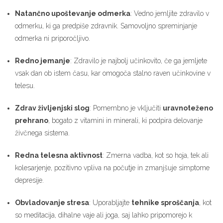
Natančno upoštevanje odmerka
: Vedno jemljite zdravilo v
odmerku, ki ga predpiše zdravnik. Samovoljno spreminjanje
odmerka ni priporočljivo.
Redno jemanje
: Zdravilo je najbolj učinkovito, če ga jemljete
vsak dan ob istem času, kar omogoča stalno raven učinkovine v
telesu.
Zdrav življenjski slog
: Pomembno je vključiti
uravnoteženo
prehrano
, bogato z vitamini in minerali, ki podpira delovanje
živčnega sistema.
Redna telesna aktivnost
: Zmerna vadba, kot so hoja, tek ali
kolesarjenje, pozitivno vpliva na počutje in zmanjšuje simptome
depresije.
Obvladovanje stresa
: Uporabljajte
tehnike sproščanja
, kot
so meditacija, dihalne vaje ali joga, saj lahko pripomorejo k