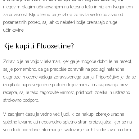
njegovim blagim učinkovanjem na telesno težo in nizkim tveganjem
za odvisnost. Kljub temu pa je izbira zdravila vedno odvisna od
posameznih potreb, saj lahko nekateri bolje prenašajo druge
učinkovine.
Kje kupiti Fluoxetine?
Zdravilo je na voljo v lekarnah, kjer ga je mogoče dobiti le na recept,
saj je pomembno, da ga predpiše zdravnik na podlagi natančne
diagnoze in ocene vašega zdravstvenega stanja. Priporočljivo je, da se
izogibate nepreverjenim spletnim trgovinam ali nakupovanju brez
recepta, saj le tako zagotovite varnost, pristnost izdelka in ustrezno
strokovno podporo.
V zadnjem času je vedno več ljudi, ki za nakup izberejo uradne
spletne lekarne ali neposredno spletno stran proizvajalca, kjer so na
voljo tudi podrobne informacije, svetovanje ter hitra dostava na dom.