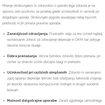
Mnenje strokovnjakov in zdravnikov o uporabi tega zdravila je na
splošno zelo pozitivno, še posebej glede učinkovitosti in varnosti pri
dolgotrajni uporabi. Strokovnjaki pogosto poudarjajo nekaj ključnih
prednosti, ki jih prinaša pravilna uporaba:
Zanesljivost zdravljenja
: Fluoksetin velja za eno izmed najbolj
raziskovanih zdravil za zdravljenje depresije in OKM, kar potrjuje
številne klinične študije.
Dobra prenašanja
: Večina bolnikov zdravilo dobro prenaša, pri
čemer so stranski učinki običajno blagi in prehodni.
Učinkovitost pri različnih simptomih
: Zdravilo ni namenjeno
zgolj lajšanju depresije, temveč tudi izboljšanju kakovosti življenja
pri tesnobi, obsesivno-kompulzivnih motnjah in drugih sorodnih
težavah.
Možnost dolgotrajne uporabe
: Zaradi ugodnega varnostnega