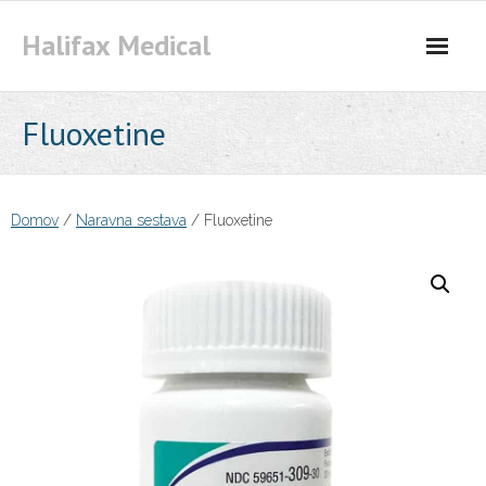
Skip
Halifax Medical
to
content
Fluoxetine
Domov
/
Naravna sestava
/ Fluoxetine