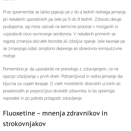
Prve spremembe se lahko pojavijo po 2 do 4 tednih rednega jemanja,
pri nekaterih uporabnikih pa šele po 6 do 8 tednih. Zdravilo deluje
postopoma, saj mora vplivati na kemične procese v možganih in
vzpostaviti novo ravnovesje serotonina. V nekaterih primerih se
najprej zmanjša občutek tesnobe ali izboljša spanje, šele kasneje pa
se zmanjšajo ostali simptomi depresije ali obsesivno-kompulzivne
motnje.
Pomembno je, da uporabniki ne prenehajo z zdravljenjem, če ne
opazijo izboljšanja v prvih dneh. Potrpežljivost in redno jemanje sta
ključna za uspeh terapije. O vseh morebitnih stranskih učinkih ali
posebnostih je priporočljivo obvestiti zdravnika, ki bo spremljal
napredek in po potrebi prilagodil zdravljenje.
Fluoxetine – mnenja zdravnikov in
strokovnjakov