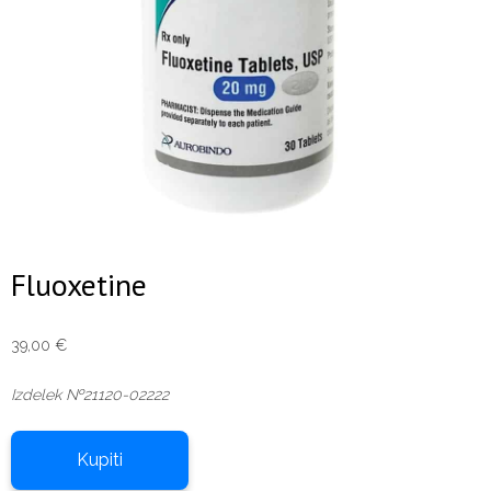
Fluoxetine
39,00
€
Izdelek №21120-02222
Kupiti