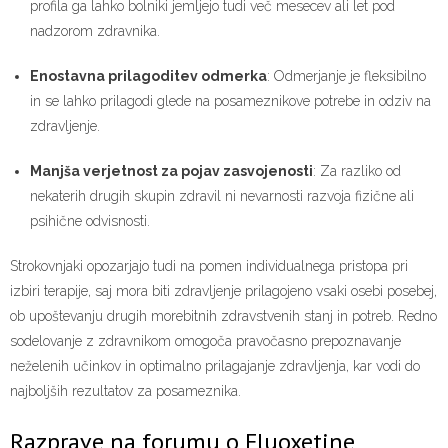
profila ga lahko bolniki jemljejo tudi več mesecev ali let pod
nadzorom zdravnika.
Enostavna prilagoditev odmerka
: Odmerjanje je fleksibilno
in se lahko prilagodi glede na posameznikove potrebe in odziv na
zdravljenje.
Manjša verjetnost za pojav zasvojenosti
: Za razliko od
nekaterih drugih skupin zdravil ni nevarnosti razvoja fizične ali
psihične odvisnosti.
Strokovnjaki opozarjajo tudi na pomen individualnega pristopa pri
izbiri terapije, saj mora biti zdravljenje prilagojeno vsaki osebi posebej,
ob upoštevanju drugih morebitnih zdravstvenih stanj in potreb. Redno
sodelovanje z zdravnikom omogoča pravočasno prepoznavanje
neželenih učinkov in optimalno prilagajanje zdravljenja, kar vodi do
najboljših rezultatov za posameznika.
Razprave na forumu o Fluoxetine