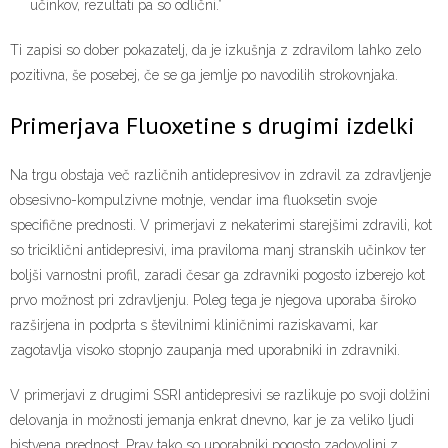
učinkov, rezultati pa so odlični.”
Ti zapisi so dober pokazatelj, da je izkušnja z zdravilom lahko zelo
pozitivna, še posebej, če se ga jemlje po navodilih strokovnjaka.
Primerjava Fluoxetine s drugimi izdelki
Na trgu obstaja več različnih antidepresivov in zdravil za zdravljenje
obsesivno-kompulzivne motnje, vendar ima fluoksetin svoje
specifične prednosti. V primerjavi z nekaterimi starejšimi zdravili, kot
so triciklični antidepresivi, ima praviloma manj stranskih učinkov ter
boljši varnostni profil, zaradi česar ga zdravniki pogosto izberejo kot
prvo možnost pri zdravljenju. Poleg tega je njegova uporaba široko
razširjena in podprta s številnimi kliničnimi raziskavami, kar
zagotavlja visoko stopnjo zaupanja med uporabniki in zdravniki.
V primerjavi z drugimi SSRI antidepresivi se razlikuje po svoji dolžini
delovanja in možnosti jemanja enkrat dnevno, kar je za veliko ljudi
bistvena prednost. Prav tako so uporabniki pogosto zadovoljni z