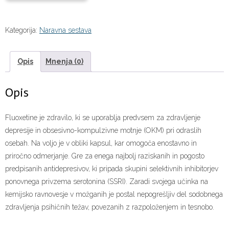
Kategorija:
Naravna sestava
Opis
Mnenja (0)
Opis
Fluoxetine je zdravilo, ki se uporablja predvsem za zdravljenje
depresije in obsesivno-kompulzivne motnje (OKM) pri odraslih
osebah. Na voljo je v obliki kapsul, kar omogoča enostavno in
priročno odmerjanje. Gre za enega najbolj raziskanih in pogosto
predpisanih antidepresivov, ki pripada skupini selektivnih inhibitorjev
ponovnega privzema serotonina (SSRI). Zaradi svojega učinka na
kemijsko ravnovesje v možganih je postal nepogrešljiv del sodobnega
zdravljenja psihičnih težav, povezanih z razpoloženjem in tesnobo.