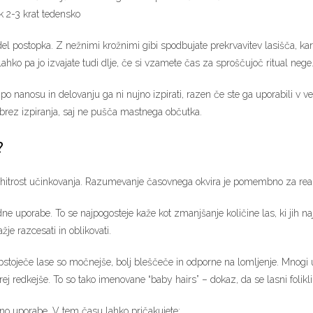
k 2-3 krat tedensko
el postopka. Z nežnimi krožnimi gibi spodbujate prekrvavitev lasišča, kar 
 lahko pa jo izvajate tudi dlje, če si vzamete čas za sproščujoč ritual nege
anosu in delovanju ga ni nujno izpirati, razen če ste ga uporabili v večji 
o brez izpiranja, saj ne pušča mastnega občutka.
?
hitrost učinkovanja. Razumevanje časovnega okvira je pomembno za realist
e uporabe. To se najpogosteje kaže kot zmanjšanje količine las, ki jih najd
žje razcesati in oblikovati.
bstoječe lase so močnejše, bolj bleščeče in odporne na lomljenje. Mnogi u
 prej redkejše. To so tako imenovane “baby hairs” – dokaz, da se lasni folikl
dno uporabe. V tem času lahko pričakujete: