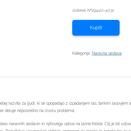
cena
cena
Izdelek №29440-4031
je
je:
bila:
25,00 €.
50,00 €.
Kupiti
Kategorija:
Naravna sestava
ebej razvita za ljudi, ki se spopadajo z izpadanjem las, tankim lasovjem al
e ter deluje neposredno na izvoru problema.
iskav naravnih sestavin in njihovega vpliva na lasne folikle. Cilj je bil ustv