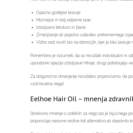
Opazno gostejše lasovje
Močnejše in bolj odporne lase
Izboljšano teksturo in blesk
Zmanjšanje ali popolno ustavitev prekomernega izpa
Vidno rast novih las na območjih, kjer je bilo lasovje 
Pomembno je razumeti, da so rezultati individualni in odv
uporabniki opazijo izboljšave hitreje, drugi potrebujejo v
Za dolgoročno ohranjanje rezultatov priporočamo, da po 
vzdrževalna nega).
Eelhoe Hair Oil – mnenja zdravni
Strokovno mnenje o izdelkih za nego las je ključnega pome
priporočajo naravne rešitve kot alternativo ali dopolnilo