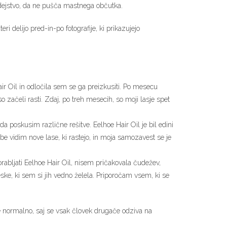
n dejstvo, da ne pušča mastnega občutka.
i delijo pred-in-po fotografije, ki prikazujejo
air Oil in odločila sem se ga preizkusiti. Po mesecu
začeli rasti. Zdaj, po treh mesecih, so moji lasje spet
da poskusim različne rešitve. Eelhoe Hair Oil je bil edini
e vidim nove lase, ki rastejo, in moja samozavest se je
rabljati Eelhoe Hair Oil, nisem pričakovala čudežev,
ke, ki sem si jih vedno želela. Priporočam vsem, ki se
 je normalno, saj se vsak človek drugače odziva na