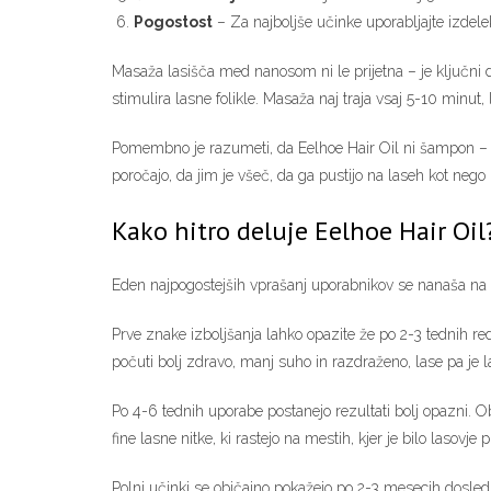
Pogostost
– Za najboljše učinke uporabljajte izdele
Masaža lasišča med nanosom ni le prijetna – je ključni d
stimulira lasne folikle. Masaža naj traja vsaj 5-10 minut,
Pomembno je razumeti, da Eelhoe Hair Oil ni šampon – po n
poročajo, da jim je všeč, da ga pustijo na laseh kot neg
Kako hitro deluje Eelhoe Hair Oil
Eden najpogostejših vprašanj uporabnikov se nanaša na 
Prve znake izboljšanja lahko opazite že po 2-3 tednih redn
počuti bolj zdravo, manj suho in razdraženo, lase pa je la
Po 4-6 tednih uporabe postanejo rezultati bolj opazni. O
fine lasne nitke, ki rastejo na mestih, kjer je bilo lasovje
Polni učinki se običajno pokažejo po 2-3 mesecih dosle