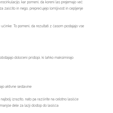
krocirkulacijo, kar pomeni, da koreni las prejemajo več
za zaščito in nego, preprečujejo lomljivost in cepljenje
 učinke. To pomeni, da rezultati z časom postajajo vse
bstajajo določeni pristopi, ki lahko maksimirajo
ajo aktivne sestavine
najbolj izrazito, nato pa razširite na celotno lasišče
manjše dele za lažji dostop do lasišča