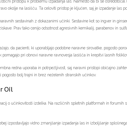
listični pristopu k problemu izpadanja las. Namesto da bi se osredotočal l
zdravo okolje na lasišču. Ta celoviti pristop je ključen, saj je izpadanje la
naravnih sestavinah z dokazanimi učinki. Sestavine kot so ingver in gins
ziskave. Prav tako cenijo odsotnost agresivnih kemikalij, parabenov in sulfa
, opažajo, da pacienti, ki uporabljajo podobne naravne sirovatke, pogosto po
pomagajo pri obnovi naravne ravnovesja lasišča in krepitvi lasnih foliklo
embna redna uporaba in potrpežljivost, saj naravni pristopi običajno zahte
 pogosto bolj trajni in brez neželenih stranskih učinkov.
r Oil
cij o učinkovitosti izdelka. Na različnih spletnih platformah in forumih se
ej izpostavljajo vidno zmanjšanje izpadanja las in izboljšanje splošnega 