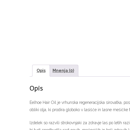
Opis
Mnenja (0)
Opis
Eelhoe Hair Oil je vrhunska regeneracijska sirovatka, pos
obliki olja, ki prodira globoko v lasišče in lasne mešičk
Izdelek so razvili strokovnjaki za zdravje las po letih raz