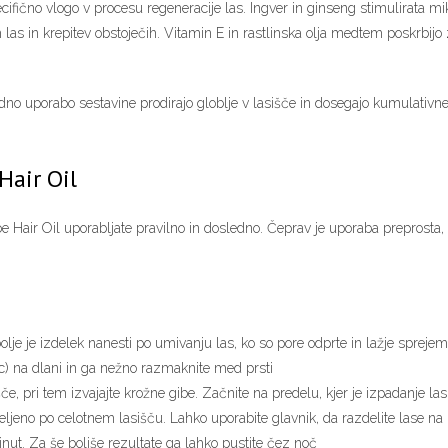
ifično vlogo v procesu regeneracije las. Ingver in ginseng stimulirata mi
ih las in krepitev obstoječih. Vitamin E in rastlinska olja medtem poskrbijo 
dno uporabo sestavine prodirajo globlje v lasišče in dosegajo kumulativne
Hair Oil
air Oil uporabljate pravilno in dosledno. Čeprav je uporaba preprosta, o
olje je izdelek nanesti po umivanju las, ko so pore odprte in lažje sprejem
jic) na dlani in ga nežno razmaknite med prsti
e, pri tem izvajajte krožne gibe. Začnite na predelu, kjer je izpadanje las 
ljeno po celotnem lasišču. Lahko uporabite glavnik, da razdelite lase na 
inut. Za še boljše rezultate ga lahko pustite čez noč