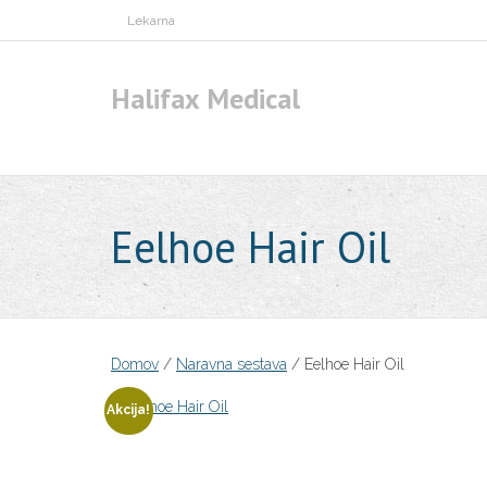
Skip
Lekarna
to
content
Halifax Medical
Eelhoe Hair Oil
Domov
/
Naravna sestava
/ Eelhoe Hair Oil
Akcija!