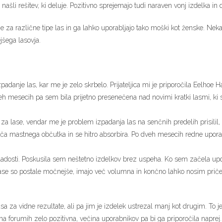
šli rešitev, ki deluje. Pozitivno sprejemajo tudi naraven vonj izdelka i
 za različne tipe las in ga lahko uporabljajo tako moški kot ženske. Nekater
jšega lasovja.
adanje las, kar me je zelo skrbelo. Prijateljica mi je priporočila Eelhoe H
h mesecih pa sem bila prijetno presenečena nad novimi kratki lasmi, ki so 
 za lase, vendar me je problem izpadanja las na senčnih predelih prisilil, 
šča mastnega občutka in se hitro absorbira. Po dveh mesecih redne uporab
 mladosti. Poskusila sem neštetno izdelkov brez uspeha. Ko sem začela upo
Lase so postale močnejše, imajo več volumna in končno lahko nosim pričes
asa za vidne rezultate, ali pa jim je izdelek ustrezal manj kot drugim. To
na forumih zelo pozitivna, večina uporabnikov pa bi ga priporočila naprej.