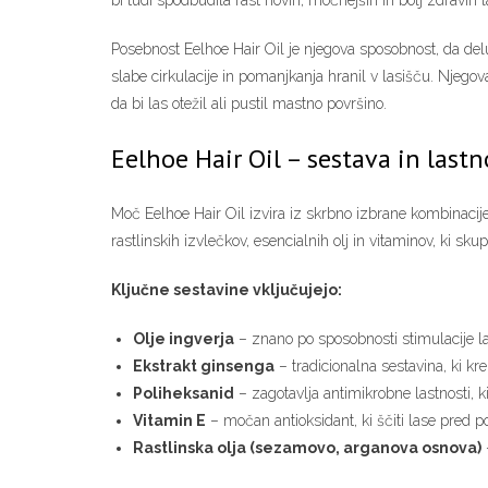
bi tudi spodbudila rast novih, močnejših in bolj zdravih 
Posebnost Eelhoe Hair Oil je njegova sposobnost, da del
slabe cirkulacije in pomanjkanja hranil v lasišču. Njego
da bi las otežil ali pustil mastno površino.
Eelhoe Hair Oil – sestava in lastn
Moč Eelhoe Hair Oil izvira iz skrbno izbrane kombinacije
rastlinskih izvlečkov, esencialnih olj in vitaminov, ki sku
Ključne sestavine vključujejo:
Olje ingverja
– znano po sposobnosti stimulacije las
Ekstrakt ginsenga
– tradicionalna sestavina, ki kr
Poliheksanid
– zagotavlja antimikrobne lastnosti, k
Vitamin E
– močan antioksidant, ki ščiti lase pred p
Rastlinska olja (sezamovo, arganova osnova)
–