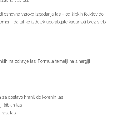
zlične tipe las.
i osnovne vzroke izpadanja las – od šibkih foliklov do
omeni, da lahko izdelek uporabljate kadarkoli brez skrbi,
kih na zdravje las. Formula temelji na sinergiji
a za dostavo hranil do korenin las
i šibkih las
 rast las