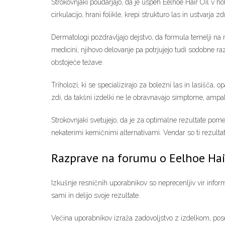
Strokovnjaki poudarjajo, da je uspeh Eelhoe Hair Oil v ho
cirkulacijo, hrani folikle, krepi strukturo las in ustvarja 
Dermatologi pozdravljajo dejstvo, da formula temelji na 
medicini, njihovo delovanje pa potrjujejo tudi sodobne ra
obstoječe težave.
Triholozi, ki se specializirajo za bolezni las in lasišča
zdi, da takšni izdelki ne le obravnavajo simptome, ampak 
Strokovnjaki svetujejo, da je za optimalne rezultate pom
nekaterimi kemičnimi alternativami. Vendar so ti rezultati
Razprave na forumu o Eelhoe Hai
Izkušnje resničnih uporabnikov so neprecenljiv vir informa
sami in delijo svoje rezultate.
Večina uporabnikov izraža zadovoljstvo z izdelkom, poseb