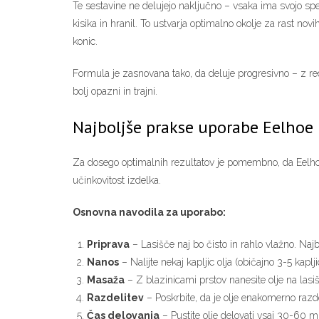
Te sestavine ne delujejo naključno – vsaka ima svojo spec
kisika in hranil. To ustvarja optimalno okolje za rast nov
konic.
Formula je zasnovana tako, da deluje progresivno – z re
bolj opazni in trajni.
Najboljše prakse uporabe Eelhoe 
Za dosego optimalnih rezultatov je pomembno, da Eelhoe H
učinkovitost izdelka.
Osnovna navodila za uporabo:
Priprava
– Lasišče naj bo čisto in rahlo vlažno. Najb
Nanos
– Nalijte nekaj kapljic olja (običajno 3-5 kapl
Masaža
– Z blazinicami prstov nanesite olje na lasišč
Razdelitev
– Poskrbite, da je olje enakomerno razde
Čas delovanja
– Pustite olje delovati vsaj 30-60 m