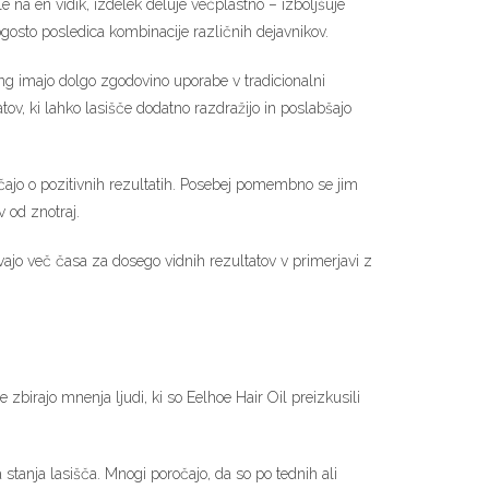
e na en vidik, izdelek deluje večplastno – izboljšuje
s pogosto posledica kombinacije različnih dejavnikov.
eng imajo dolgo zgodovino uporabe v tradicionalni
tov, ki lahko lasišče dodatno razdražijo in poslabšajo
ročajo o pozitivnih rezultatih. Posebej pomembno se jim
v od znotraj.
vajo več časa za dosego vidnih rezultatov v primerjavi z
 zbirajo mnenja ljudi, ki so Eelhoe Hair Oil preizkusili
stanja lasišča. Mnogi poročajo, da so po tednih ali