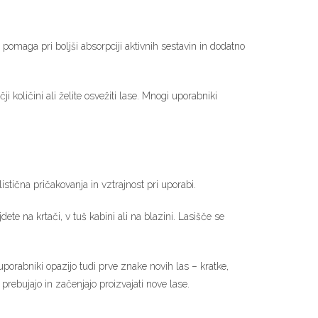
pomaga pri boljši absorpciji aktivnih sestavin in dodatno
.
količini ali želite osvežiti lase. Mnogi uporabniki
ična pričakovanja in vztrajnost pri uporabi.
ete na krtači, v tuš kabini ali na blazini. Lasišče se
porabniki opazijo tudi prve znake novih las – kratke,
i prebujajo in začenjajo proizvajati nove lase.