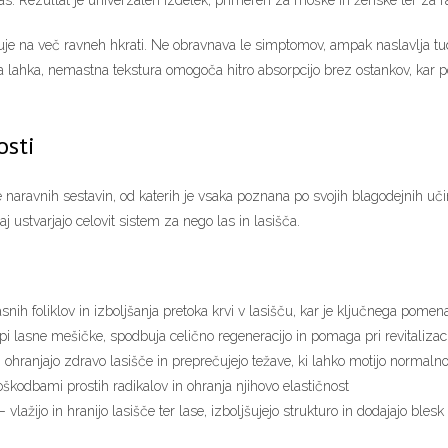
las. Rezultat je univerzalen izdelek, primeren za moške in ženske ter za ra
uje na več ravneh hkrati. Ne obravnava le simptomov, ampak naslavlja tud
va lahka, nemastna tekstura omogoča hitro absorpcijo brez ostankov, kar p
osti
 naravnih sestavin, od katerih je vsaka poznana po svojih blagodejnih učin
paj ustvarjajo celovit sistem za nego las in lasišča.
nih foliklov in izboljšanja pretoka krvi v lasišču, kar je ključnega pomen
epi lasne mešičke, spodbuja celično regeneracijo in pomaga pri revitalizacij
i ohranjajo zdravo lasišče in preprečujejo težave, ki lahko motijo normalno
oškodbami prostih radikalov in ohranja njihovo elastičnost
 vlažijo in hranijo lasišče ter lase, izboljšujejo strukturo in dodajajo blesk