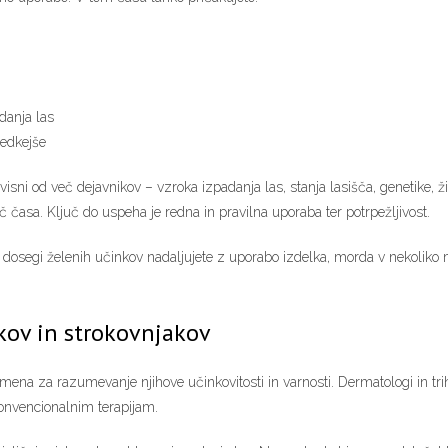
danja las
redkejše
isni od več dejavnikov – vzroka izpadanja las, stanja lasišča, genetike, ž
eč časa. Ključ do uspeha je redna in pravilna uporaba ter potrpežljivost.
dosegi želenih učinkov nadaljujete z uporabo izdelka, morda v nekoliko m
kov in strokovnjakov
na za razumevanje njihove učinkovitosti in varnosti. Dermatologi in trihol
 konvencionalnim terapijam.