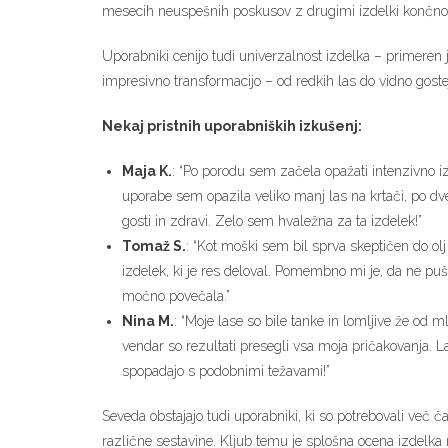
mesecih neuspešnih poskusov z drugimi izdelki končno na
Uporabniki cenijo tudi univerzalnost izdelka – primeren je
impresivno transformacijo – od redkih las do vidno goste
Nekaj pristnih uporabniških izkušenj:
Maja K.
: “Po porodu sem začela opažati intenzivno izp
uporabe sem opazila veliko manj las na krtači, po dve
gosti in zdravi. Zelo sem hvaležna za ta izdelek!”
Tomaž S.
: “Kot moški sem bil sprva skeptičen do olj
izdelek, ki je res deloval. Pomembno mi je, da ne pu
močno povečala.”
Nina M.
: “Moje lase so bile tanke in lomljive že od
vendar so rezultati presegli vsa moja pričakovanja. 
spopadajo s podobnimi težavami!”
Seveda obstajajo tudi uporabniki, ki so potrebovali več č
različne sestavine. Kljub temu je splošna ocena izdelka 