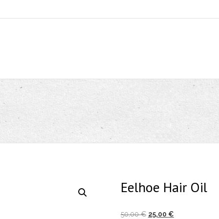
Eelhoe Hair Oil
Izvirna
Trenutna
50,00
€
25,00
€