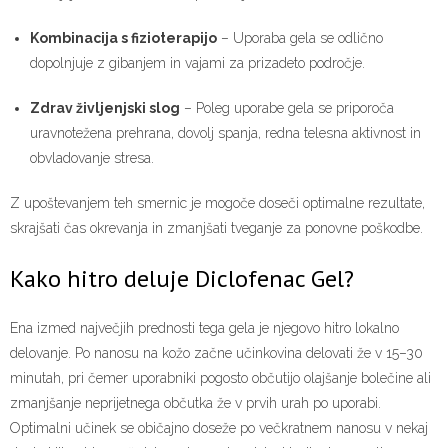
Kombinacija s fizioterapijo
– Uporaba gela se odlično
dopolnjuje z gibanjem in vajami za prizadeto področje.
Zdrav življenjski slog
– Poleg uporabe gela se priporoča
uravnotežena prehrana, dovolj spanja, redna telesna aktivnost in
obvladovanje stresa.
Z upoštevanjem teh smernic je mogoče doseči optimalne rezultate,
skrajšati čas okrevanja in zmanjšati tveganje za ponovne poškodbe.
Kako hitro deluje Diclofenac Gel?
Ena izmed največjih prednosti tega gela je njegovo hitro lokalno
delovanje. Po nanosu na kožo začne učinkovina delovati že v 15–30
minutah, pri čemer uporabniki pogosto občutijo olajšanje bolečine ali
zmanjšanje neprijetnega občutka že v prvih urah po uporabi.
Optimalni učinek se običajno doseže po večkratnem nanosu v nekaj