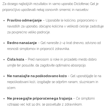
Za dosego najboljših rezultatov in varno uporabo Diclofenac Gel je
priporočljivo upoštevati nekaj osnovnih smernic in nasvetov:
Pravilno odmerjanje
– Uporabite le količino, priporočeno v
navodilih za uporabo, običajno količina v velikosti češnje zadostuje
za povprečno veliko področje.
Redno nanašanje
– Gel nanesite 2–4-krat dnevno, odvisno od
resnosti simptomov in priporočil zdravnika.
Čista koža
– Pred nanosom si roke in prizadeto mesto dobro
umijte ter posušite, da zagotovite optimalno absorpcijo.
Ne nanašajte na poškodovano kožo
– Gel uporabljajte le na
nepoškodovani koži, izogibajte se odprtim ranam, sluznicam in
očem.
Ne presegajte priporočenega trajanja
– Če simptomi
vztrajajo več kot 14 dni, se posvetujte z zdravnikom.