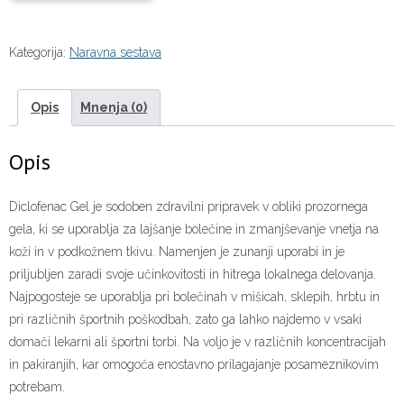
Kategorija:
Naravna sestava
Opis
Mnenja (0)
Opis
Diclofenac Gel je sodoben zdravilni pripravek v obliki prozornega
gela, ki se uporablja za lajšanje bolečine in zmanjševanje vnetja na
koži in v podkožnem tkivu. Namenjen je zunanji uporabi in je
priljubljen zaradi svoje učinkovitosti in hitrega lokalnega delovanja.
Najpogosteje se uporablja pri bolečinah v mišicah, sklepih, hrbtu in
pri različnih športnih poškodbah, zato ga lahko najdemo v vsaki
domači lekarni ali športni torbi. Na voljo je v različnih koncentracijah
in pakiranjih, kar omogoča enostavno prilagajanje posameznikovim
potrebam.