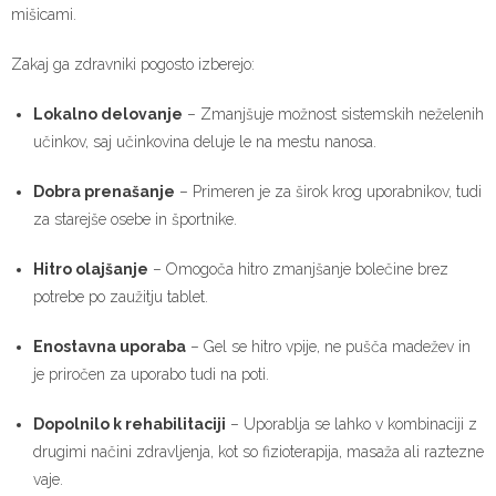
mišicami.
Zakaj ga zdravniki pogosto izberejo:
Lokalno delovanje
– Zmanjšuje možnost sistemskih neželenih
učinkov, saj učinkovina deluje le na mestu nanosa.
Dobra prenašanje
– Primeren je za širok krog uporabnikov, tudi
za starejše osebe in športnike.
Hitro olajšanje
– Omogoča hitro zmanjšanje bolečine brez
potrebe po zaužitju tablet.
Enostavna uporaba
– Gel se hitro vpije, ne pušča madežev in
je priročen za uporabo tudi na poti.
Dopolnilo k rehabilitaciji
– Uporablja se lahko v kombinaciji z
drugimi načini zdravljenja, kot so fizioterapija, masaža ali raztezne
vaje.