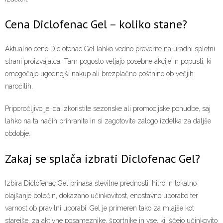
Cena Diclofenac Gel – koliko stane?
Aktualno ceno Diclofenac Gel lahko vedno preverite na uradni spletni
strani proizvajalca. Tam pogosto veljajo posebne akcije in popusti, ki
omogočajo ugodnejši nakup ali brezplačno poštnino ob večjih
naročilih.
Priporočljivo je, da izkoristite sezonske ali promocijske ponudbe, saj
lahko na ta način prihranite in si zagotovite zalogo izdelka za daljše
obdobje.
Zakaj se splača izbrati Diclofenac Gel?
Izbira Diclofenac Gel prinaša številne prednosti: hitro in lokalno
olajšanje bolečin, dokazano učinkovitost, enostavno uporabo ter
varnost ob pravilni uporabi. Gel je primeren tako za mlajše kot
starejše, za aktivne posameznike, športnike in vse, ki iščejo učinkovito