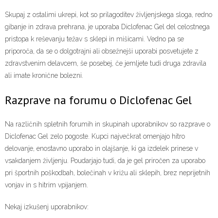
Skupaj z ostalimi ukrepi, kot so prilagoditev življenjskega sloga, redno
gibanje in zdrava prehrana, je uporaba Diclofenac Gel del celostnega
pristopa k reševanju težav s sklepi in mišicami. Vedno pa se
priporoča, da se o dolgotrajni ali obsežnejši uporabi posvetujete z
zdravstvenim delavcem, še posebej, če jemljete tudi druga zdravila
ali imate kronične bolezni.
Razprave na forumu o Diclofenac Gel
Na različnih spletnih forumih in skupinah uporabnikov so razprave o
Diclofenac Gel zelo pogoste. Kupci največkrat omenjajo hitro
delovanje, enostavno uporabo in olajšanje, ki ga izdelek prinese v
vsakdanjem življenju. Poudarjajo tudi, da je gel priročen za uporabo
pri športnih poškodbah, bolečinah v križu ali sklepih, brez neprijetnih
vonjav in s hitrim vpijanjem.
Nekaj izkušenj uporabnikov: