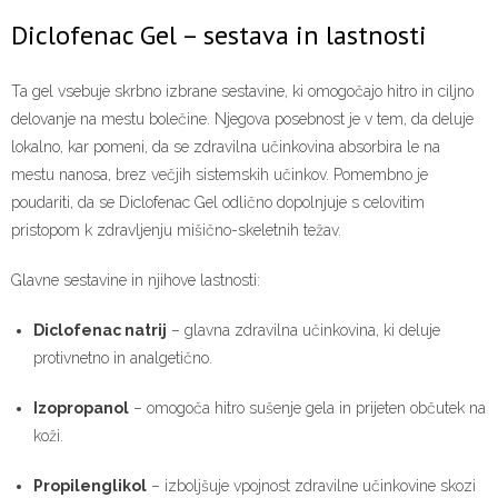
Diclofenac Gel – sestava in lastnosti
Ta gel vsebuje skrbno izbrane sestavine, ki omogočajo hitro in ciljno
delovanje na mestu bolečine. Njegova posebnost je v tem, da deluje
lokalno, kar pomeni, da se zdravilna učinkovina absorbira le na
mestu nanosa, brez večjih sistemskih učinkov. Pomembno je
poudariti, da se Diclofenac Gel odlično dopolnjuje s celovitim
pristopom k zdravljenju mišično-skeletnih težav.
Glavne sestavine in njihove lastnosti:
Diclofenac natrij
– glavna zdravilna učinkovina, ki deluje
protivnetno in analgetično.
Izopropanol
– omogoča hitro sušenje gela in prijeten občutek na
koži.
Propilenglikol
– izboljšuje vpojnost zdravilne učinkovine skozi