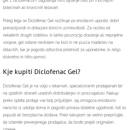
gel z diclofenacom zagotavlja hitro lajšanje celo pri močnejših
bolečinah ali kroničnih težavah.
Poleg tega se Diclofenac Gel razlikuje po enostavni uporabi, dobri
prenašljivosti in dokazani klinični učinkovitosti. Za razliko od
nekaterih drugih izdelkov, ki lahko povzročijo draženje ali neprijetne
vonjave, gel ostane nevtralen na koži in ne pušča madežev na
oblačilih, kar je pogosto odločilna prednost za uporabnike, ki želijo
diskretno in hitro pomoč.
Kje kupiti Diclofenac Gel?
Diclofenac Gel je na voljo v lekarnah, specializiranih prodajalnah ter
na spletnih straneh uradnih distributerjev in proizvajalcev. Nakup
preko spleta postaja vse bolj priljubljen, saj omogoča enostavno
naročilo iz udobja doma in pogosto prinaša dodatne ugodnosti, kot so
popusti ali brezplačna dostava. Pred nakupom se vedno prepričajte,
da izberete preverjenega prodajalca, da boste prejeli originalen
izdelek.