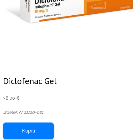
Diclofenac Gel
38,00
€
Izdelek №21120-021
Kupiti