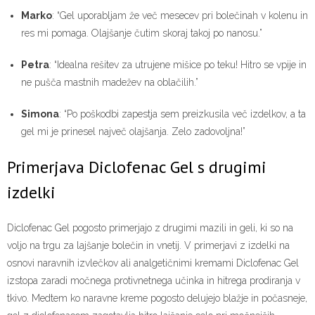
Marko
: “Gel uporabljam že več mesecev pri bolečinah v kolenu in
res mi pomaga. Olajšanje čutim skoraj takoj po nanosu.”
Petra
: “Idealna rešitev za utrujene mišice po teku! Hitro se vpije in
ne pušča mastnih madežev na oblačilih.”
Simona
: “Po poškodbi zapestja sem preizkusila več izdelkov, a ta
gel mi je prinesel največ olajšanja. Zelo zadovoljna!”
Primerjava Diclofenac Gel s drugimi
izdelki
Diclofenac Gel pogosto primerjajo z drugimi mazili in geli, ki so na
voljo na trgu za lajšanje bolečin in vnetij. V primerjavi z izdelki na
osnovi naravnih izvlečkov ali analgetičnimi kremami Diclofenac Gel
izstopa zaradi močnega protivnetnega učinka in hitrega prodiranja v
tkivo. Medtem ko naravne kreme pogosto delujejo blažje in počasneje,