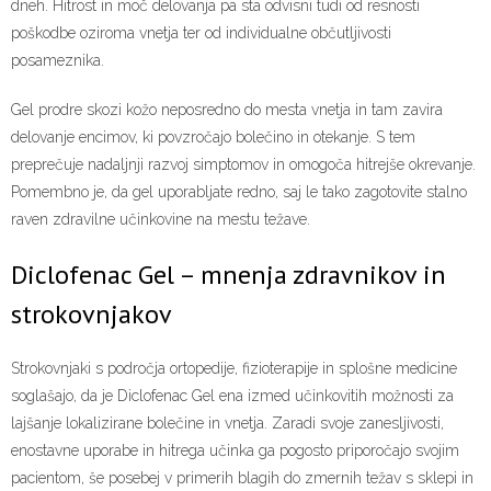
dneh. Hitrost in moč delovanja pa sta odvisni tudi od resnosti
poškodbe oziroma vnetja ter od individualne občutljivosti
posameznika.
Gel prodre skozi kožo neposredno do mesta vnetja in tam zavira
delovanje encimov, ki povzročajo bolečino in otekanje. S tem
preprečuje nadaljnji razvoj simptomov in omogoča hitrejše okrevanje.
Pomembno je, da gel uporabljate redno, saj le tako zagotovite stalno
raven zdravilne učinkovine na mestu težave.
Diclofenac Gel – mnenja zdravnikov in
strokovnjakov
Strokovnjaki s področja ortopedije, fizioterapije in splošne medicine
soglašajo, da je Diclofenac Gel ena izmed učinkovitih možnosti za
lajšanje lokalizirane bolečine in vnetja. Zaradi svoje zanesljivosti,
enostavne uporabe in hitrega učinka ga pogosto priporočajo svojim
pacientom, še posebej v primerih blagih do zmernih težav s sklepi in