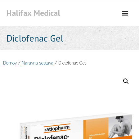
Skip
Halifax Medical
to
content
Diclofenac Gel
Domov
/
Naravna sestava
/ Diclofenac Gel