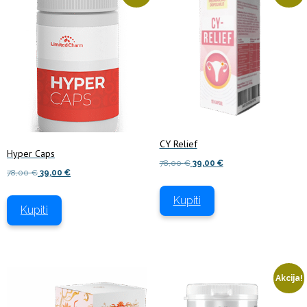
CY Relief
Hyper Caps
Izvirna
Trenutna
78,00
€
39,00
€
Izvirna
Trenutna
78,00
€
39,00
€
cena
cena
cena
cena
je
je:
Kupiti
je
je:
bila:
39,00 €.
Kupiti
bila:
39,00 €.
78,00 €.
78,00 €.
Akcija!