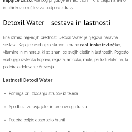
kapljice za žkt
vse bolj priljubljene med tistimi, ki si želijo naravno
in učinkovito rešitev za podporo zdravja.
Detoxil Water – sestava in lastnosti
Ena izmed največjih prednosti Detoxil Water je njegova naravna
sestava. Kapljice vsebujejo skrbno izbrane
rastlinske izvlečke
,
vitamine in minerale, ki so znani po svojih čistilnih lastnostih. Pogosto
vsebujejo izvlečke koprive, regrata, artičoke, mete, pa tudi vlaknine, ki
podpirajo delovanje črevesja.
Lastnosti Detoxil Water:
Pomaga pri izločanju strupov iz telesa
Spodbuja zdravje jeter in prebavnega trakta
Podpira boljšo absorpcijo hranil