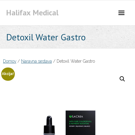
Skip
Halifax Medical
to
content
Detoxil Water Gastro
Domov
/
Naravna sestava
/ Detoxil Water Gastro
Akcija!