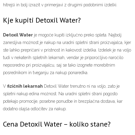
hitrejši in bolj izrazit v primerjavi z drugimi podobnimi izdelki.
Kje kupiti Detoxil Water?
Detoxil Water
je mogoče kupiti izključno preko spleta. Najbolj
zanesljiva možnost je nakup na uradni spletni strani proizvajalca, kjer
ste lahko prepričani v pristnost in kakovost izdelka. Izdelek je na voljo
tudi v nekaterih spletnih lekarnah, vendar je priporočljivo naročilo
neposredno pri proizvajalcu, saj se tako izognete morebitnim
posrednikom in tveganju za nakup ponaredka.
V
fizičnih lekarnah
Detoxil Water trenutno ni na voljo, zato je
spletni nakup edina možnost. Na uradni spletni strani pogosto
potekajo promocije, posebne ponudbe in brezplačna dostava, kar
dodatno olajša odločitev za nakup.
Cena Detoxil Water – koliko stane?