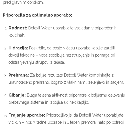
pred glavnim obrokom.
Priporočila za optimalno uporabo:
Rednost:
Detoxil Water uporabljajte vsak dan v priporočenih
količinah.
Hidracija:
Poskrbite, da boste v času uporabe kapljic zaužili
dovolj tekočine – voda spodbuja razstrupljanje in pomaga pri
odstranjevanju strupov iz telesa.
Prehrana:
Za boljše rezultate Detoxil Water kombinirajte z
uravnoteženo prehrano, bogato z vlakninami, zelenjavo in sadjem.
Gibanje:
Blaga telesna aktivnost pripomore k boljšemu delovanju
prebavnega sistema in izboljša učinek kapljic.
Trajanje uporabe:
Priporočljivo je, da Detoxil Water uporabljate
v ciklih – npr. 3 tedne uporabe in 1 teden premora, nato po potrebi