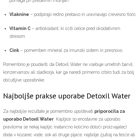
pomaga pri prebavnih motnjah.
Vlaknine
– podpirajo redno prebavo in uravnavajo črevesno floro.
Vitamin C
– antioksidant, ki ščiti celice pred oksidativnim
stresom.
Cink
– pomemben mineral za imunski sistem in presnovo.
Pomembno je poudariti, da Detoxil Water ne vsebuje umetnih barvil,
konzervansov ali sladkorja, kar ga naredi primerno izbiro tudi za bolj
občutljive uporabnike.
Najboljše prakse uporabe Detoxil Water
Za najboljše rezultate je pomembno upoštevati
priporočila za
uporabo Detoxil Water
. Kapljice so enostavne za uporabo:
praviloma se nekaj kapljic (natančno količino določi proizvajalec)
doda v kozarec vode, sok ali druge pijače, najbolje zjutraj na tešče ali