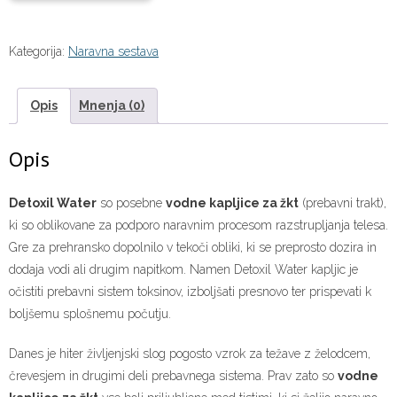
Kategorija:
Naravna sestava
Opis
Mnenja (0)
Opis
Detoxil Water
so posebne
vodne kapljice za žkt
(prebavni trakt),
ki so oblikovane za podporo naravnim procesom razstrupljanja telesa.
Gre za prehransko dopolnilo v tekoči obliki, ki se preprosto dozira in
dodaja vodi ali drugim napitkom. Namen Detoxil Water kapljic je
očistiti prebavni sistem toksinov, izboljšati presnovo ter prispevati k
boljšemu splošnemu počutju.
Danes je hiter življenjski slog pogosto vzrok za težave z želodcem,
črevesjem in drugimi deli prebavnega sistema. Prav zato so
vodne