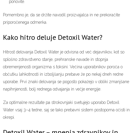
ponovite.
Pomembno je, da se držite navodil proizvajalca in ne prekoračite
priporočenega odmerka.
Kako hitro deluje Detoxil Water?
Hitrost delovanja Detoxil Water je odvisna od več dejavnikov, kot so
splošno zdravstveno stanje, prehranske navade in stopnja
obremenjenosti organizma s toksini. Večina uporabnikov poroča o
občutku lahkotnosti in izboljšanju prebave že po nekaj dneh redne
uporabe. Prvi znaki delovanja se pogosto pokažejo v obliki zmanjšane
napihnjenosti, bolj rednega odvajanja in večje energije.
Za optimalne rezultate pa strokovnjaki svetujejo uporabo Detoxil
Water vsaj 3–4 tedne, saj se tako prebavni sistem postopoma očisti in
okrepi.
Detoxil Water – mnenja zdravnikov in