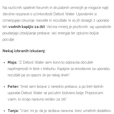
Na različnih spletnih forumih in družabnih omrežjih je mogoče najti
številne razprave o učinkovitosti Detoxil Water. Uporabniki si
izmenjujejo izkušnje, nasvete in rezultate, ki so jih dosegli z uporabo
teh
vodnih kapljic za žkt
. Večina mnenj je pozitivnih, saj uporabniki
poudarjajo izboljšanje prebave, več energije ter splošno boljše
počutje.
Nekaj izbranih izkušenj:
Maja:
“Z Detoxil Water sem končno odpravila občutek
napihnjenosti in teže v trebuhu. Kapljice so enostavne za uporabo,
rezultati pa so opazni že po nekaj dneh.”
Peter:
“Imel sem težave z neredno prebavo, a po treh tednih
uporabe Detoxil Water se počutim bistveno bolje. Priporočam
vsem, ki iščejo naravno rešitev za žkt.”
Tanja:
“Všeč mi je, da je sestava naravna, brez umetnih dodatkov.