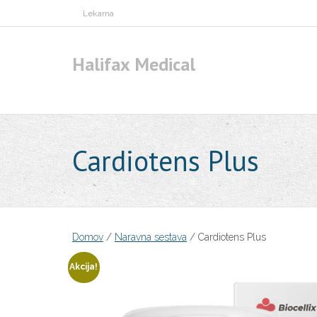
Skip
Lekarna
to
content
Halifax Medical
Cardiotens Plus
Domov
/
Naravna sestava
/ Cardiotens Plus
Akcija!