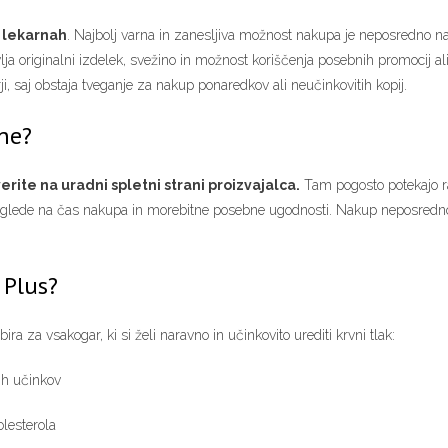
h lekarnah
. Najbolj varna in zanesljiva možnost nakupa je neposredno na u
 originalni izdelek, svežino in možnost koriščenja posebnih promocij ali 
ji, saj obstaja tveganje za nakup ponaredkov ali neučinkovitih kopij.
ane?
ite na uradni spletni strani proizvajalca.
Tam pogosto potekajo raz
o glede na čas nakupa in morebitne posebne ugodnosti. Nakup neposredno n
 Plus?
ra za vsakogar, ki si želi naravno in učinkovito urediti krvni tlak:
ih učinkov
olesterola