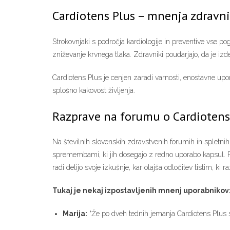
Cardiotens Plus – mnenja zdravni
Strokovnjaki s področja kardiologije in preventive vse po
zniževanje krvnega tlaka. Zdravniki poudarjajo, da je izd
Cardiotens Plus je cenjen zaradi varnosti, enostavne upor
splošno kakovost življenja.
Razprave na forumu o Cardiotens
Na številnih slovenskih zdravstvenih forumih in spletni
spremembami, ki jih dosegajo z redno uporabo kapsul. Pou
radi delijo svoje izkušnje, kar olajša odločitev tistim, ki 
Tukaj je nekaj izpostavljenih mnenj uporabnikov
Marija:
“Že po dveh tednih jemanja Cardiotens Plus s