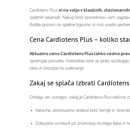
Cardiotens Plus
ni na voljo v klasičnih, stacionarni
spletnih lekarnah. Nakup brez posrednikov vam zagotavlja
Bodite pozorni na spletne trgovine, ki niso uradni partner
Cena Cardiotens Plus – koliko st
Aktualno ceno Cardiotens Plus lahko vedno prever
spremljati ponudbo. Konkretne cene se lahko razlikujej
ceno in brezplačno svetovanje.
Zakaj se splača izbrati Cardiotens
Obstaja več razlogov, zakaj je Cardiotens Plus odlična izbi
Naravna, preizkušena sestava brez kemije in stransk
Dokazano učinkovit pri zniževanju krvnega tlaka in h