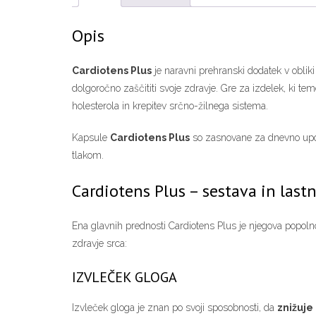
Opis
Cardiotens Plus
je naravni prehranski dodatek v obliki 
dolgoročno zaščititi svoje zdravje. Gre za izdelek, ki te
holesterola in krepitev srčno-žilnega sistema.
Kapsule
Cardiotens Plus
so zasnovane za dnevno upora
tlakom.
Cardiotens Plus – sestava in lastn
Ena glavnih prednosti Cardiotens Plus je njegova popolno
zdravje srca:
IZVLEČEK GLOGA
Izvleček gloga je znan po svoji sposobnosti, da
znižuje