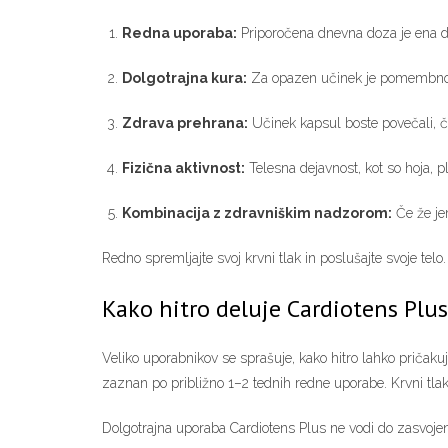
Redna uporaba:
Priporočena dnevna doza je ena do 
Dolgotrajna kura:
Za opazen učinek je pomembno, da
Zdrava prehrana:
Učinek kapsul boste povečali, če
Fizična aktivnost:
Telesna dejavnost, kot so hoja, pl
Kombinacija z zdravniškim nadzorom:
Če že je
Redno spremljajte svoj krvni tlak in poslušajte svoje telo
Kako hitro deluje Cardiotens Plus
Veliko uporabnikov se sprašuje, kako hitro lahko pričak
zaznan po približno 1–2 tednih redne uporabe. Krvni tla
Dolgotrajna uporaba Cardiotens Plus ne vodi do zasvojenos