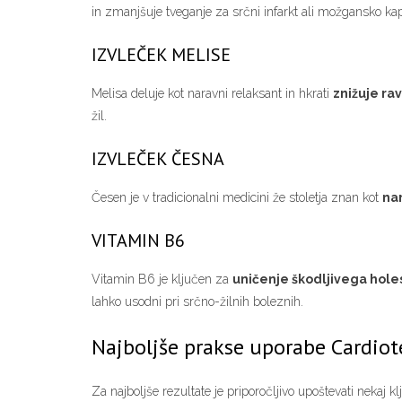
in zmanjšuje tveganje za srčni infarkt ali možgansko kap
IZVLEČEK MELISE
Melisa deluje kot naravni relaksant in hkrati
znižuje rav
žil.
IZVLEČEK ČESNA
Česen je v tradicionalni medicini že stoletja znan kot
na
VITAMIN B6
Vitamin B6 je ključen za
uničenje škodljivega hole
lahko usodni pri srčno-žilnih boleznih.
Najboljše prakse uporabe Cardiot
Za najboljše rezultate je priporočljivo upoštevati nekaj k