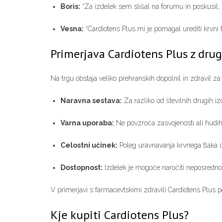
Boris:
“Za izdelek sem slišal na forumu in poskusil, 
Vesna:
“Cardiotens Plus mi je pomagal urediti krvni
Primerjava Cardiotens Plus z drug
Na trgu obstaja veliko prehranskih dopolnil in zdravil z
Naravna sestava:
Za razliko od številnih drugih iz
Varna uporaba:
Ne povzroča zasvojenosti ali hudih 
Celostni učinek:
Poleg uravnavanja krvnega tlaka iz
Dostopnost:
Izdelek je mogoče naročiti neposredno p
V primerjavi s farmacevtskimi zdravili Cardiotens Plus p
Kje kupiti Cardiotens Plus?