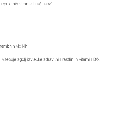
eprijetnih stranskih učinkov.”
membnih vidikih:
 Vsebuje zgolj izvlečke zdravilnih rastlin in vitamin B6.
l.