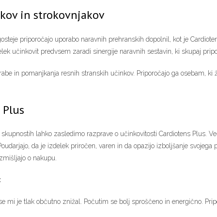
kov in strokovnjakov
gosteje priporočajo uporabo naravnih prehranskih dopolnil, kot je Cardiot
elek učinkovit predvsem zaradi sinergije naravnih sestavin, ki skupaj prip
abe in pomanjkanja resnih stranskih učinkov. Priporočajo ga osebam, ki želi
 Plus
h skupnostih lahko zasledimo razprave o učinkovitosti Cardiotens Plus. Ve
darjajo, da je izdelek priročen, varen in da opazijo izboljšanje svojega 
razmišljajo o nakupu.
:
e mi je tlak občutno znižal. Počutim se bolj sproščeno in energično. Pr