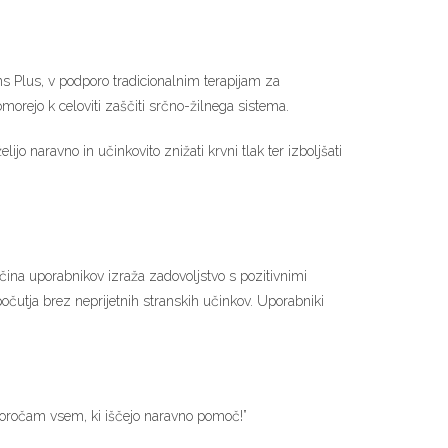
ens Plus, v podporo tradicionalnim terapijam za
omorejo k celoviti zaščiti srčno-žilnega sistema.
jo naravno in učinkovito znižati krvni tlak ter izboljšati
čina uporabnikov izraža zadovoljstvo s pozitivnimi
počutja brez neprijetnih stranskih učinkov. Uporabniki
iporočam vsem, ki iščejo naravno pomoč!”