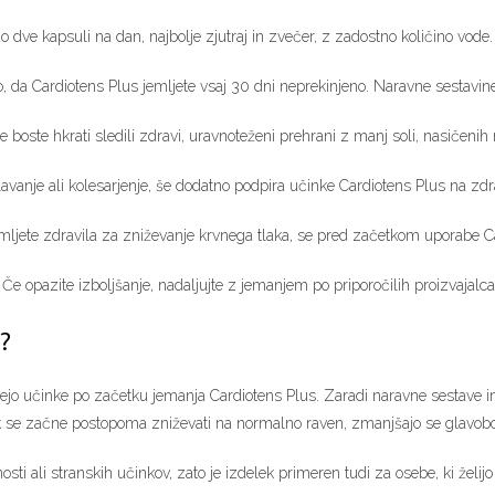
dve kapsuli na dan, najbolje zjutraj in zvečer, z zadostno količino vode.
 Cardiotens Plus jemljete vsaj 30 dni neprekinjeno. Naravne sestavine p
 boste hkrati sledili zdravi, uravnoteženi prehrani z manj soli, nasičenih
avanje ali kolesarjenje, še dodatno podpira učinke Cardiotens Plus na zdrav
mljete zdravila za zniževanje krvnega tlaka, se pred začetkom uporabe C
. Če opazite izboljšanje, nadaljujte z jemanjem po priporočilih proizvajalca
?
ujejo učinke po začetku jemanja Cardiotens Plus. Zaradi naravne sestave 
k se začne postopoma zniževati na normalno raven, zmanjšajo se glavoboli,
ti ali stranskih učinkov, zato je izdelek primeren tudi za osebe, ki želijo