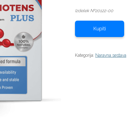
cena
cena
Izdelek №20122-00
je
je:
bila:
39,00 €.
78,00 €.
Kupiti
Kategorija:
Naravna sestava