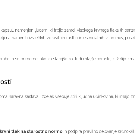
kapsul, namenjen ljudem, ki trpijo zaradi visokega krvnega tlaka (hipertenzij
melji na naravnih izvlečkih zdravilnih rastlin in esencialnih vitaminov, po
bo in so primerne tako za starejše kot tudi mlajše odrasle, ki želijo zm
osti
ma naravna sestava. Izdelek vsebuje štiri ključne učinkovine, ki imajo z
 krvni tlak na starostno normo
in podpira pravilno delovanje srčno-žiln