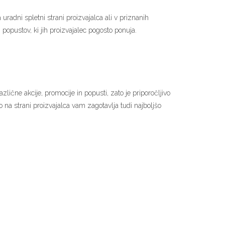
radni spletni strani proizvajalca ali v priznanih
popustov, ki jih proizvajalec pogosto ponuja.
lične akcije, promocije in popusti, zato je priporočljivo
a strani proizvajalca vam zagotavlja tudi najboljšo