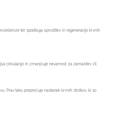
roskleroze ter spodbuja sprostitev in regeneracijo krvnih
ljša cirkulacijo in zmanjšuje nevarnost za zamašitev žil.
vu. Prav tako preprečuje nastanek krvnih strdkov, ki so