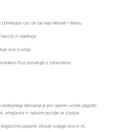
otrebujejo čas, da začnejo delovati v telesu.
 maščob in sladkorja.
je srca in ožilja.
ardiotens Plus posvetujte z zdravnikom.
.
in postopnega delovanja je prvi opazen učinek pogosto
 vrtoglavica in splošno počutje se izboljša.
 dolgoročno podpreti zdravje svojega srca in žil.