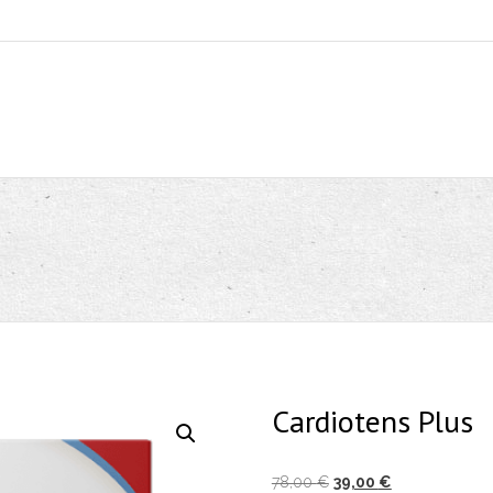
Cardiotens Plus
Izvirna
Trenutna
78,00
€
39,00
€