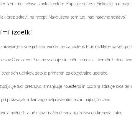
ker sem imel težave s holesterolom. Kapsule so res učinkovite in nimajo n
 tlak brez zdravil na recept. Navdušena sem tudi nad naravno sestavo.”
imi izdelki
a zniževanje krvnega tlaka, vendar se Cardiotens Plus razlikuje po več po
delkov Cardiotens Plus ne vsebuje sintetičnih snovi ali kemičnih dodatkov.
stranskih učinkov, zato je primeren za dolgotrajno uporabo.
boljšuje tudi presnovo, zmanjšuje holesterol in podpira zdravje srca ter ži
ri proizvajalcu, kar zagotavlja avtentičnost in najboljšo ceno.
onuja nežnejši, a učinkovit način ohranjanja zdravega krvnega tlaka.