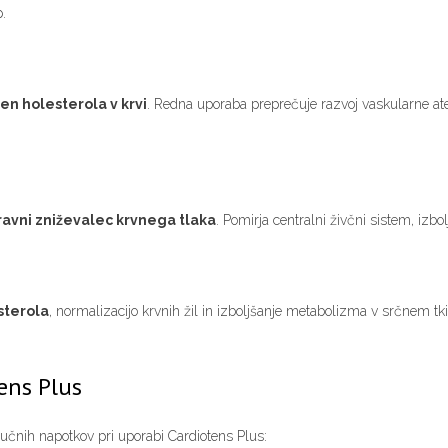
.
en holesterola v krvi
. Redna uporaba preprečuje razvoj vaskularne ate
ravni zniževalec krvnega tlaka
. Pomirja centralni živčni sistem, izbo
sterola
, normalizacijo krvnih žil in izboljšanje metabolizma v srčnem tki
ens Plus
ljučnih napotkov pri uporabi Cardiotens Plus: