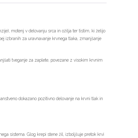
e), motenj v delovanju srca in ožilja ter tistim, ki želijo
sebej izbranih za uravnavanje krvnega tlaka, zmanjšanje
anjšati tveganje za zaplete, povezane z visokim krvnim
nanstveno dokazano pozitivno delovanje na krvni tlak in
ega sistema. Glog krepi stene žil, izboljšuje pretok krvi