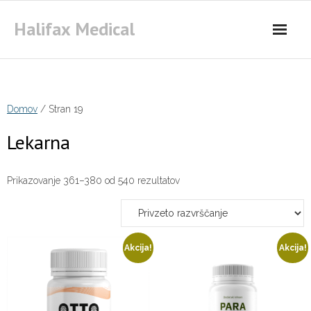
Skip
Halifax Medical
to
content
Domov
/ Stran 19
Lekarna
Prikazovanje 361–380 od 540 rezultatov
Akcija!
Akcija!