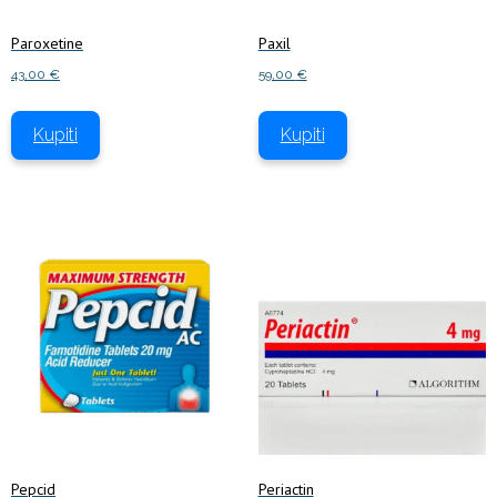
Paroxetine
Paxil
43,00
€
59,00
€
Kupiti
Kupiti
Pepcid
Periactin